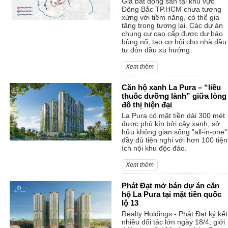
Giá bất động sản tại khu vực
Đông Bắc TP.HCM chưa tương
xứng với tiềm năng, có thể gia
tăng trong tương lai. Các dự án
chung cư cao cấp được dự báo
bùng nổ, tạo cơ hội cho nhà đầu
tư đón đầu xu hướng.
Xem thêm
Căn hộ xanh La Pura – “liều
thuốc dưỡng lành” giữa lòng
đô thị hiện đại
La Pura có mặt tiền dài 300 mét
được phủ kín bởi cây xanh, sở
hữu không gian sống "all-in-one"
đầy đủ tiện nghi với hơn 100 tiện
ích nội khu độc đáo.
Xem thêm
Phát Đạt mở bán dự án căn
hộ La Pura tại mặt tiền quốc
lộ 13
Realty Holdings - Phát Đạt ký kết
nhiều đối tác lớn ngày 18/4, giới