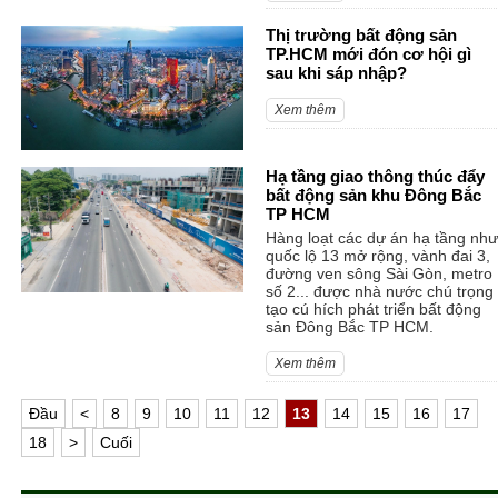
Thị trường bất động sản
TP.HCM mới đón cơ hội gì
sau khi sáp nhập?
Xem thêm
Hạ tầng giao thông thúc đẩy
bất động sản khu Đông Bắc
TP HCM
Hàng loạt các dự án hạ tầng như
quốc lộ 13 mở rộng, vành đai 3,
đường ven sông Sài Gòn, metro
số 2... được nhà nước chú trọng
tạo cú hích phát triển bất động
sản Đông Bắc TP HCM.
Xem thêm
Ðầu
<
8
9
10
11
12
13
14
15
16
17
18
>
Cuối