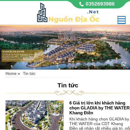
0352693986
GLADIA BY THE WATERS
Vị trí đắc địa mặt tiền đường Võ Chí Công sầm uất, thuộc
phường Phú Hữu, quận 9, Tp Hồ Chí Minh. Dự án nhà
Khang Điền Gladia với quy mô 11,8 hecta, không chỉ là
không gian sống mà còn là biểu tượng đẳng cấp,
Home
»
Tin tức
Tin tức
6 Giá trị lớn khi khách hàng
chọn GLADIA by THE WATER
Khang Điền
Khi khách hàng chọn GLADIA by
THE WATER của CDT Khang
Điền sẽ nhận rất nhiều giá trị, nổ