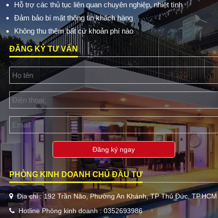
Hỗ trợ các thủ tục liên quan chuyên nghiệp, nhiệt tình
Đảm bảo bí mật thông tin khách hàng
Không thu thêm bất cứ khoản phí nào
ĐĂNG KÝ TƯ VẤN
Đăng ký ngay
PHÒNG KINH DOANH CHỦ ĐẦU TƯ
Địa chỉ : 192 Trần Não, Phường An Khánh, TP Thủ Đức, TP.HCM
Hotline Phòng kinh doanh : 0352693986