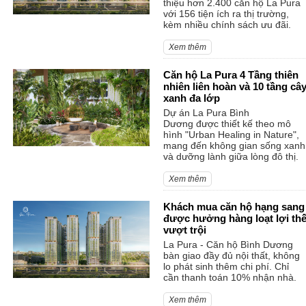
thiệu hơn 2.400 căn hộ La Pura
với 156 tiện ích ra thị trường,
kèm nhiều chính sách ưu đãi.
Xem thêm
Căn hộ La Pura 4 Tầng thiên
nhiên liên hoàn và 10 tầng câ
xanh đa lớp
Dự án La Pura Bình
Dương được thiết kế theo mô
hình "Urban Healing in Nature",
mang đến không gian sống xanh
và dưỡng lành giữa lòng đô thị.
Xem thêm
Khách mua căn hộ hạng sang
được hưởng hàng loạt lợi th
vượt trội
La Pura - Căn hộ Bình Dương
bàn giao đầy đủ nội thất, không
lo phát sinh thêm chi phí. Chỉ
cần thanh toán 10% nhận nhà.
Xem thêm