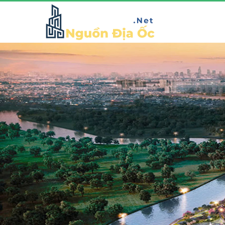
GLADIA BY THE WATERS
Vị trí đắc địa mặt tiền đường Võ Chí Công sầm uất, thuộc
phường Phú Hữu, quận 9, Tp Hồ Chí Minh. Dự án nhà
Khang Điền Gladia với quy mô 11,8 hecta, không chỉ là
không gian sống mà còn là biểu tượng đẳng cấp,