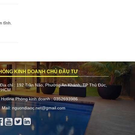
 tĩnh.
HÒNG KINH DOANH CHỦ ĐẦU TƯ
Địa chỉ : 192 Trần Não, Phường An Khánh, TP Thủ Đức,
P.HCM
Hotline Phòng kinh doanh : 0352693986
Mail: nguondiaoc.net@gmail.com