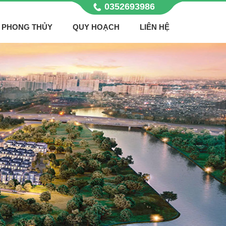
0352693986
PHONG THỦY
QUY HOẠCH
LIÊN HỆ