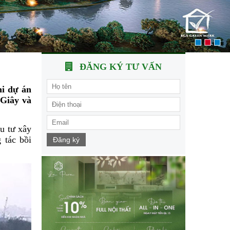
ĐĂNG KÝ TƯ VẤN
hi dự án
 Giây và
u tư xây
 tác bồi
Đăng ký