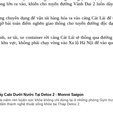
ọng lớn ra vào, khiến cho tuyến đường Vành Đai 2 luôn dày
ng chuyên dụng để vận tải hàng hóa ra vào cảng Cát Lái để 
 gỡ bài toán điểm nghẽn giao thông cho tuyến đường độc đạ
h, xe tải, xe container rời cảng Cát Lái sẽ thông qua đường
ác khu vực, không phải chạy vòng vào Xa lộ Hà Nội để vào qu
áy Calo Dưới Nước Tại Detox 2 - Monrei Saigon
ái niệm rèn luyện sức khỏe không chỉ dừng lại ở những phòng Gym tr
tầm thành nghệ thuật sống khỏe tại Tháp Detox 2.