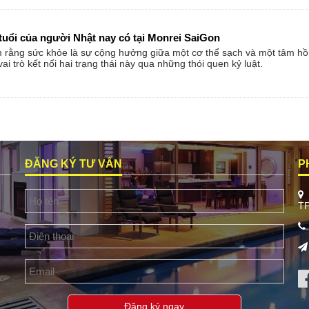
tuổi của người Nhật nay có tại Monrei SaiGon
 rằng sức khỏe là sự cộng hưởng giữa một cơ thể sạch và một tâm hồn
i trò kết nối hai trạng thái này qua những thói quen kỷ luật.
ĐĂNG KÝ TƯ VẤN
P
T
Đăng ký ngay