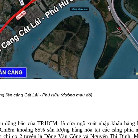
g liên cảng Cát Lái - Phú Hữu (đường màu đỏ)
hu đông bắc của TP.HCM, là cửa ngõ xuất nhập khẩu hàng 
. Chiếm khoảng 85% sản lượng hàng hóa tại các cảng phía 
n chỉ có 2 tuyến là Đồng Văn Cống và Nguyễn Thị Định. M