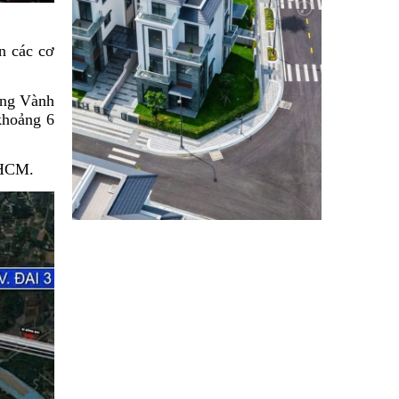
n các cơ
ờng Vành
khoảng 6
.HCM.