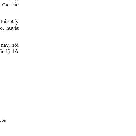
 đặc các
thúc đẩy
o, huyết
 này, nối
ốc lộ 1A
uyền