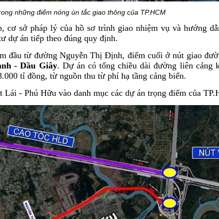
trong những điểm nóng ùn tắc giao thông của TP.HCM
, cơ sở pháp lý của hồ sơ trình giao nhiệm vụ và hướng dẫ
 tư dự án tiếp theo đúng quy định.
ểm đầu từ đường Nguyễn Thị Định, điểm cuối ở nút giao đư
ành - Dầu Giây
. Dự án có tổng chiều dài đường liên cảng 
000 tỉ đồng, từ nguồn thu từ phí hạ tầng cảng biển.
t Lái - Phú Hữu vào danh mục các dự án trọng điểm của TP