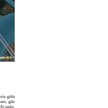
hóa giữa
nam, gần
ỗi ngày,