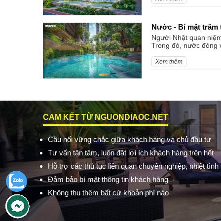
Nước - Bí mật trăm 
Người Nhật quan niệm
Trong đó, nước đóng va
Xem thêm
CAM KẾT TỪ NGUONDIAOC.NET
Cầu nối vững chắc giữa khách hàng và chủ đầu tư
Tư vấn tận tâm, luôn đặt lợi ích khách hàng trên hết
Hỗ trợ các thủ tục liên quan chuyên nghiệp, nhiệt tình
Đảm bảo bí mật thông tin khách hàng
Không thu thêm bất cứ khoản phí nào