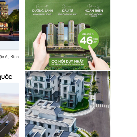
ộc A, Bình
QUỐC