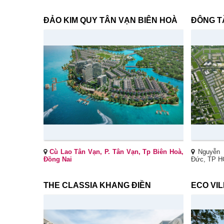
ĐẢO KIM QUY TÂN VẠN BIÊN HOÀ
ĐÔNG T
Cù Lao Tân Vạn, P. Tân Vạn, Tp Biên Hoà,
Nguyễn D
Đồng Nai
Đức, TP 
THE CLASSIA KHANG ĐIỀN
ECO VI