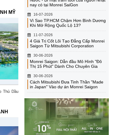
Nước - Bí mật trăm tuổi của người Nhật
nay có tại Monrei SaiGon
ÁNH MỸ
16-07-2026
Vì Sao TP.HCM Chậm Hơn Bình Dương
Khi Mở Rộng Quốc Lộ 13?
11-07-2026
4 Giá Trị Cốt Lõi Tạo Đẳng Cấp Monrei
Saigon Từ Mitsubishi Corporation
30-06-2026
Monrei Saigon: Dẫn đầu Mô Hình "Đô
Thị 15 Phút" Dành Cho Chuyên Gia
30-06-2026
Cách Mitsubishi Đưa Tinh Thần "Made
in Japan" Vào dự án Monrei Saigon
p Thủ Dầu
ÁNH