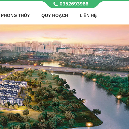
0352693986
PHONG THỦY
QUY HOẠCH
LIÊN HỆ