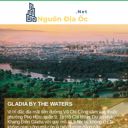
GLADIA BY THE WATERS
Vị trí đắc địa mặt tiền đường Võ Chí Công sầm uất, thuộc
phường Phú Hữu, quận 9, Tp Hồ Chí Minh. Dự án nhà
Khang Điền Gladia với quy mô 11,8 hecta, không chỉ là
không gian sống mà còn là biểu tượng đẳng cấp,