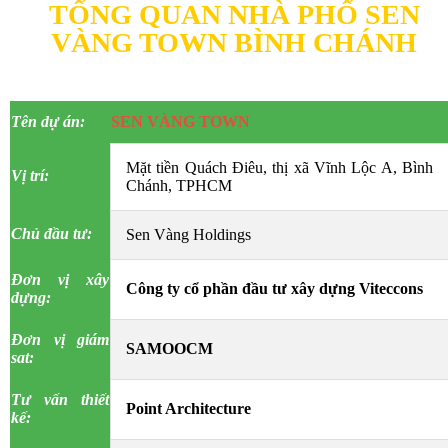
TỔNG QUAN NHÀ PHỐ SEN
VÀNG TOWN BÌNH CHÁNH
Tên dự án:
SEN VÀNG TOWN
Mặt tiền Quách Điêu, thị xã Vĩnh Lộc A, Bình
Vị trí:
Chánh, TPHCM
Chủ đầu tư:
Sen Vàng Holdings
Đơn vị xây
Công ty cổ phần đầu tư xây dựng
Viteccons
dựng:
Đơn vị giám
SAMOOCM
sat:
Tư vấn thiết
Point Architecture
kế: