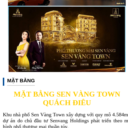
MẶT BẰNG
MẶT BẰNG SEN VÀNG TOWN
QUÁCH ĐIÊU
Khu nhà phố Sen Vàng Town xây dựng với quy mô 4.584m
dự án do chủ đầu tư Senvang Holdings phát triển theo 
hình phố thương mại thuần túy.