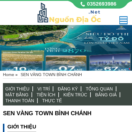
0352693986
Vinhomes Green Paradise Cần Giờ
Vinhomes Green Paradise Cần Giờ sở hữu ba mặt giáp biển
Đông và một mặt tựa vào rừng ngập mặn (Rừng Sác). Quy
mô 2870ha với mật độ xây dựng chỉ khoảng 30%.
Home
»
SEN VÀNG TOWN BÌNH CHÁNH
GIỚI THIỆU
VỊ TRÍ
ĐĂNG KÝ
TỔNG QUAN
MẶT BẰNG
TIỆN ÍCH
KIẾN TRÚC
BẢNG GIÁ
THANH TOÁN
THỰC TẾ
SEN VÀNG TOWN BÌNH CHÁNH
GIỚI THIỆU