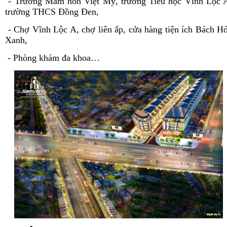
- Trường Mầm non Việt Mỹ, trường Tiểu học Vĩnh Lộc 
trường THCS Đồng Đen,
- Chợ Vĩnh Lộc A, chợ liên ấp, cửa hàng tiện ích Bách H
Xanh,
- Phòng khám đa khoa…