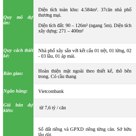
Diện tích toàn khu: 4.584m². 37căn nhà phố
thương mại.
Quy mô dự
án:
Diện tích đất: 90 – 126m² (ngang 5m). Diện tích
xây dựng: 271 – 400m²
Quy cách thiết
Nhà phố xây sẵn với kết cấu 01 trệt, 01 lửng, 02
kế:
- 03 lầu, 01 áp mái.
Hoàn thiện mặt ngoài theo thiết kế, thô bên
Bàn giao:
trong. Có cầu thang
Ngân hàng:
Vietcombank
Giá bán dự
từ 7,6 tỷ / căn
kiến:
Sổ đất riêng và GPXD riêng từng căn. Sở hữu
lâu dài.