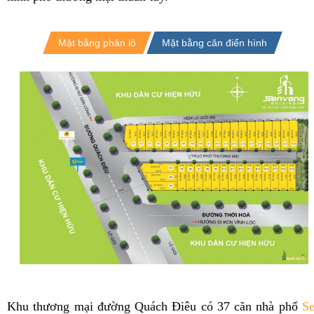
Mặt bằng phân lô
Mặt bằng căn điển hình
Khu thương mại đường Quách Điêu có 37 căn
nhà phố
S