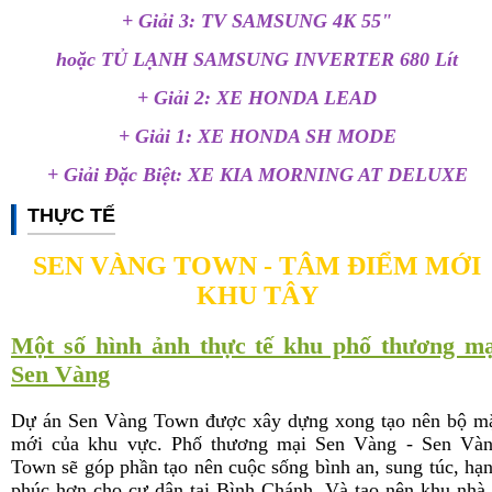
+ Giải 3: TV SAMSUNG 4K 55"
hoặc TỦ LẠNH SAMSUNG INVERTER 680 Lít
+ Giải 2: XE HONDA LEAD
+ Giải 1: XE HONDA SH MODE
+ Giải Đặc Biệt: XE KIA MORNING AT DELUXE
THỰC TẾ
SEN VÀNG TOWN - TÂM ĐIỂM MỚI
KHU TÂY
Một số hình ảnh thực tế khu phố thương mạ
Sen Vàng
Dự án Sen Vàng Town
đ
ược
xây dựng xong tạo nên bộ m
mới của khu vực
. Phố thương mại Sen Vàng - Sen Và
Town sẽ góp phần tạo nên cuộc sống bình an, sung túc, hạ
phúc hơn cho cư dân tại Bình Chánh. Và tạo nên khu nhà