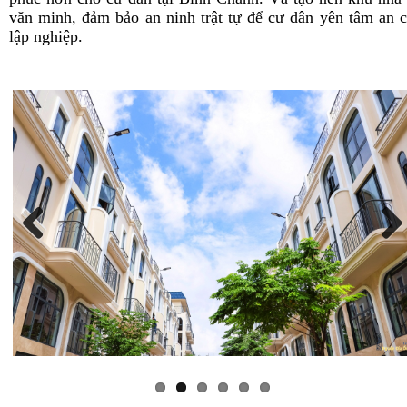
văn minh, đảm bảo an ninh trật tự để cư dân yên tâm an 
lập nghiệp.
Previous
Next