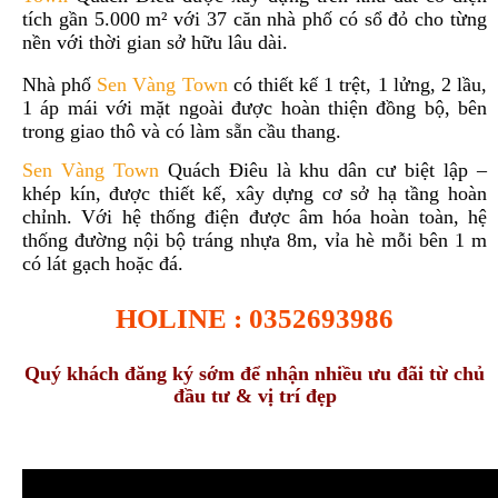
tích gần 5.000 m² với 37 căn nhà phố có sổ đỏ cho từng
nền với thời gian sở hữu lâu dài.
Nhà phố
S
en Vàng Town
có thiết kế 1 trệt, 1 lửng, 2 lầu,
1 áp mái với mặt ngoài được hoàn thiện đồng bộ, bên
trong giao thô và có làm sẵn cầu thang.
Sen Vàng Town
Quách Điêu là khu dân cư biệt lập –
khép kín, được thiết kế,
xây dựng cơ sở hạ tầng hoàn
chỉnh. Với hệ thống
điện được âm hóa hoàn toàn,
hệ
thống đường nội bộ tráng nhựa 8m, vỉa hè mỗi bên 1 m
có lát gạch hoặc đá.
HOLINE : 0352693986
Quý khách đăng ký sớm để nhận nhiều ưu đãi từ chủ
đầu tư & vị trí đẹp