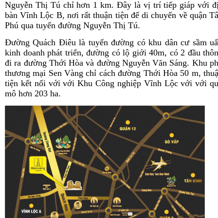
Nguyễn Thị Tú chỉ hơn 1 km. Đây là vị trí tiếp giáp với đ
bàn Vĩnh Lộc B, nơi rất thuận tiện để di chuyển về quận T
Phú qua tuyến đường Nguyễn Thị Tú.
Đường Quách Điêu là tuyến đường có khu dân cư sầm uấ
kinh doanh phát triển, đường có lộ giới 40m, có 2 đầu thô
đi ra đường Thới Hòa và đường Nguyễn Văn Sáng. Khu p
thương mại Sen Vàng chỉ cách đường Thới Hòa 50 m, thu
tiện kết nối với với Khu Công nghiệp Vĩnh Lộc với với q
mô hơn 203 ha.