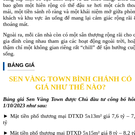
bao gồm một hiên rộng có thể đậu xe hơi một cách tho
mái, một tiền sảnh rõ ràng và một khái niệm mở giữa phò
khách và khu vực ăn uống để mang lại cảm giác rộng rãi
thoáng mát.
Ngoài ra, mỗi căn nhà còn có một sân thượng rộng rãi cho 
gia đình cùng nhau tham gia các hoạt động ngoài trời, ho
thậm chí một không gian riêng rất “chill” để tận hưởng cu
sống.
BẢNG GIÁ
SEN VÀNG TOWN BÌNH CHÁNH CÓ
GIÁ NHƯ THẾ NÀO?
Bảng giá Sen Vàng Town được Chủ đầu tư công bố h
1/10/2023 như sau:
► Mặt tiền phố thương mại DTXD 5x13m² giá 7,6 tỷ – 7
tỷ
►
Mặt tiền phố thương mại
DTXD 5x15m² giá 8 tỷ – 8,2 t