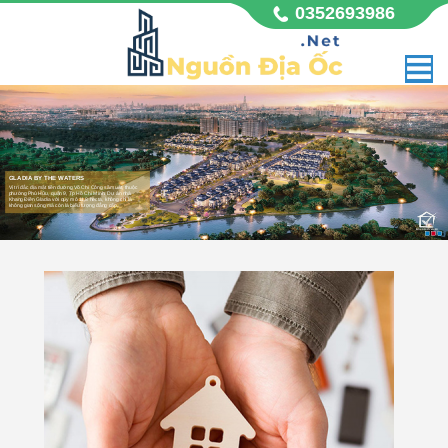
0352693986
GLADIA BY THE WATERS
Vị trí đắc địa mặt tiền đường Võ Chí Công sầm uất, thuộc
phường Phú Hữu, quận 9, Tp Hồ Chí Minh. Dự án nhà
Khang Điền Gladia với quy mô 11,8 hecta, không chỉ là
không gian sống mà còn là biểu tượng đẳng cấp,