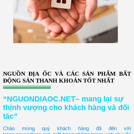
NGUỒN ĐỊA ỐC VÀ CÁC SẢN PHẨM BẤT
ĐỘNG SẢN THANH KHOẢN TỐT NHẤT
“NGUONDIAOC.NET– mang lại sự
thịnh vượng cho khách hàng và đối
tác”
Chào mừng quý khách hàng đã đến với