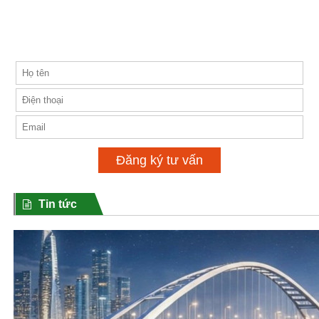
xin liên hệ theo Form đăng ký bên dưới.
PKD Chủ Đầu Tư cam kết bảo mật toàn bộ thông tin
Khách hàng và chuyên viên hỗ trợ tư vấn chính xác 24/7.
Đăng ký tư vấn
Tin tức