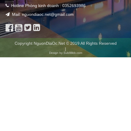
Hotline Phòng kinh doanh : 0352693986
Mail: nguondiaoc.net@gmail.com
Copyright NguonDiaOc.Net © 2019 All Rights Reserved
|
Design by SubiWeb.com