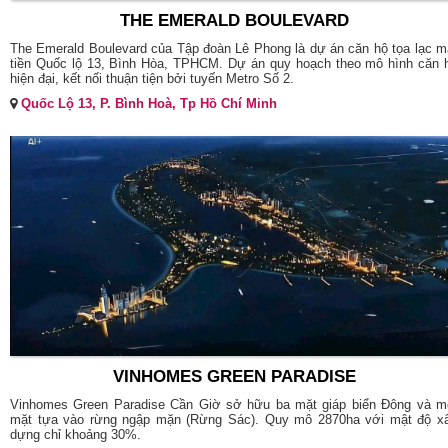
THE EMERALD BOULEVARD
The Emerald Boulevard của Tập đoàn Lê Phong là dự án căn hộ tọa lạc m
tiền Quốc lộ 13, Bình Hòa, TPHCM. Dự án quy hoạch theo mô hình căn 
hiện đại, kết nối thuận tiện bởi tuyến Metro Số 2.
Quốc Lộ 13, P. Bình Hoà, Tp Hồ Chí Minh
VINHOMES GREEN PARADISE
Vinhomes Green Paradise Cần Giờ sở hữu ba mặt giáp biển Đông và m
mặt tựa vào rừng ngập mặn (Rừng Sác). Quy mô 2870ha với mật độ x
dựng chỉ khoảng 30%.