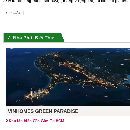
73% là nơi long mạch kết huyệt, mang vượng khí, tài lộc cho gia chủ.
Xem thêm
Nhà Phố_Biệt Thự
VINHOMES GREEN PARADISE
Khu lấn biển Cần Giờ, Tp HCM