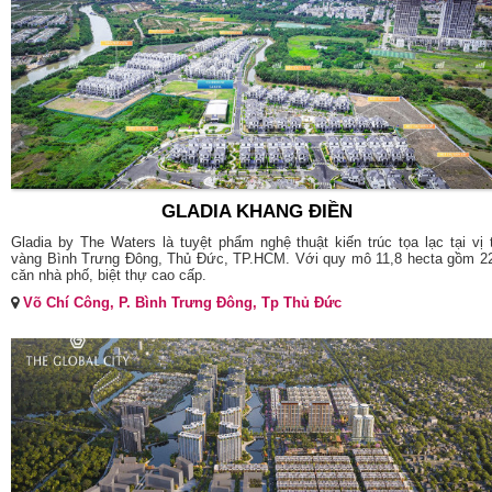
GLADIA KHANG ĐIỀN
Gladia by The Waters là tuyệt phẩm nghệ thuật kiến trúc tọa lạc tại vị t
vàng Bình Trưng Đông, Thủ Đức, TP.HCM. Với quy mô 11,8 hecta gồm 2
căn nhà phố, biệt thự cao cấp.
Võ Chí Công, P. Bình Trưng Đông, Tp Thủ Đức