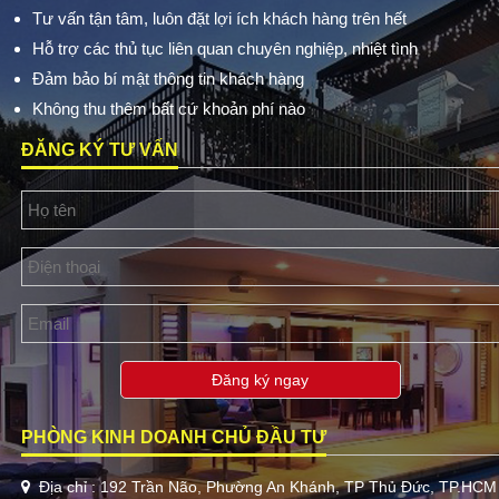
Tư vấn tận tâm, luôn đặt lợi ích khách hàng trên hết
Hỗ trợ các thủ tục liên quan chuyên nghiệp, nhiệt tình
Đảm bảo bí mật thông tin khách hàng
Không thu thêm bất cứ khoản phí nào
ĐĂNG KÝ TƯ VẤN
Đăng ký ngay
PHÒNG KINH DOANH CHỦ ĐẦU TƯ
Địa chỉ : 192 Trần Não, Phường An Khánh, TP Thủ Đức, TP.HCM