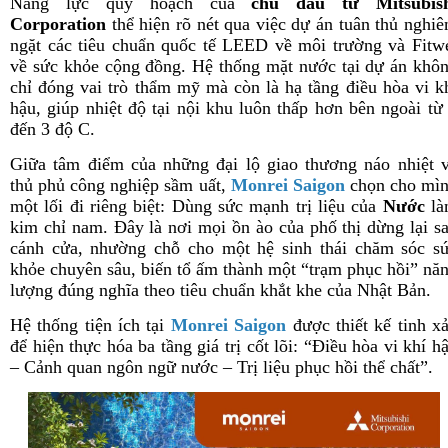
Năng lực quy hoạch của
chủ đầu tư Mitsubis
Corporation
thể hiện rõ nét qua việc dự án tuân thủ nghi
ngặt các tiêu chuẩn quốc tế LEED về môi trường và Fitw
về sức khỏe cộng đồng. Hệ thống mặt nước tại dự án khô
chỉ đóng vai trò thẩm mỹ mà còn là hạ tầng điều hòa vi k
hậu, giúp nhiệt độ tại nội khu luôn thấp hơn bên ngoài từ
đến 3 độ C.
Giữa tâm điểm của những đại lộ giao thương náo nhiệt 
thủ phủ công nghiệp sầm uất,
Monrei Saigon
chọn cho mì
một lối đi riêng biệt: Dùng sức mạnh trị liệu của
Nước
là
kim chỉ nam. Đây là nơi mọi ồn ào của phố thị dừng lại s
cánh cửa, nhường chỗ cho một hệ sinh thái chăm sóc s
khỏe chuyên sâu, biến tổ ấm thành một “trạm phục hồi” nă
lượng đúng nghĩa theo tiêu chuẩn khắt khe của Nhật Bản.
Hệ thống tiện ích tại
Monrei Saigon
được thiết kế tinh x
để hiện thực hóa ba tầng giá trị cốt lõi: “Điều hòa vi khí h
– Cảnh quan ngôn ngữ nước – Trị liệu phục hồi thể chất”.