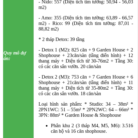
- Nido: 557 (Diện tích tim tường: 50,94 - 56,03
m2)
- Amo: 355 (Diện tích tim tường: 63,89 - 66,57
m2) - Rico: 99 (Diện tích tim tường: 87,01 -
88,82 m2)
* 2 tháp Detox: 39 tầng
- Detox 1 (M2): 825 căn + 9 Garden House + 2
Quy mô dự
Shophouse + 23căn/sàn (tầng điển hình) + 12
án:
thang máy + Diện tích từ 30-76m2 + Tầng 30:
có các căn sân vườn. 20 căn/sàn
- Detox 2 (M3): 753 căn + 7 Garden House + 6
Shophouse +
21căn/sàn (tầng điển hình) + 11
thang máy + Diện tích từ 35-80m2 + Tầng 30:
có các căn sân vườn. 18 căn/sàn
Loại hình sản phẩm: * Studio: 34 – 38m² *
2PN1WC: 51 – 55m² * 2PN2WC: 64 – 66m² *
3PN: 88m² * Garden House & Shophouse
Phân khu 2 (3 tháp M4, M5, M6): 3.516
căn hộ và 16 căn shophouse.