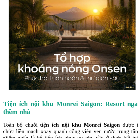
Tiện ích nội khu Monrei Saigon: Resort nga
thềm nhà
Toàn bộ chuỗi
tiện ích nội khu Monrei Saigon
được 
chức liền mạch xoay quanh công viên ven nước trung tâ
Điểm nhấn là hệ tiện ích phục vụ nhu cầu ở thực kết h