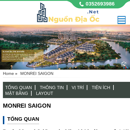
0352693986
Home
»
MONREI SAIGON
TỔNG QUAN
THÔNG TIN
VỊ TRÍ
TIỆN ÍCH
MẶT BẰNG
LAYOUT
MONREI SAIGON
TỔNG QUAN