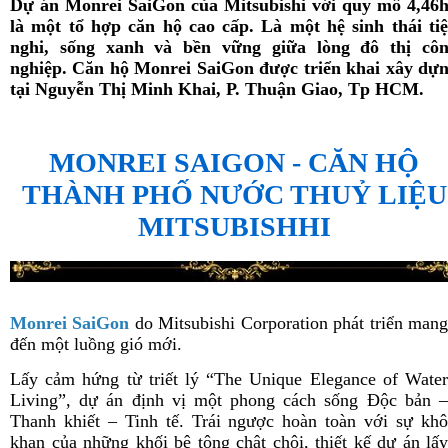
Dự án Monrei SaiGon của Mitsubishi với quy mô 4,46
là một tổ hợp căn hộ cao cấp. Là một hệ sinh thái ti
nghi, sống xanh và bền vững giữa lòng đô thị cô
nghiệp. Căn hộ
Monrei
SaiGon
được triển khai xây dự
tại Nguyễn Thị Minh Khai, P. Thuận Giao, Tp HCM.
MONREI SAIGON - CĂN HỘ
THÀNH PHỐ NƯỚC THUỶ LIỆU
MITSUBISHHI
Monrei SaiGon
do Mitsubishi Corporation phát triển man
đến một luồng gió mới.
Lấy cảm hứng từ triết lý “The Unique Elegance of Water
Living”, dự án định vị một phong cách sống Độc bản –
Thanh khiết – Tinh tế. Trái ngược hoàn toàn với sự khô
khan của những khối bê tông chật chội, thiết kế dự án lấy