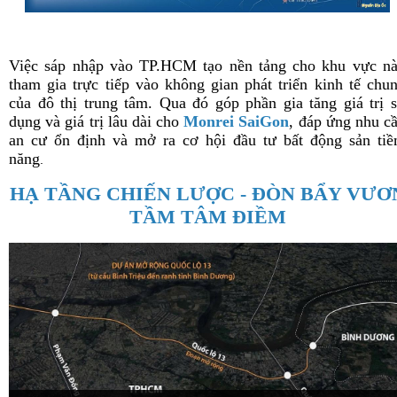
Việc sáp nhập vào TP.HCM tạo nền tảng cho khu vực n
tham gia trực tiếp vào không gian phát triển kinh tế chu
của đô thị trung tâm. Qua đó góp phần gia tăng giá trị 
dụng và giá trị lâu dài cho
Monrei SaiGon
, đáp ứng nhu c
an cư ổn định và mở ra cơ hội đầu tư bất động sản ti
năng
.
HẠ TẦNG CHIẾN LƯỢC - ĐÒN BẨY VƯƠ
TẦM TÂM ĐIỀM