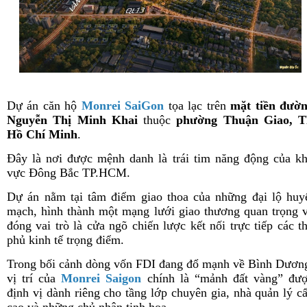
Dự án căn hộ
Monrei SaiGon
tọa lạc trên
mặt tiền đườ
Nguyễn Thị Minh Khai
thuộc
phường Thuận Giao, 
Hồ Chí Minh
.
Đây là nơi được mệnh danh là trái tim năng động của k
vực Đông Bắc TP.HCM.
Dự án nằm tại tâm điểm giao thoa của những đại lộ huy
mạch, hình thành một mạng lưới giao thương quan trọng 
đóng vai trò là cửa ngõ chiến lược kết nối trực tiếp các t
phủ kinh tế trọng điểm.
Trong bối cảnh dòng vốn FDI đang đổ mạnh về Bình Dươn
vị trí của
Monrei Saigon
chính là “mảnh đất vàng” đư
định vị dành riêng cho tầng lớp chuyên gia, nhà quản lý c