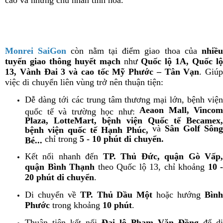
cao và những chủ nhân tinh hoa.
Monrei SaiGon
còn nằm tại điểm giao thoa của
nhiề
tuyến giao thông huyết mạch
như
Quốc lộ 1A, Quốc l
13, Vành Đai 3 và cao tốc Mỹ Phước – Tân Vạn
. Giúp
việc di chuyển liên vùng trở nên thuận tiện:
Dễ dàng tới các trung tâm thương mại lớn, bệnh viện
Aeaon Mall, Vincom
quốc tế và trường học như:
Plaza, LotteMart, bệnh viện Quốc tế Becamex,
và
Sân Golf Sông
bệnh viện quốc tế Hạnh Phúc,
chỉ trong
5 - 10 phút di chuyển.
Bé...
Kết nối nhanh đến
TP. Thủ Đức, quận Gò Vấp
quận Bình Thạnh
theo Quốc lộ 13, chỉ khoảng
10 -
20 phút di chuyển
.
Di chuyển về
TP. Thủ Dầu Một
hoặc hướng
Bìn
Phước
trong khoảng
10 phút
.
Thuận tiện kết nối
Đại lộ Phạm Văn Đồng
để di