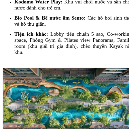
Kodomo Water Play:
Khu vui chơi nước và sân ch
nước dành cho trẻ em.
Bio Pool & Bể nước ấm Sento:
Các hồ bơi sinh th
và hồ thư giãn.
Tiện ích khác:
Lobby tiêu chuẩn 5 sao, Co-worki
space, Phòng Gym & Pilates view Panorama, Fami
room (khu giải trí gia đình), chèo thuyền Kayak n
khu.