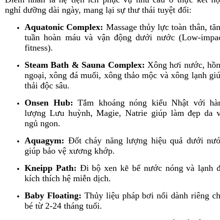
nghỉ dưỡng dài ngày, mang lại sự thư thái tuyệt đối:
Aquatonic Complex:
Massage thủy lực toàn thân, tă
tuần hoàn máu và vận động dưới nước (Low-impa
fitness).
Steam Bath & Sauna Complex:
Xông hơi nước, hồ
ngoại, xông đá muối, xông thảo mộc và xông lạnh gi
thải độc sâu.
Onsen Hub:
Tắm khoáng nóng kiểu Nhật với h
lượng Lưu huỳnh, Magie, Natrie giúp làm đẹp da 
ngủ ngon.
Aquagym:
Đốt cháy năng lượng hiệu quả dưới nư
giúp bảo vệ xương khớp.
Kneipp Path:
Đi bộ xen kẽ bể nước nóng và lạnh 
kích thích hệ miễn dịch.
Baby Floating:
Thủy liệu pháp bơi nổi dành riêng c
bé từ 2-24 tháng tuổi.