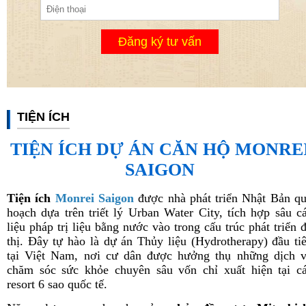
Đăng ký tư vấn
TIỆN ÍCH
TIỆN ÍCH DỰ ÁN CĂN HỘ MONRE
SAIGON
Tiện ích
Monrei Saigon
được nhà phát triển Nhật Bản q
hoạch dựa trên triết lý Urban Water City, tích hợp sâu c
liệu pháp trị liệu bằng nước vào trong cấu trúc phát triển 
thị. Đây tự hào là dự án Thủy liệu (Hydrotherapy) đầu ti
tại Việt Nam, nơi cư dân được hưởng thụ những dịch 
chăm sóc sức khỏe chuyên sâu vốn chỉ xuất hiện tại c
resort 6 sao quốc tế.