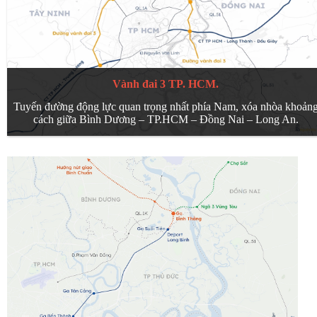
Vành đai 3 TP. HCM.
Tuyến đường động lực quan trọng nhất phía Nam, xóa nhòa khoản
cách giữa Bình Dương – TP.HCM – Đồng Nai – Long An.