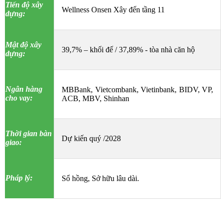
Tiến độ xây
Wellness Onsen Xây đến tầng 11
dựng:
Mật độ xây
39,7% – khối đế / 37,89% - tòa nhà căn hộ
dựng:
Ngân hàng
MBBank, Vietcombank,
Vietinbank, BIDV, VP,
cho vay:
ACB, MBV, Shinhan
Thời gian bàn
Dự kiến quý /2028
giao:
Pháp lý:
Sổ hồng, Sở hữu lâu dài.