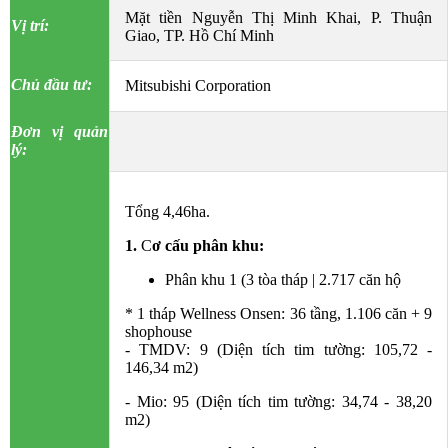
Mặt tiền Nguyễn Thị Minh Khai, P. Thuận
Vị trí:
Giao, TP. Hồ Chí Minh
Chủ đầu tư:
Mitsubishi Corporation
Đơn vị quản
lý:
Tổng 4,46ha.
1.
C
ơ cấu phân khu:
Phân khu 1 (3 tòa tháp | 2.717 căn hộ
* 1 tháp Wellness Onsen: 36 tầng, 1.106 căn + 9
shophouse
- TMDV: 9 (Diện tích tim tường: 105,72 -
146,34 m2)
- Mio: 95 (Diện tích tim tường: 34,74 - 38,20
m2)