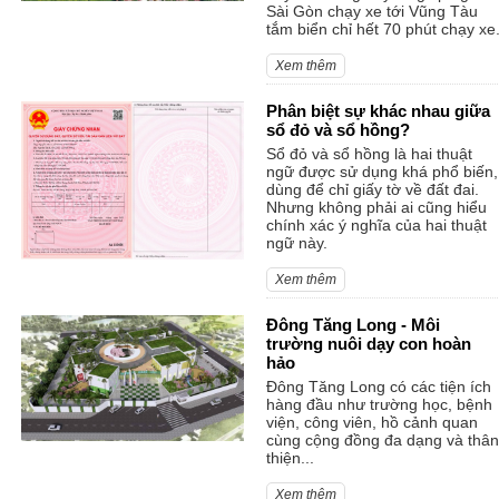
Sài Gòn chạy xe tới Vũng Tàu
tắm biển chỉ hết 70 phút chạy xe
Xem thêm
Phân biệt sự khác nhau giữa
sổ đỏ và sổ hồng?
Sổ đỏ và sổ hồng là hai thuật
ngữ được sử dụng khá phổ biến,
dùng để chỉ giấy tờ về đất đai.
Nhưng không phải ai cũng hiểu
chính xác ý nghĩa của hai thuật
ngữ này.
Xem thêm
Đông Tăng Long - Môi
trường nuôi dạy con hoàn
hảo
Đông Tăng Long có các tiện ích
hàng đầu như trường học, bệnh
viện, công viên, hồ cảnh quan
cùng cộng đồng đa dạng và thân
thiện...
Xem thêm