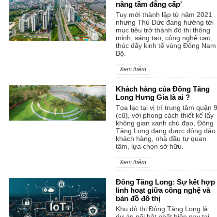
nâng tầm đẳng cấp'
Tuy mới thành lập từ năm 2021
nhưng Thủ Đức đang hướng tới
mục tiêu trở thành đô thị thông
minh, sáng tạo, công nghệ cao,
thúc đẩy kinh tế vùng Đông Nam
Bộ.
Xem thêm
Khách hàng của Đông Tăng
Long Hưng Gia là ai ?
Tọa lạc tại vị trí trung tâm quận 
(cũ), với phong cách thiết kế lấy
không gian xanh chủ đạo, Đông
Tăng Long đang được đông đảo
khách hàng, nhà đầu tư quan
tâm, lựa chọn sở hữu.
Xem thêm
Đông Tăng Long: Sự kết hợp
linh hoạt giữa công nghệ và
bản đồ đô thị
Khu đô thị Đông Tăng Long là
dự án nổi bật nhất hiện nay tại