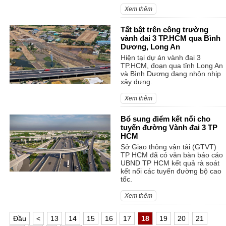
Xem thêm
Tất bật trên công trường
vành đai 3 TP.HCM qua Bình
Dương, Long An
Hiện tại dự án vành đai 3
TP.HCM, đoạn qua tỉnh Long An
và Bình Dương đang nhộn nhịp
xây dựng.
Xem thêm
Bổ sung điểm kết nối cho
tuyến đường Vành đai 3 TP
HCM
Sở Giao thông vận tải (GTVT)
TP HCM đã có văn bàn báo cáo
UBND TP HCM kết quả rà soát
kết nối các tuyến đường bộ cao
tốc.
Xem thêm
Ðầu
<
13
14
15
16
17
18
19
20
21