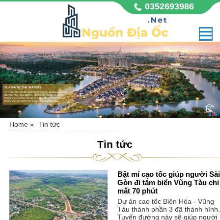
0352693986
GLADIA BY THE WATERS
Vị trí đắc địa mặt tiền đường Võ Chí Công sầm uất, thuộc
phường Phú Hữu, quận 9, Tp Hồ Chí Minh. Dự án nhà
Khang Điền Gladia với quy mô 11,8 hecta, không chỉ là
không gian sống mà còn là biểu tượng đẳng cấp,
Home
»
Tin tức
Tin tức
Bật mí cao tốc giúp người Sài
Gòn đi tắm biển Vũng Tàu chỉ
mất 70 phút
Dự án cao tốc Biên Hòa - Vũng
Tàu thành phần 3 đã thành hình.
Tuyến đường này sẽ giúp người