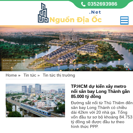
0352693986
GLADIA BY THE WATERS
Vị trí đắc địa mặt tiền đường Võ Chí Công sầm uất, thuộc
phường Phú Hữu, quận 9, Tp Hồ Chí Minh. Dự án nhà
Khang Điền Gladia với quy mô 11,8 hecta, không chỉ là
không gian sống mà còn là biểu tượng đẳng cấp,
Home
»
Tin tức »
Tin tức thị trường
TP.HCM dự kiến xây metro
nối sân bay Long Thành gần
85.000 tỷ đồng
Đường sắt nối từ Thủ Thiêm đến
sân bay Long Thành có chiều
dài 42km với 20 nhà ga. Tổng
vốn đầu tư sơ bộ khoảng 84.753
tỷ đồng sẽ được đầu tư theo
hình thức PPP.