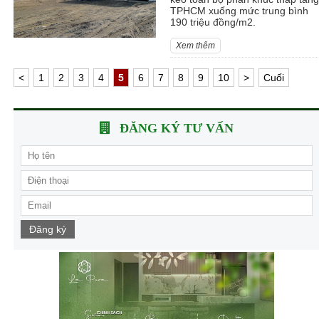
TPHCM xuống mức trung bình
190 triệu đồng/m2.
Xem thêm
<
1
2
3
4
5
6
7
8
9
10
>
Cuối
ĐĂNG KÝ TƯ VẤN
Đăng ký