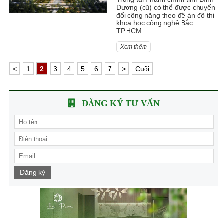
Dương (cũ) có thể được chuyển
đổi công năng theo đề án đô thị
khoa học công nghệ Bắc
TP.HCM.
Xem thêm
<
1
2
3
4
5
6
7
>
Cuối
ĐĂNG KÝ TƯ VẤN
Đăng ký