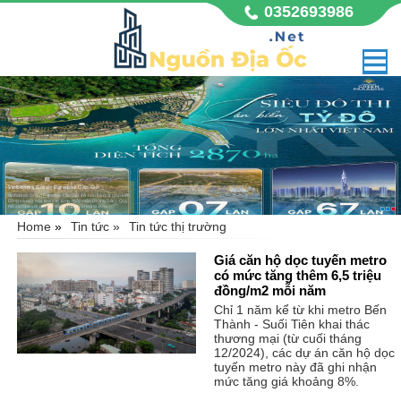
0352693986
Vinhomes Green Paradise Cần Giờ
Vinhomes Green Paradise Cần Giờ sở hữu ba mặt giáp biển
Đông và một mặt tựa vào rừng ngập mặn (Rừng Sác). Quy
mô 2870ha với mật độ xây dựng chỉ khoảng 30%.
Home
»
Tin tức »
Tin tức thị trường
Giá căn hộ dọc tuyến metro
có mức tăng thêm 6,5 triệu
đồng/m2 mỗi năm
Chỉ 1 năm kể từ khi metro Bến
Thành - Suối Tiên khai thác
thương mại (từ cuối tháng
12/2024), các dự án căn hộ dọc
tuyến metro này đã ghi nhận
mức tăng giá khoảng 8%.