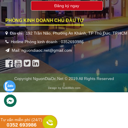
Đăng ký ngay
PHÒNG KINH DOANH CHỦ ĐẦU TƯ
Địa chỉ : 192 Trần Não, Phường An Khánh, TP Thủ Đức, TP.HCM
Hotline Phòng kinh doanh : 0352693986
Mail: nguondiaoc.net@gmail.com
Copyright NguonDiaOc.Net © 2019 All Rights Reserved
|
Design by SubiWeb.com
Tư vấn miễn phí (24/7)
0352 693986