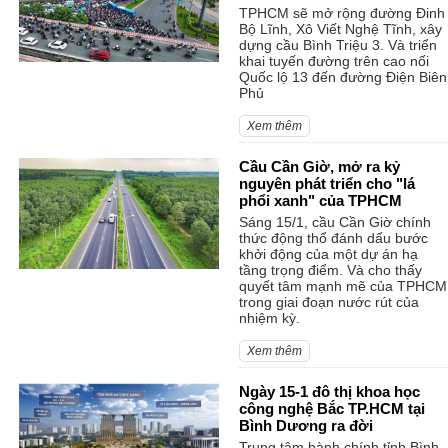
TPHCM sẽ mở rộng đường Đinh
Bộ Lĩnh, Xô Viết Nghệ Tĩnh, xây
dựng cầu Bình Triệu 3. Và triển
khai tuyến đường trên cao nối
Quốc lộ 13 đến đường Điện Biên
Phủ
Xem thêm
Cầu Cần Giờ, mở ra kỷ
nguyên phát triển cho "lá
phổi xanh" của TPHCM
Sáng 15/1, cầu Cần Giờ chính
thức động thổ đánh dấu bước
khởi động của một dự án hạ
tầng trọng điểm. Và cho thấy
quyết tâm mạnh mẽ của TPHCM
trong giai đoạn nước rút của
nhiệm kỳ.
Xem thêm
Ngày 15-1 đô thị khoa học
công nghệ Bắc TP.HCM tại
Bình Dương ra đời
Trung tâm hành chính tỉnh Bình