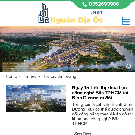
0352693986
GLADIA BY THE WATERS
Vị trí đắc địa mặt tiền đường Võ Chí Công sầm uất, thuộc
phường Phú Hữu, quận 9, Tp Hồ Chí Minh. Dự án nhà
Khang Điền Gladia với quy mô 11,8 hecta, không chỉ là
không gian sống mà còn là biểu tượng đẳng cấp,
Home
»
Tin tức »
Tin tức thị trường
Ngày 15-1 đô thị khoa học
công nghệ Bắc TP.HCM tại
Bình Dương ra đời
Trung tâm hành chính tỉnh Bình
Dương (cũ) có thể được chuyển
đổi công năng theo đề án đô thị
khoa học công nghệ Bắc
TP.HCM.
Xem thêm