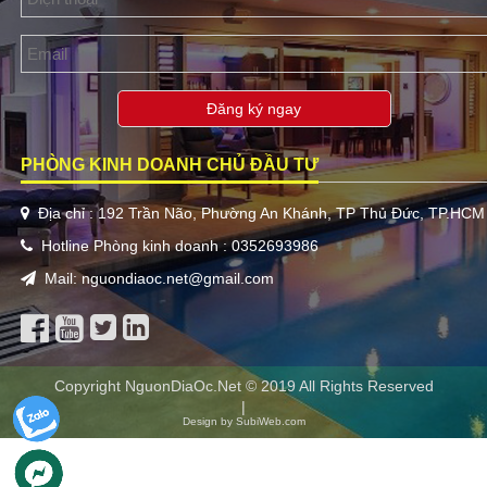
Đăng ký ngay
PHÒNG KINH DOANH CHỦ ĐẦU TƯ
Địa chỉ : 192 Trần Não, Phường An Khánh, TP Thủ Đức, TP.HCM
Hotline Phòng kinh doanh : 0352693986
Mail: nguondiaoc.net@gmail.com
Copyright NguonDiaOc.Net © 2019 All Rights Reserved
|
Design by SubiWeb.com