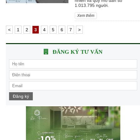
nhiên và quy mô dân số
1.013.795 người.
Xem thêm
<
1
2
3
4
5
6
7
>
ĐĂNG KÝ TƯ VẤN
Đăng ký