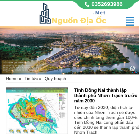
0352693986
GLADIA BY THE WATERS
Vị trí đắc địa mặt tiền đường Võ Chí Công sầm uất, thuộc
phường Phú Hữu, quận 9, Tp Hồ Chí Minh. Dự án nhà
Khang Điền Gladia với quy mô 11,8 hecta, không chỉ là
không gian sống mà còn là biểu tượng đẳng cấp,
Home
»
Tin tức »
Quy hoạch
Tỉnh Đồng Nai thành lập
thành phố Nhơn Trạch trước
năm 2030
Từ nay đến 2030, diện tích tự
nhiên của Nhơn Trạch sẽ được
điều chỉnh tăng thêm gần 100%.
Tỉnh Đồng Nai cũng phấn đấu
đến 2030 sẽ thành lập thành ph
Nhơn Trạch.