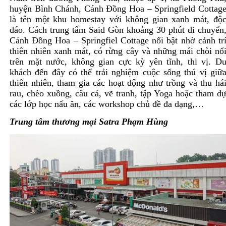
huyện Bình Chánh, Cánh Đồng Hoa – Springfield Cottag
là tên một khu homestay với không gian xanh mát, độ
đáo. Cách trung tâm Said Gòn khoảng 30 phút di chuyển
Cánh Đồng Hoa – Springfiel Cottage nổi bật nhờ cảnh tr
thiên nhiên xanh mát, có rừng cây và những mái chòi nổ
trên mặt nước, không gian cực kỳ yên tĩnh, thi vị. D
khách đến đây có thể trải nghiệm cuộc sống thú vị giữ
thiên nhiên, tham gia các hoạt động như trồng và thu há
rau, chèo xuồng, câu cá, vẽ tranh, tập Yoga hoặc tham d
các lớp học nấu ăn, các workshop chủ đề đa dạng,…
Trung tâm thương mại Satra Phạm Hùng