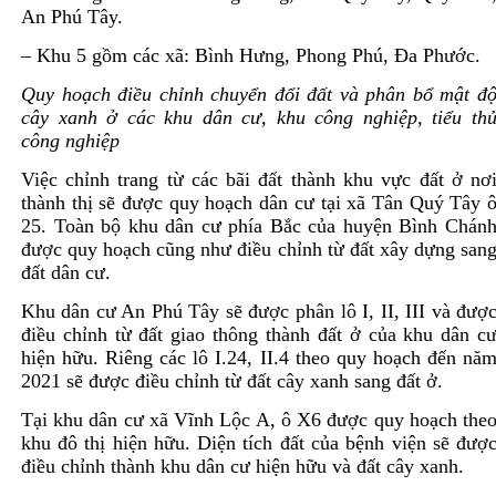
An Phú Tây.
– Khu 5 gồm các xã: Bình Hưng, Phong Phú, Đa Phước.
Quy hoạch điều chỉnh chuyển đổi đất và phân bổ mật đ
cây xanh ở các khu dân cư, khu công nghiệp, tiểu th
công nghiệp
Việc chỉnh trang từ các bãi đất thành khu vực đất ở nơ
thành thị sẽ được quy hoạch dân cư tại xã Tân Quý Tây 
25. Toàn bộ khu dân cư phía Bắc của huyện Bình Chán
được quy hoạch cũng như điều chỉnh từ đất xây dựng san
đất dân cư.
Khu dân cư An Phú Tây sẽ được phân lô I, II, III và đượ
điều chỉnh từ đất giao thông thành đất ở của khu dân c
hiện hữu. Riêng các lô I.24, II.4 theo quy hoạch đến nă
2021 sẽ được điều chỉnh từ đất cây xanh sang đất ở.
Tại khu dân cư xã Vĩnh Lộc A, ô X6 được quy hoạch the
khu đô thị hiện hữu. Diện tích đất của bệnh viện sẽ đượ
điều chỉnh thành khu dân cư hiện hữu và đất cây xanh.