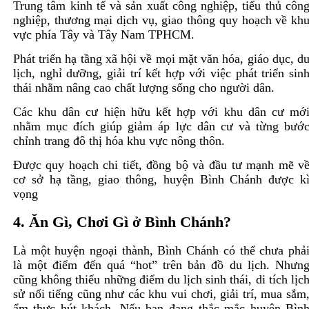
Trung tâm kinh tế và sản xuất công nghiệp, tiểu thủ côn
nghiệp, thương mại dịch vụ, giao thông quy hoạch về kh
vực phía Tây và Tây Nam TPHCM.
Phát triển hạ tầng xã hội về mọi mặt văn hóa, giáo dục, d
lịch, nghỉ dưỡng, giải trí kết hợp với việc phát triển sin
thái nhằm nâng cao chất lượng sống cho người dân.
Các khu dân cư hiện hữu kết hợp với khu dân cư mớ
nhằm mục đích giúp giảm áp lực dân cư và từng bướ
chỉnh trang đô thị hóa khu vực nông thôn.
Được quy hoạch chi tiết, đồng bộ và đầu tư mạnh mẽ v
cơ sở hạ tầng, giao thông, huyện Bình Chánh được k
vọng
4. Ăn Gì, Chơi Gì ở Bình Chánh?
Là một huyện ngoại thành, Bình Chánh có thể chưa phả
là một điểm đến quá “hot” trên bản đồ du lịch. Nhưn
cũng không thiếu những điểm du lịch sinh thái, di tích lịc
sử nổi tiếng cũng như các khu vui chơi, giải trí, mua sắm
ẩm thực hút khách. Nếu bạn đang thắc mắc huyện Bìn