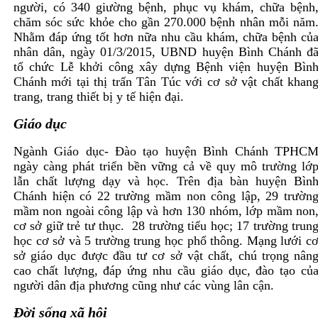
người, có 340 giường bệnh, phục vụ khám, chữa bệnh
chăm sóc sức khỏe cho gần 270.000 bệnh nhân mỗi năm
Nhằm đáp ứng tốt hơn nữa nhu cầu khám, chữa bệnh củ
nhân dân, ngày 01/3/2015, UBND huyện Bình Chánh đ
tổ chức Lễ khởi công xây dựng Bệnh viện huyện Bìn
Chánh mới tại thị trấn Tân Túc với cơ sở vật chất khan
trang, trang thiết bị y tế hiện đại.
Giáo dục
Ngành Giáo dục- Đào tạo huyện Bình Chánh TPHC
ngày càng phát triển bền vững cả về quy mô trường lớ
lẫn chất lượng dạy và học. Trên địa bàn huyện Bìn
Chánh hiện có 22 trường mầm non công lập, 29 trườn
mầm non ngoài công lập và hơn 130 nhóm, lớp mầm non
cơ sở giữ trẻ tư thục. 28 trường tiểu học; 17 trường trun
học cơ sở và 5 trường trung học phổ thông. Mạng lưới c
sở giáo dục được đầu tư cơ sở vật chất, chú trọng nân
cao chất lượng, đáp ứng nhu cầu giáo dục, đào tạo củ
người dân địa phương cũng như các vùng lân cận.
Đời sống xã hội