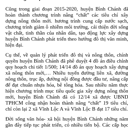
Cũng trong giai đoạn 2015-2020, huyện Bình Chánh đ
hoàn thành chương trình nâng “chất” các tiêu chí xâ
dựng nông thôn mới. hương trình cung cấp nước sạch
chương trình giảm ô nhiễm môi trường, cải thiện đời sốn
vật chất, tinh thần của nhân dân, tạo động lực xây dựn
huyện Bình Chánh phát triển theo hướng đô thị văn minh
hiện đại.
Cụ thể, về quản lý phát triển đô thị và nông thôn, chín
quyền huyện Bình Chánh đã phê duyệt 4 đồ án điều chỉn
quy hoạch chi tiết 1/500; 14/14 đồ án quy hoạch xây dựn
xã nông thôn mới,… Nhiều tuyến đường liên xã, đườn
nông thôn, trục ấp, đường nội đồng được đầu tư, nâng cấ
để đạt chuẩn nhựa hóa, bê tông hóa. Sau nhiều năm thự
hiện chương trình mục tiêu quốc gia xây dựng nông thô
mới, huyện Bình Chánh đã có 12/14 xã được UBN
TPHCM công nhận hoàn thành nâng “chất” 19 tiêu chí
chỉ còn lại 2 xã Vĩnh Lộc A và Vĩnh Lộc B đạt 17 tiêu chí.
Đời sống văn hóa- xã hội huyện Bình Chánh những nă
gần đây tiếp tục phát triển, có nhiều tiến bộ. Các cấp họ