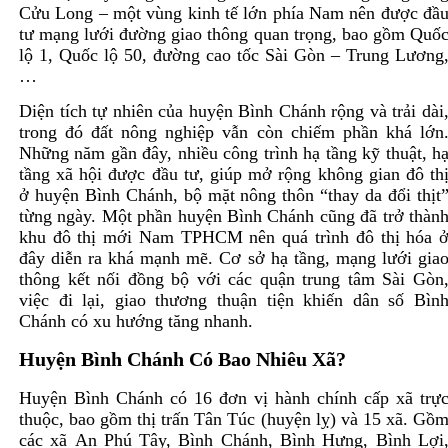
Cửu Long – một vùng kinh tế lớn phía Nam nên được đầ
tư mạng lưới đường giao thông quan trọng, bao gồm Quố
lộ 1, Quốc lộ 50, đường cao tốc Sài Gòn – Trung Lương
…
Diện tích tự nhiên của huyện Bình Chánh rộng và trải dài
trong đó đất nông nghiệp vẫn còn chiếm phần khá lớn
Những năm gần đây, nhiều công trình hạ tầng kỹ thuật, h
tầng xã hội được đầu tư, giúp mở rộng không gian đô th
ở huyện Bình Chánh, bộ mặt nông thôn “thay da đổi thịt
từng ngày. Một phần huyện Bình Chánh cũng đã trở thàn
khu đô thị mới Nam TPHCM nên quá trình đô thị hóa 
đây diễn ra khá mạnh mẽ. Cơ sở hạ tầng, mạng lưới gia
thông kết nối đồng bộ với các quận trung tâm Sài Gòn
việc đi lại, giao thương thuận tiện khiến dân số Bìn
Chánh có xu hướng tăng nhanh.
Huyện Bình Chánh Có Bao Nhiêu Xã?
Huyện Bình Chánh có 16 đơn vị hành chính cấp xã trự
thuộc, bao gồm thị trấn Tân Túc (huyện lỵ) và 15 xã. Gồ
các xã An Phú Tây, Bình Chánh, Bình Hưng, Bình Lợi