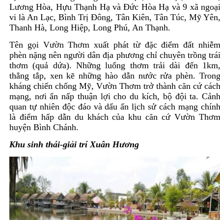
Lương Hòa, Hựu Thạnh Hạ và Đức Hòa Hạ và 9 xã ngoạ
vi là An Lạc, Bình Trị Đông, Tân Kiên, Tân Túc, Mỹ Yên
Thanh Hà, Long Hiệp, Long Phú, An Thạnh.
Tên gọi Vườn Thơm xuất phát từ đặc điểm đất nhiễ
phèn nặng nên người dân địa phương chỉ chuyên trồng trá
thơm (quả dứa). Những luống thơm trải dài đến 1km
thẳng tắp, xen kẽ những hào dẫn nước rửa phèn. Tron
kháng chiến chống Mỹ, Vườn Thơm trở thành căn cứ các
mạng, nơi ẩn nấp thuận lợi cho du kích, bộ đội ta. Cản
quan tự nhiên độc đáo và dấu ấn lịch sử cách mạng chín
là điểm hấp dẫn du khách của khu căn cứ Vườn Thơ
huyện Bình Chánh.
Khu sinh thái-giải trí Xuân Hương