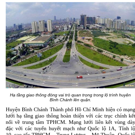
Hạ tầng giao thông đóng vai trò quan trọng trong lộ trình huyện
Bình Chánh lên quận.
Huyện Bình Chánh Thành phố Hồ Chí Minh hiện có mạn
lưới hạ tầng giao thông hoàn thiện với các trục chính kế
nối về trung tâm TPHCM. Mạng lưới liên kết vùng dà
đặc với các tuyến huyết mạch như Quốc lộ 1A, Tỉnh l
10, cao tốc TPHCM – Trung Lương – Mỹ Thuận, Quốc l