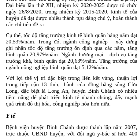
Đại biểu lần thứ XII, nhiệm kỳ 2020-2025 được tổ chứ
ngày 26/8/2020, trong nhiệm kỳ 2015-2020, kinh tế củ
huyện đã đạt được nhiều thành tựu đáng chú ý, hoàn thàn
các chỉ tiêu đề ra.
Cụ thể, tốc độ tăng trưởng kinh tế bình quân hàng năm đạ
20,53%/năm. Trong đó, ngành công nghiệp – xây dựn
ghi nhận tốc độ tăng trưởng ổn định qua các năm, tăn
bình quân 20,97%/năm. Ngành thương mại – dịch vụ tăn
trưởng khá, bình quân đạt 20,63%/năm. Tăng trưởng củ
ngành nông nghiệp bình quân đạt 5,12%/năm.
Với lợi thế vị trí đặc biệt trong liên kết vùng, thuận lợ
trong tiếp cận 13 tỉnh, thành của đồng bằng sông Cử
Long, đặc biệt là Long An, huyện Bình Chánh có nhiề
tiềm năng để phát triển kinh tế nhanh chóng, đẩy mạn
quá trình đô thị hóa, công nghiệp hóa hơn nữa.
Y tế
Bệnh viện huyện Bình Chánh được thành lập năm 2007
trực thuộc UBND huyện, với đội ngũ y-bác sĩ hơn 40