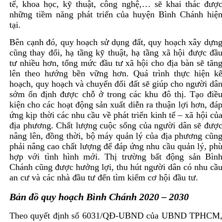
tế, khoa học, kỹ thuật, công nghệ,… sẽ khai thác đượ
những tiềm năng phát triển của huyện Bình Chánh hiệ
tại.
Bên cạnh đó, quy hoạch sử dụng đất, quy hoạch xây dựn
cũng thay đổi, hạ tầng kỹ thuật, hạ tầng xã hội được đầ
tư nhiều hơn, tổng mức đầu tư xã hội cho địa bàn sẽ tăn
lên theo hướng bền vững hơn. Quá trình thực hiện k
hoạch, quy hoạch và chuyển đổi đất sẽ giúp cho người dâ
sớm ổn định được chỗ ở trong các khu đô thị. Tạo điề
kiện cho các hoạt động sản xuất diễn ra thuận lợi hơn, đá
ứng kịp thời các nhu cầu về phát triển kinh tế – xã hội củ
địa phương. Chất lượng cuộc sống của người dân sẽ đượ
nâng lên, đồng thời, bộ máy quản lý của địa phương cũn
phải nâng cao chất lượng để đáp ứng nhu cầu quản lý, ph
hợp với tình hình mới. Thị trường bất động sản Bìn
Chánh cũng được hưởng lợi, thu hút người dân có nhu cầ
an cư và các nhà đầu tư đến tìm kiếm cơ hội đầu tư.
Bản đồ quy hoạch Bình Chánh 2020 – 2030
Theo quyết định số 6031/QĐ-UBND của UBND TPHCM