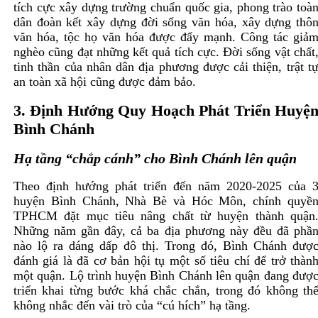
tích cực xây dựng trường chuẩn quốc gia, phong trào toà
dân đoàn kết xây dựng đời sống văn hóa, xây dựng thô
văn hóa, tộc họ văn hóa được đẩy mạnh. Công tác giả
nghèo cũng đạt những kết quả tích cực. Đời sống vật chất
tinh thần của nhân dân địa phương được cải thiện, trật t
an toàn xã hội cũng được đảm bảo.
3. Định Hướng Quy Hoạch Phát Triển Huyệ
Bình Chánh
Hạ tầng “chắp cánh” cho Bình Chánh lên quận
Theo định hướng phát triển đến năm 2020-2025 của 
huyện Bình Chánh, Nhà Bè và Hóc Môn, chính quyề
TPHCM đặt mục tiêu nâng chất từ huyện thành quận
Những năm gần đây, cả ba địa phương này đều đã phầ
nào lộ ra dáng dấp đô thị. Trong đó, Bình Chánh đượ
đánh giá là đã cơ bản hội tụ một số tiêu chí để trở thàn
một quận. Lộ trình huyện Bình Chánh lên quận đang đượ
triển khai từng bước khá chắc chắn, trong đó không th
không nhắc đến vài trò của “cú hích” hạ tầng.