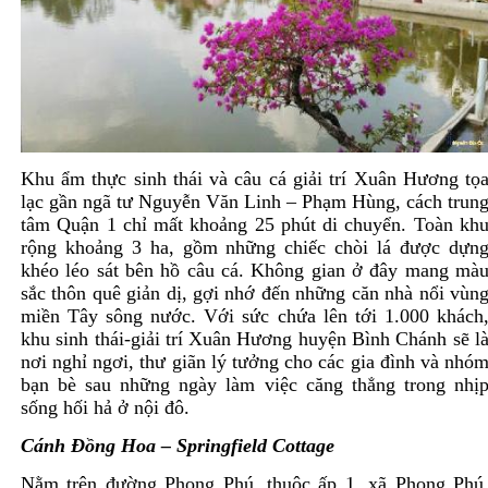
Khu ẩm thực sinh thái và câu cá giải trí Xuân Hương tọ
lạc gần ngã tư Nguyễn Văn Linh – Phạm Hùng, cách trun
tâm Quận 1 chỉ mất khoảng 25 phút di chuyển. Toàn kh
rộng khoảng 3 ha, gồm những chiếc chòi lá được dựn
khéo léo sát bên hồ câu cá. Không gian ở đây mang mà
sắc thôn quê giản dị, gợi nhớ đến những căn nhà nổi vùn
miền Tây sông nước. Với sức chứa lên tới 1.000 khách
khu sinh thái-giải trí Xuân Hương huyện Bình Chánh sẽ l
nơi nghỉ ngơi, thư giãn lý tưởng cho các gia đình và nhó
bạn bè sau những ngày làm việc căng thẳng trong nhị
sống hối hả ở nội đô.
Cánh Đồng Hoa – Springfield Cottage
Nằm trên đường Phong Phú, thuộc ấp 1, xã Phong Phú