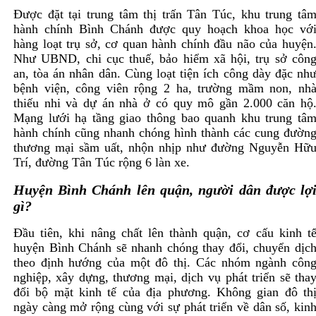
Được đặt tại trung tâm thị trấn Tân Túc, khu trung tâ
hành chính Bình Chánh được quy hoạch khoa học vớ
hàng loạt trụ sở, cơ quan hành chính đầu não của huyện
Như UBND, chi cục thuế, bảo hiểm xã hội, trụ sở côn
an, tòa án nhân dân. Cùng loạt tiện ích công dày đặc nh
bệnh viện, công viên rộng 2 ha, trường mầm non, nh
thiếu nhi và dự án nhà ở có quy mô gần 2.000 căn hộ
Mạng lưới hạ tầng giao thông bao quanh khu trung tâ
hành chính cũng nhanh chóng hình thành các cung đườn
thương mại sầm uất, nhộn nhịp như đường Nguyễn Hữ
Trí, đường Tân Túc rộng 6 làn xe.
Huyện Bình Chánh lên quận, người dân được lợ
gì?
Đầu tiên, khi nâng chất lên thành quận, cơ cấu kinh t
huyện Bình Chánh sẽ nhanh chóng thay đổi, chuyển dịc
theo định hướng của một đô thị. Các nhóm ngành côn
nghiệp, xây dựng, thương mại, dịch vụ phát triển sẽ tha
đổi bộ mặt kinh tế của địa phương. Không gian đô th
ngày càng mở rộng cùng với sự phát triển về dân số, kin