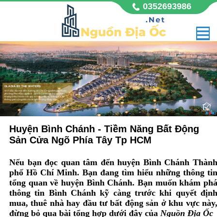
0352693986
GLADIA BY THE WATERS
Huyện Bình Chánh - Tiềm Năng Bất Động
Vị trí đắc địa mặt tiền đường Võ Chí Công sầm uất, thuộc
phường Phú Hữu, quận 9, Tp Hồ Chí Minh. Dự án nhà
Khang Điền Gladia với quy mô 11,8 hecta, không chỉ là
không gian sống mà còn là biểu tượng đẳng cấp,
Sản Cửa Ngõ Phía Tây Tp HCM
Nếu bạn đọc quan tâm đến huyện Bình Chánh Thàn
phố Hồ Chí Minh. Bạn đang tìm hiểu những thông ti
tổng quan về huyện Bình Chánh. Bạn muốn khám ph
thông tin Bình Chánh kỹ càng trước khi quyết địn
mua, thuê nhà hay đầu tư bất động sản ở khu vực này
đừng bỏ qua bài tổng hợp dưới đây của
Nguồn Địa Ốc