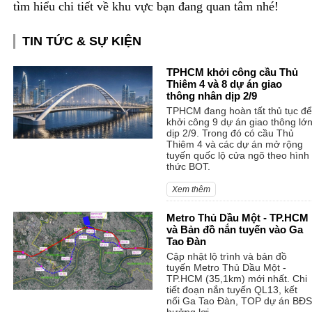
tìm hiểu chi tiết về khu vực bạn đang quan tâm nhé!
TIN TỨC & SỰ KIỆN
TPHCM khởi công cầu Thủ
Thiêm 4 và 8 dự án giao
thông nhân dịp 2/9
TPHCM đang hoàn tất thủ tục để
khởi công 9 dự án giao thông lớ
dịp 2/9. Trong đó có cầu Thủ
Thiêm 4 và các dự án mở rộng
tuyến quốc lộ cửa ngõ theo hình
thức BOT.
Xem thêm
Metro Thủ Dầu Một - TP.HCM
và Bản đồ nắn tuyến vào Ga
Tao Đàn
Cập nhật lộ trình và bản đồ
tuyến Metro Thủ Dầu Một -
TP.HCM (35,1km) mới nhất. Chi
tiết đoạn nắn tuyến QL13, kết
nối Ga Tao Đàn, TOP dự án BĐS
hưởng lợi.