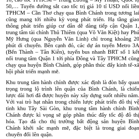
50,… Tuyến đường sắt cao tốc trị giá 10 tỉ USD nối liề
TPHCM – Cần Thơ chạy qua Bình Chánh trong tương la
cũng mang tới nhiều kỳ vọng phát triển. Hạ tầng gia
thông phát triển giúp cư dân dễ dàng tiếp cận Quận 1
trung tâm tài chính Thủ Thiêm (qua Võ Văn Kiệt) hay Ph
Mỹ Hưng (qua Nguyễn Văn Linh) chỉ trong khoảng 2
phút di chuyển. Bên cạnh đó, các dự án tuyến Metro 3
(Bến Thành – Tân Kiên), tuyến bus nhanh BRT số 1 kế
nối trung tâm Quận 1 tới phía Đông và Tây TPHCM cũn
chạy qua huyện Bình Chánh, góp phần thúc đẩy kinh tế-x
hội phát triển mạnh mẽ.
Khu trung tâm hành chính được xác định là đòn bẩy qua
trọng trong lộ trình lên quận của Bình Chánh, là chiế
lược dài hơi đã được huyện này xây dựng suốt nhiều năm
Với vai trò hạt nhân trong chiến lược phát triển đô thị v
tinh khu Tây Sài Gòn, khu trung tâm hành chính Bìn
Chánh được kì vọng sẽ góp phần thúc đẩy tốc độ đô th
hóa. Tạo đà cho thị trường bất động sản huyện Bìn
Chánh khởi sắc mạnh mẽ, đặc biệt là trong giai đoạ
chuyển đổi lên quận.