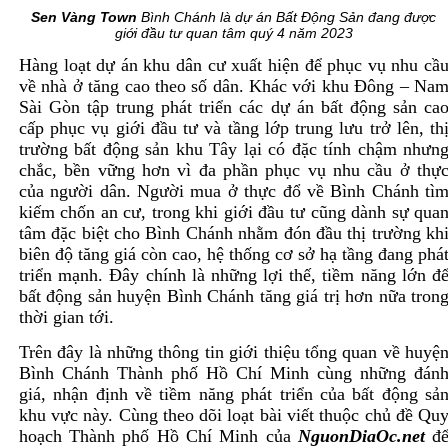
Sen Vàng Town
Bình Chánh là dự án Bất Động Sản đang được
giới đầu tư quan tâm quý 4 năm 2023
Hàng loạt dự án khu dân cư xuất hiện để phục vụ nhu cầ
về nhà ở tăng cao theo số dân. Khác với khu Đông – Na
Sài Gòn tập trung phát triển các dự án bất động sản ca
cấp phục vụ giới đầu tư và tầng lớp trung lưu trở lên, th
trường bất động sản khu Tây lại có đặc tính chậm nhưn
chắc, bền vững hơn vì đa phần phục vụ nhu cầu ở thự
của người dân. Người mua ở thực đổ về Bình Chánh tì
kiếm chốn an cư, trong khi giới đầu tư cũng dành sự qua
tâm đặc biệt cho Bình Chánh nhằm đón đầu thị trường kh
biên độ tăng giá còn cao, hệ thống cơ sở hạ tầng đang phá
triển mạnh. Đây chính là những lợi thế, tiềm năng lớn đ
bất động sản huyện Bình Chánh tăng giá trị hơn nữa tron
thời gian tới.
Trên đây là những thông tin giới thiệu tổng quan về huyệ
Bình Chánh Thành phố Hồ Chí Minh cùng những đán
giá, nhận định về tiềm năng phát triển của bất động sả
khu vực này. Cùng theo dõi loạt bài viết thuộc chủ đề Qu
hoạch Thành phố Hồ Chí Minh của
NguonDiaOc.ne
t
đ