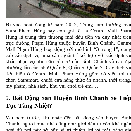
Đi vào hoạt động từ năm 2012, Trung tâm thương mạ
Satra Phạm Hùng hay còn gọi tắt là Centre Mall Phạ
Hùng là trung tâm thương mại đầu tiên và duy nhất trê
trục đường Phạm Hùng thuộc huyện Bình Chánh. Centr
Mall Phạm Hùng hoạt động với mô hình “3 trong 1”, cun
cấp các dịch vụ mua sắm, giải trí kết hợp với các dịch v
khác phục vụ nhu cầu của cư dân Bình Chánh và các đị
phương lân cận như Quận 8, Quận 5, Quận 7. Các dịch v
tiêu biểu ở Centre Mall Phạm Hùng gồm có siêu thị t
chọn Satramart, chuỗi cửa hàng thức ăn nhanh, thời trang
mỹ phẩm, nhà sách, khu vui chơi trẻ em,…
5. Bất Động Sản Huyện Bình Chánh Sẽ Tiế
Tục Tăng Nhiệt?
Vài năm trước, khi nhắc đến bất động sản huyện Bìn
Chánh, người mua nhà cũng như giới đầu tư còn khá ngầ
ngại dù nơi này sở hữu vị trí thuận lợi và mặt bằng gi