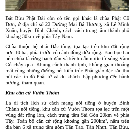
Bát Bửu Phật Đài còn có tên gọi khác là chùa Phật C
Đơn, ở địa chỉ số 22 Đường Mai Bá Hương, xã Lê Min
Xuân, huyện Bình Chánh, cách cách trung tâm thành ph
khoảng 30km về phía Tây Nam.
Chùa thuộc hệ phái Bắc tông, tọa lạc trên khu đất rộn
hơn 10 ha, phía trước có cánh đồng dứa rộng. Bao bọc ha
bên chùa là rừng bạch đàn và kênh dẫn nước từ sông Và
Cỏ chảy qua. Khung cảnh thanh tịnh, không gian thoán
mát cùng những đường nét kiến trúc Phật giáo đặc sắc th
hút các tín đồ Phật tử và du khách thập phương đến hàn
hương, tham quan.
Khu căn cứ Vườn Thơm
Là di tích lịch sử cách mạng nổi tiếng ở huyện Bìn
Chánh nổi tiếng, khu căn cứ Vườn Thơm tọa lạc trên mộ
vùng đất rộng lớn, cách trung tâm Sài Gòn 20km về phí
Tây. Toàn bộ căn cứ rộng khoảng gần 200km², nằm trê
địa bàn 6 xã trung tâm gồm Tân Tạo, Tân Nhựt, Tân Bửu