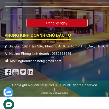
Đăng ký ngay
PHÒNG KINH DOANH CHỦ ĐẦU TƯ
Địa chỉ : 192 Trần Não, Phường An Khánh, TP Thủ Đức, TP.HCM
Hotline Phòng kinh doanh : 0352693986
Mail: nguondiaoc.net@gmail.com
Copyright NguonDiaOc.Net © 2019 All Rights Reserved
|
Design by SubiWeb.com