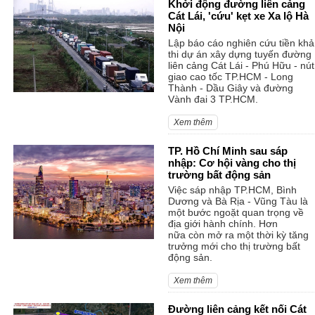
Khởi động đường liên cảng
Cát Lái, 'cứu' kẹt xe Xa lộ Hà
Nội
Lập báo cáo nghiên cứu tiền khả
thi dự án xây dựng tuyến đường
liên cảng Cát Lái - Phú Hữu - nút
giao cao tốc TP.HCM - Long
Thành - Dầu Giây và đường
Vành đai 3 TP.HCM.
Xem thêm
TP. Hồ Chí Minh sau sáp
nhập: Cơ hội vàng cho thị
trường bất động sản
Việc sáp nhập TP.HCM, Bình
Dương và Bà Rịa - Vũng Tàu là
một bước ngoặt quan trọng về
địa giới hành chính. Hơn
nữa còn mở ra một thời kỳ tăng
trưởng mới cho thị trường bất
động sản.
Xem thêm
Đường liên cảng kết nối Cát