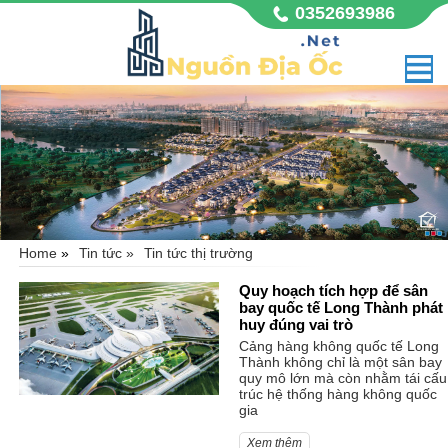
0352693986
GLADIA BY THE WATERS
Vị trí đắc địa mặt tiền đường Võ Chí Công sầm uất, thuộc
phường Phú Hữu, quận 9, Tp Hồ Chí Minh. Dự án nhà
Khang Điền Gladia với quy mô 11,8 hecta, không chỉ là
không gian sống mà còn là biểu tượng đẳng cấp,
Home
»
Tin tức »
Tin tức thị trường
Quy hoạch tích hợp để sân
bay quốc tế Long Thành phát
huy đúng vai trò
Cảng hàng không quốc tế Long
Thành không chỉ là một sân bay
quy mô lớn mà còn nhằm tái cấu
trúc hệ thống hàng không quốc
gia
Xem thêm