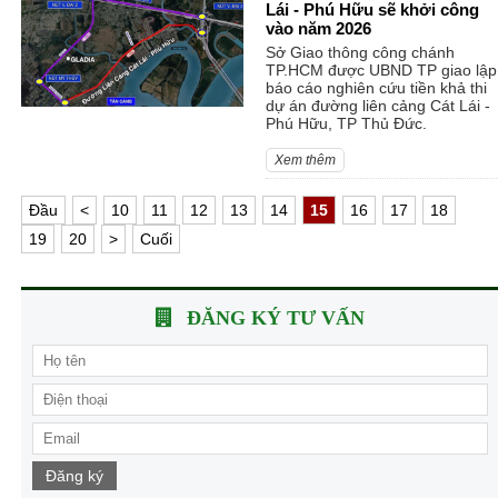
Lái - Phú Hữu sẽ khởi công
vào năm 2026
Sở Giao thông công chánh
TP.HCM được UBND TP giao lập
báo cáo nghiên cứu tiền khả thi
dự án đường liên cảng Cát Lái -
Phú Hữu, TP Thủ Đức.
Xem thêm
Ðầu
<
10
11
12
13
14
15
16
17
18
19
20
>
Cuối
ĐĂNG KÝ TƯ VẤN
Đăng ký