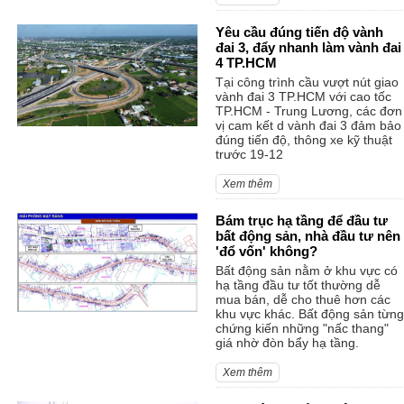
Yêu cầu đúng tiến độ vành
đai 3, đẩy nhanh làm vành đai
4 TP.HCM
Tại công trình cầu vượt nút giao
vành đai 3 TP.HCM với cao tốc
TP.HCM - Trung Lương, các đơn
vị cam kết d vành đai 3 đảm bảo
đúng tiến độ, thông xe kỹ thuật
trước 19-12
Xem thêm
Bám trục hạ tầng để đầu tư
bất động sản, nhà đầu tư nên
'đổ vốn' không?
Bất động sản nằm ở khu vực có
hạ tầng đầu tư tốt thường dễ
mua bán, dễ cho thuê hơn các
khu vực khác. Bất động sản từng
chứng kiến những "nấc thang"
giá nhờ đòn bẩy hạ tầng.
Xem thêm