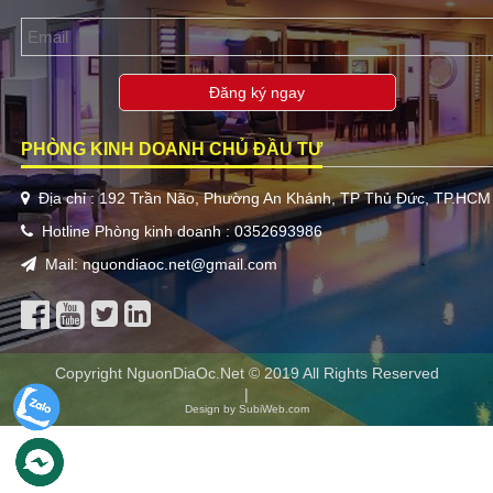
Đăng ký ngay
PHÒNG KINH DOANH CHỦ ĐẦU TƯ
Địa chỉ : 192 Trần Não, Phường An Khánh, TP Thủ Đức, TP.HCM
Hotline Phòng kinh doanh : 0352693986
Mail: nguondiaoc.net@gmail.com
Copyright NguonDiaOc.Net © 2019 All Rights Reserved
|
Design by SubiWeb.com