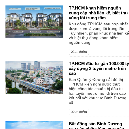
TP.HCM khan hiếm nguồn
cung cấp nhà liên kế, biệt thự
vùng lõi trung tâm
Khu đông TP.HCM sau hợp nhất
được xem là vùng lõi trung tâm.
Tuy nhiên, phân khúc nhà liên kế
và biệt thự đang khan hiếm
nguồn cung.
Xem thêm
TP.HCM đầu tư gần 100.000 tỷ
xây dựng 2 tuyến metro trên
cao
Ban Quản lý Đường sắt đô thị
TPHCM kiến nghị được thực
hiện công tác chuẩn bị đầu tư
hai tuyến metro mới đi trên cao
kết nối với khu vực Bình Dương
cũ
Xem thêm
Bất động sản Bình Dương
sau sáp nhập: Khu vực nào