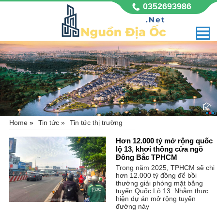
0352693986
Home
»
Tin tức »
Tin tức thị trường
GLADIA BY THE WATERS
Vị trí đắc địa mặt tiền đường Võ Chí Công sầm uất, thuộc
phường Phú Hữu, quận 9, Tp Hồ Chí Minh. Dự án nhà
Hơn 12.000 tỷ mở rộng quốc
Khang Điền Gladia với quy mô 11,8 hecta, không chỉ là
không gian sống mà còn là biểu tượng đẳng cấp,
lộ 13, khơi thông cửa ngõ
Đông Bắc TPHCM
Trong năm 2025, TPHCM sẽ chi
hơn 12.000 tỷ đồng để bồi
thường giải phóng mặt bằng
tuyến Quốc Lộ 13. Nhằm thực
hiện dự án mở rộng tuyến
đường này