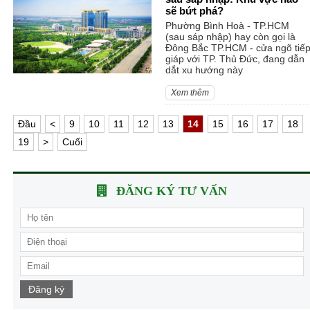
sẽ bứt phá?
Phường Bình Hoà - TP.HCM
(sau sáp nhập) hay còn gọi là
Đông Bắc TP.HCM - cửa ngõ tiế
giáp với TP. Thủ Đức, đang dẫn
dắt xu hướng này
Xem thêm
Ðầu
<
9
10
11
12
13
14
15
16
17
18
19
>
Cuối
ĐĂNG KÝ TƯ VẤN
Đăng ký