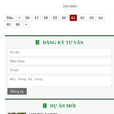
Xem thêm
Ðầu
<
56
57
58
59
60
61
62
63
64
65
66
>
ĐĂNG KÝ TƯ VẤN
Đăng ký
DỰ ÁN MỚI