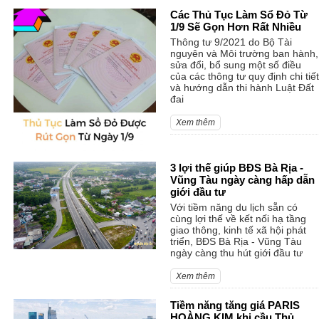
Các Thủ Tục Làm Sổ Đỏ Từ
1/9 Sẽ Gọn Hơn Rất Nhiều
Thông tư 9/2021 do Bộ Tài
nguyên và Môi trường ban hành,
sửa đổi, bổ sung một số điều
của các thông tư quy định chi tiết
và hướng dẫn thi hành Luật Đất
đai
Xem thêm
3 lợi thế giúp BĐS Bà Rịa -
Vũng Tàu ngày càng hấp dẫn
giới đầu tư
Với tiềm năng du lịch sẵn có
cùng lợi thế về kết nối hạ tầng
giao thông, kinh tế xã hội phát
triển, BĐS Bà Rịa - Vũng Tàu
ngày càng thu hút giới đầu tư
Xem thêm
Tiềm năng tăng giá PARIS
HOÀNG KIM khi cầu Thủ