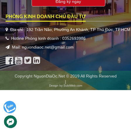
Đăng ký ngay
PHÒNG KINH DOANH CHỦ ĐẦU TƯ
Địa chỉ : 192 Trần Não, Phường An Khánh, TP Thủ Đức, TP.HCM
Hotline Phòng kinh doanh : 0352693986
Mail: nguondiaoc.net@gmail.com
Copyright NguonDiaOc.Net © 2019 All Rights Reserved
|
Design by SubiWeb.com