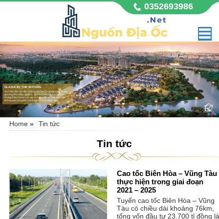
0352693986
GLADIA BY THE WATERS
Vị trí đắc địa mặt tiền đường Võ Chí Công sầm uất, thuộc
phường Phú Hữu, quận 9, Tp Hồ Chí Minh. Dự án nhà
Khang Điền Gladia với quy mô 11,8 hecta, không chỉ là
không gian sống mà còn là biểu tượng đẳng cấp,
Home
»
Tin tức
Tin tức
Cao tốc Biên Hòa – Vũng Tàu
thực hiện trong giai đoạn
2021 – 2025
Tuyến cao tốc Biên Hòa – Vũng
Tàu có chiều dài khoảng 76km,
tổng vốn đầu tư 23.700 tỉ đồng l