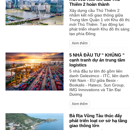
Thiêm 2 hoàn thành
Xây dựng cầu Thủ Thiêm 2
nhằm kết nối giao thông giữa
Trung tâm Quận 1 với Khu đô thị
mới Thủ Thiêm. Tạo động lực
phát triển nhanh Khu đô thị sáng
tạo phía Đông
Xem thêm
5 NHÀ ĐẦU TƯ “ KHỦNG “
cạnh tranh dự án trung tâm
logistics
5 nhà đầu tư lớn đó gồm liên
danh Geleximco - ITC, liên danh
Việt Nam - EU giữa Besix -
Boskalis - Hateco, Sun Group,
IMG Innovations và Tân Đại
Dương
Xem thêm
Bà Rịa Vũng Tàu thúc đẩy
phát triển loạt cơ sở hạ tầng
giao thông lớn