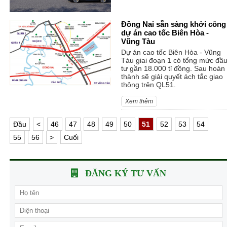
Đồng Nai sẵn sàng khởi công
dự án cao tốc Biên Hòa -
Vũng Tàu
Dự án cao tốc Biên Hòa - Vũng
Tàu giai đoạn 1 có tổng mức đầ
tư gần 18.000 tỉ đồng. Sau hoàn
thành sẽ giải quyết ách tắc giao
thông trên QL51.
Xem thêm
Ðầu
<
46
47
48
49
50
51
52
53
54
55
56
>
Cuối
ĐĂNG KÝ TƯ VẤN