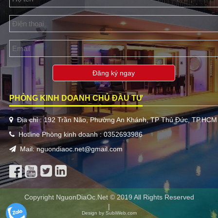
Đăng ký ngay
PHÒNG KINH DOANH CHỦ ĐẦU TƯ
Địa chỉ : 192 Trần Não, Phường An Khánh, TP Thủ Đức, TP.HCM
Hotline Phòng kinh doanh : 0352693986
Mail: nguondiaoc.net@gmail.com
Copyright NguonDiaOc.Net © 2019 All Rights Reserved
|
Design by SubiWeb.com