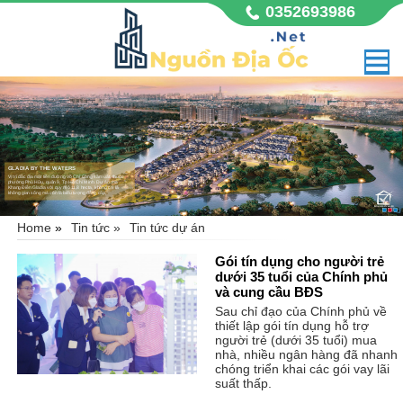
0352693986
GLADIA BY THE WATERS
Vị trí đắc địa mặt tiền đường Võ Chí Công sầm uất, thuộc
phường Phú Hữu, quận 9, Tp Hồ Chí Minh. Dự án nhà
Khang Điền Gladia với quy mô 11,8 hecta, không chỉ là
không gian sống mà còn là biểu tượng đẳng cấp,
Home
»
Tin tức »
Tin tức dự án
Gói tín dụng cho người trẻ
dưới 35 tuổi của Chính phủ
và cung cầu BĐS
Sau chỉ đạo của Chính phủ về
thiết lập gói tín dụng hỗ trợ
người trẻ (dưới 35 tuổi) mua
nhà, nhiều ngân hàng đã nhanh
chóng triển khai các gói vay lãi
suất thấp.