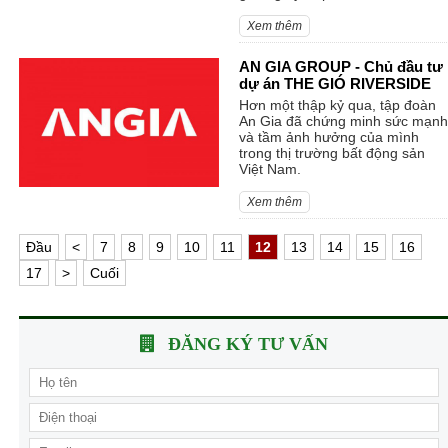
Xem thêm
AN GIA GROUP - Chủ đầu tư
dự án THE GIÓ RIVERSIDE
Hơn một thập kỷ qua, tập đoàn
An Gia đã chứng minh sức mạnh
và tầm ảnh hưởng của mình
trong thị trường bất động sản
Việt Nam.
Xem thêm
Ðầu
<
7
8
9
10
11
12
13
14
15
16
17
>
Cuối
ĐĂNG KÝ TƯ VẤN