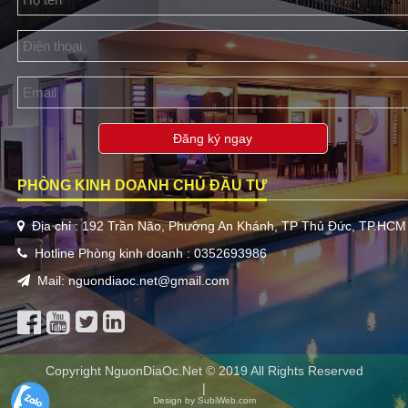
Đăng ký ngay
PHÒNG KINH DOANH CHỦ ĐẦU TƯ
Địa chỉ : 192 Trần Não, Phường An Khánh, TP Thủ Đức, TP.HCM
Hotline Phòng kinh doanh : 0352693986
Mail: nguondiaoc.net@gmail.com
Copyright NguonDiaOc.Net © 2019 All Rights Reserved
|
Design by SubiWeb.com