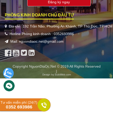
Đăng ký ngay
PHÒNG KINH DOANH CHỦ ĐẦU TƯ
Địa chỉ : 192 Trần Não, Phường An Khánh, TP Thủ Đức, TP.HCM
Hotline Phòng kinh doanh : 0352693986
Mail: nguondiaoc.net@gmail.com
Copyright NguonDiaOc.Net © 2019 All Rights Reserved
|
Design by SubiWeb.com
Tư vấn miễn phí (24/7)
0352 693986