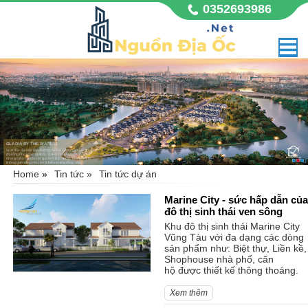
0352693986
GLADIA BY THE WATERS
Vị trí đắc địa mặt tiền đường Võ Chí Công sầm uất, thuộc
phường Phú Hữu, quận 9, Tp Hồ Chí Minh. Dự án nhà
Khang Điền Gladia với quy mô 11,8 hecta, không chỉ là
không gian sống mà còn là biểu tượng đẳng cấp,
Home
»
Tin tức »
Tin tức dự án
Marine City - sức hấp dẫn của
đô thị sinh thái ven sông
Khu đô thị sinh thái Marine City
Vũng Tàu với đa dạng các dòng
sản phẩm như: Biệt thự, Liền kề,
Shophouse nhà phố, căn
hộ được thiết kế thông thoáng.
Xem thêm