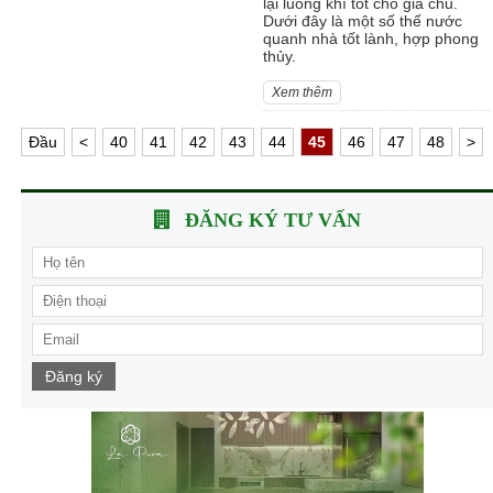
lại luồng khí tốt cho gia chủ.
Dưới đây là một số thế nước
quanh nhà tốt lành, hợp phong
thủy.
Xem thêm
Ðầu
<
40
41
42
43
44
45
46
47
48
>
ĐĂNG KÝ TƯ VẤN
Đăng ký