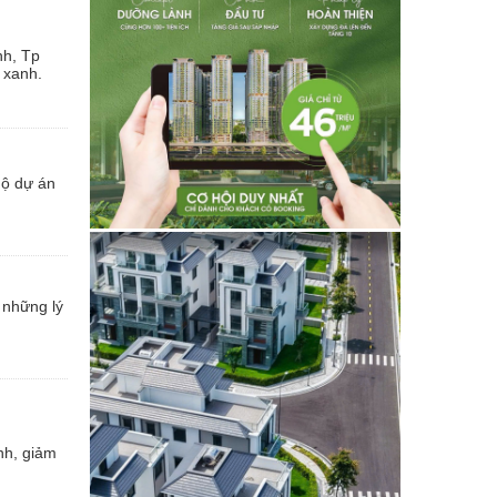
nh, Tp
 xanh.
hộ dự án
 những lý
nh, giảm