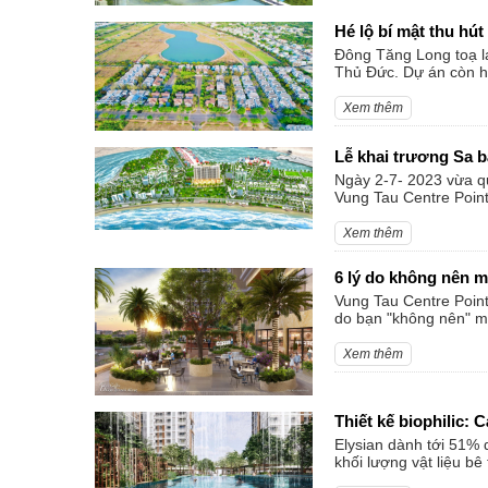
Hé lộ bí mật thu hú
Đông Tăng Long toạ l
Thủ Đức. Dự án còn hú
Xem thêm
Lễ khai trương Sa 
Ngày 2-7- 2023 vừa q
Vung Tau Centre Point
Xem thêm
6 lý do không nên m
Vung Tau Centre Point
do bạn "không nên" m
Xem thêm
Thiết kế biophilic:
Elysian dành tới 51% 
khối lượng vật liệu bê