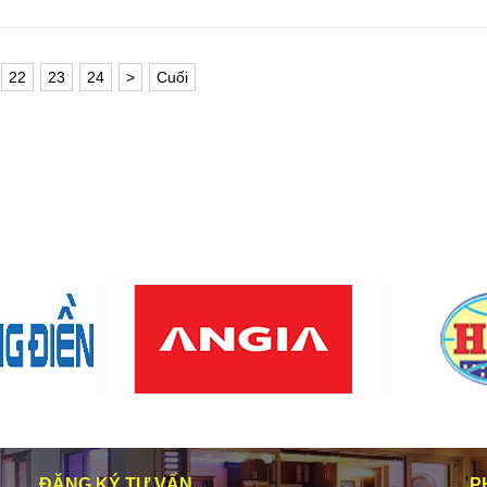
22
23
24
>
Cuối
ĐĂNG KÝ TƯ VẤN
P