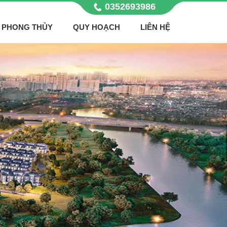
0352693986
PHONG THỦY
QUY HOẠCH
LIÊN HỆ