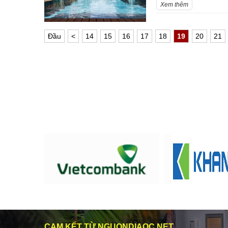
Xem thêm
Ðầu
<
14
15
16
17
18
19
20
21
CAM KẾT TỪ NGUONDIAOC.NET