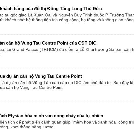
t khách hàng của đô thị Đông Tăng Long Thủ Đức
ạc tại góc giao Lã Xuân Oai và Nguyễn Duy Trinh thuộc P. Trường Thạ
t khách nhờ hệ thống tiện ích công cộng, hạ tầng và không gian sống
bàn căn hộ Vung Tau Centre Point của CĐT DIC
ua, tại Grand Palace (TP.HCM) đã diễn ra Lễ Khai trương Sa bàn căn 
.
ua dự án căn hộ Vung Tau Centre Point
 là dự án căn hộ Vũng Tàu cao cấp do DIC làm chủ đầu tư. Sau đây là
ua căn hộ Vung Tau Centre Point
 Cách Elysian hòa mình vào dòng chảy của tự nhiên
diện tích để phát triển cảnh quan giúp "mềm hóa và xanh hóa" công trì
 tông, khơi thông năng lượng.