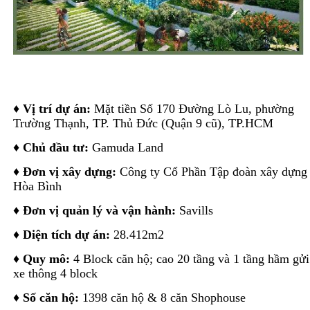
♦
Vị trí dự án:
Mặt tiền Số 170 Đường Lò Lu, phường
Trường Thạnh, TP. Thủ Đức (Quận 9 cũ), TP.HCM
♦
Chủ đầu tư:
Gamuda Land
♦
Đơn vị xây dựng:
Công ty Cổ Phần Tập đoàn xây dựng
Hòa Bình
♦
Đơn vị quản lý và vận hành:
Savills
♦
Diện tích dự án:
28.412m2
♦
Quy mô:
4 Block căn hộ; cao 20 tầng và 1 tầng hầm gửi
xe thông 4 block
♦ Số căn hộ:
1398 căn hộ & 8 căn Shophouse