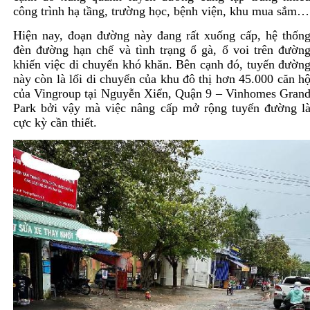
công trình hạ tầng, trường học, bệnh viện, khu mua sắm…
Hiện nay, đoạn đường này đang rất xuống cấp, hệ thốn
đèn đường hạn chế và tình trạng ổ gà, ổ voi trên đườn
khiến việc di chuyển khó khăn. Bên cạnh đó, tuyến đườn
này còn là lối di chuyển của khu đô thị hơn 45.000 căn h
của Vingroup tại Nguyễn Xiển, Quận 9 – Vinhomes Gran
Park bởi vậy mà việc nâng cấp mở rộng tuyến đường l
cực kỳ cần thiết.