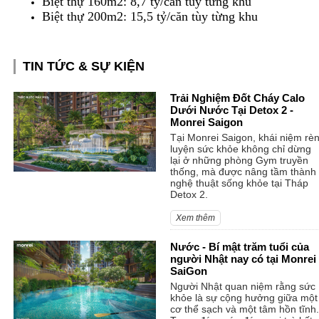
Biệt thự 160m2: 8,7 tỷ/căn tùy từng khu
Biệt thự 200m2: 15,5 tỷ/căn tùy từng khu
TIN TỨC & SỰ KIỆN
Trải Nghiệm Đốt Cháy Calo
Dưới Nước Tại Detox 2 -
Monrei Saigon
Tại Monrei Saigon, khái niệm rè
luyện sức khỏe không chỉ dừng
lại ở những phòng Gym truyền
thống, mà được nâng tầm thành
nghệ thuật sống khỏe tại Tháp
Detox 2.
Xem thêm
Nước - Bí mật trăm tuổi của
người Nhật nay có tại Monrei
SaiGon
Người Nhật quan niệm rằng sức
khỏe là sự cộng hưởng giữa một
cơ thể sạch và một tâm hồn tĩnh.