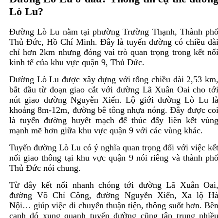
Lò Lu?
Đường Lò Lu nằm tại phường Trường Thạnh, Thành ph
Thủ Đức, Hồ Chí Minh. Đây là tuyến đường có chiều dà
chỉ hơn 2km nhưng đóng vai trò quan trọng trong kết nố
kinh tế của khu vực quận 9, Thủ Đức.
Đường Lò Lu được xây dựng với tổng chiều dài 2,53 km
bắt đầu từ đoạn giao cắt với đường Lã Xuân Oai cho tớ
nút giao đường Nguyễn Xiển. Lộ giới đường Lò Lu l
khoảng 8m-12m, đường bê tông nhựa nóng. Đây được co
là tuyến đường huyết mạch để thúc đẩy liên kết vùn
mạnh mẽ hơn giữa khu vực quận 9 với các vùng khác.
Tuyến đường Lò Lu có ý nghĩa quan trọng đối với việc kế
nối giao thông tại khu vực quận 9 nói riêng và thành ph
Thủ Đức nói chung.
Từ đây kết nối nhanh chóng tới đường Lã Xuân Oai
đường Võ Chí Công, đường Nguyễn Xiển, Xa lộ H
Nội… giúp việc di chuyển thuận tiện, thông suốt hơn. Bê
cạnh đó xung quanh tuyến đường cũng tập trung nhiề