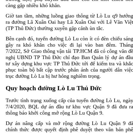
càng gặp nhiều khó khăn.
Giờ tan tầm, những luồng giao thông từ Lò Lu q9 hướn
ra đường Lã Xuân Oai hay Lã Xuân Oai với Lê Văn Việ
(TP Thủ Đức) thường xuyên gặp cảnh ùn tắc.
Bên cạnh đó, tuyến đường Lò Lu còn ít có đèn chiếu sán
gây ra khó khăn cho việc đi lại vào ban đêm. Thán
7/2022, Sở Giao thông vận tải TP.HCM đã có công văn đ
nghị UBND TP Thủ Đức chỉ đạo Ban Quản lý dự án đầ
tư xây dựng khu vực TP Thủ Đức tới để kiểm tra và khắ
phục toàn bộ bất cập trước phản ánh của người dân việ
trục đường Lò Lu bị hư hỏng nghiêm trọng.
Quy hoạch đường Lò Lu Thủ Đức
Trước tình trạng xuống cấp của tuyến đường Lò Lu, ngà
7/4/2020, BQL dự án đầu tư khu vực Quận 9 đã đưa r
thông báo khởi công mở rộng Lò Lu Quận 9.
Dự án nâng cấp và mở rộng đường Lò Lu Quận 9 đ
chính thức được quyết định phê duyệt theo văn bản ph