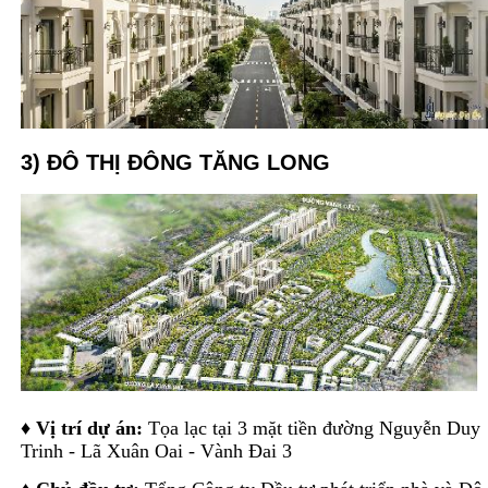
3) ĐÔ THỊ
ĐÔNG TĂNG LONG
♦
Vị trí dự án:
Tọa lạc tại 3 mặt tiền đường Nguyễn Duy
Trinh - Lã Xuân Oai - Vành Đai 3