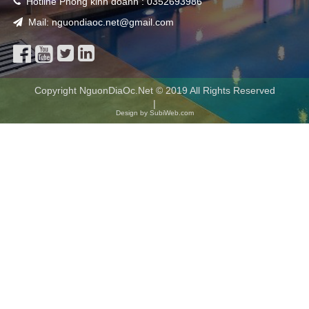
Hotline Phòng kinh doanh : 0352693986
Mail: nguondiaoc.net@gmail.com
Copyright NguonDiaOc.Net © 2019 All Rights Reserved
|
Design by SubiWeb.com