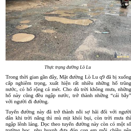
Thực trạng đường Lò Lu
Trong thời gian gần đây, Mặt đường Lò Lu q9 đã bị xuốn
cấp nghiêm trọng, xuất hiện rất nhiều những hố trũn
nước, có hố rộng cả mét. Cho dù trời không mưa, nhữn
hố này cũng đều ngập nước, trở thành những “cái bẫy
với người đi đường.
Tuyến đường này đã trở thành nỗi sợ hãi đối với ngườ
dân khi trời nắng thì mù mịt khói bụi, còn trời mưa th
ngập lênh láng. Dọc theo tuyến đường này còn có một s
trường học, phụ huynh đưa đón con em mỗi chiều nê