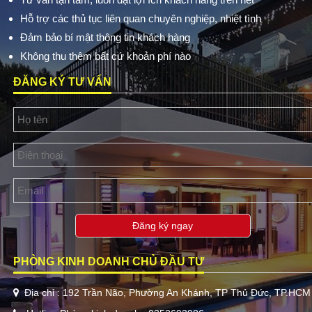
Hỗ trợ các thủ tục liên quan chuyên nghiệp, nhiệt tình
Đảm bảo bí mật thông tin khách hàng
Không thu thêm bất cứ khoản phí nào
ĐĂNG KÝ TƯ VẤN
Đăng ký ngay
PHÒNG KINH DOANH CHỦ ĐẦU TƯ
Địa chỉ : 192 Trần Não, Phường An Khánh, TP Thủ Đức, TP.HCM