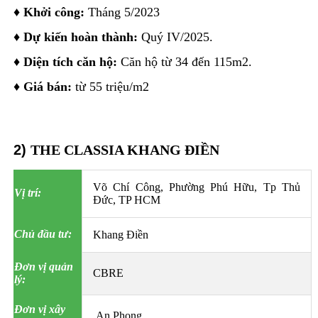
♦
Khởi công:
Tháng 5/2023
♦
Dự kiến hoàn thành:
Quý IV/2025.
♦
Diện tích căn hộ:
Căn hộ từ 34 đến 115m2.
♦
Giá bán:
từ 55 triệu/m2
2)
THE CLASSIA KHANG ĐIỀN
Võ Chí Công, Phường Phú Hữu, Tp Thủ
Vị trí:
Đức, TP HCM
Chủ đầu tư:
Khang Điền
Đơn vị quản
CBRE
lý:
Đơn vị xây
An Phong