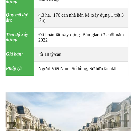
dựng:
Quy mô dự
4,3 ha.
176 căn nhà liên kế (xây dựng 1 trệt 3
án:
lầu)
Tiến độ xây
Đã hoàn tất xây dựng. Bàn giao từ cuối năm
dựng:
2022
Giá bán:
từ 18 tỷ/căn
Pháp lý:
Người Việt Nam: Sổ hồng, Sở hữu lâu dài.