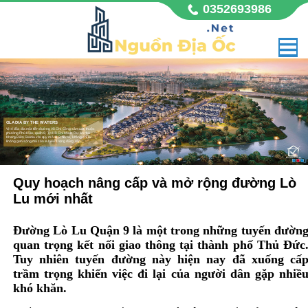
0352693986
GLADIA BY THE WATERS
Vị trí đắc địa mặt tiền đường Võ Chí Công sầm uất, thuộc
phường Phú Hữu, quận 9, Tp Hồ Chí Minh. Dự án nhà
Khang Điền Gladia với quy mô 11,8 hecta, không chỉ là
không gian sống mà còn là biểu tượng đẳng cấp,
Quy hoạch nâng cấp và mở rộng đường Lò
Lu mới nhất
Đường Lò Lu Quận 9 là một trong những tuyến đườn
quan trọng kết nối giao thông tại thành phố Thủ Đức
Tuy nhiên tuyến đường này hiện nay đã xuống cấ
trầm trọng khiến việc đi lại của người dân gặp nhiề
khó khăn.