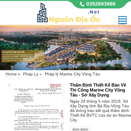
0352693986
GLADIA BY THE WATERS
Vị trí đắc địa mặt tiền đường Võ Chí Công sầm uất, thuộc
phường Phú Hữu, quận 9, Tp Hồ Chí Minh. Dự án nhà
Khang Điền Gladia với quy mô 11,8 hecta, không chỉ là
không gian sống mà còn là biểu tượng đẳng cấp,
Home
»
Pháp Lý »
Pháp lý Marine City Vũng Tàu
Thẩm Định Thiết Kế Bản Vẽ
Thi Công Marine City Vũng
Tàu - Sở Xây Dựng
Ngày 24 tháng 5 năm 2019, Sở
Xây Dựng tỉnh Bà Rịa Vũng Tàu
đã thông báo kết quả thẩm định
Thiết Kế BVTC của dự án Marin
City
Xem thêm