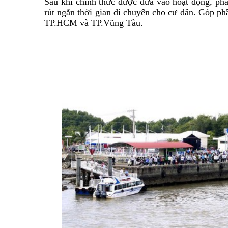
Sau khi chính thức được đưa vào hoạt động, 
rút ngắn thời gian di chuyển cho cư dân. Góp phầ
TP.HCM và TP.Vũng Tàu.