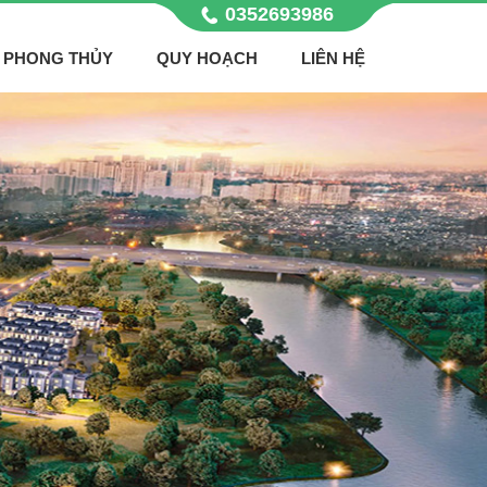
0352693986
PHONG THỦY
QUY HOẠCH
LIÊN HỆ