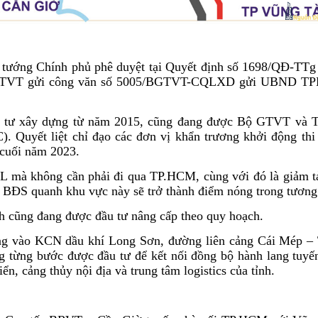
 tướng Chính phủ phê duyệt tại Quyết định số 1698/QĐ-TTg
ộ GTVT gửi công văn số 5005/BGTVT-CQLXD gửi UBND T
u tư xây dựng từ năm 2015, cũng đang được Bộ GTVT và 
. Quyết liệt chỉ đạo các đơn vị khẩn trương khởi động thi 
 cuối năm 2023.
 mà không cần phải đi qua TP.HCM, cùng với đó là giảm tả
 BĐS quanh khu vực này sẽ trở thành điểm nóng trong tương 
nh cũng đang được đầu tư nâng cấp theo quy hoạch.
ờng vào KCN dầu khí Long Sơn, đường liên cảng Cái Mép – 
từng bước được đầu tư để kết nối đồng bộ hành lang tuyến
ển, cảng thủy nội địa và trung tâm logistics của tỉnh.