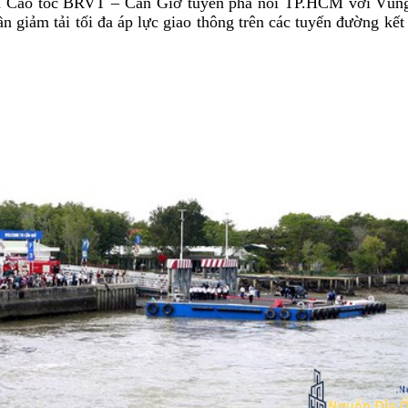
phà Cao tốc BRVT – Cần Giờ tuyến phà nối TP.HCM với Vũn
n giảm tải tối đa áp lực giao thông trên các tuyến đường kết