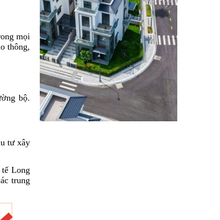
trong mọi
ao thông,
ường bộ.
u tư xây
 tế Long
ác trung