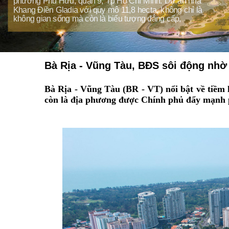
Bà Rịa - Vũng Tàu, BĐS sôi động nhờ 
Bà Rịa - Vũng Tàu (BR - VT) nổi bật về tiềm 
còn là địa phương được Chính phủ đẩy mạnh ph