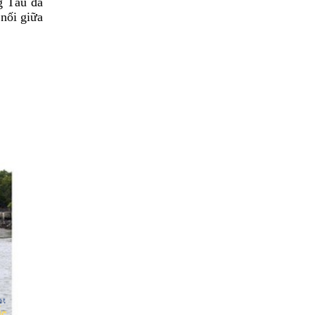
g Tàu đã
 nối giữa