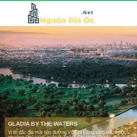
GLADIA BY THE WATERS
Vị trí đắc địa mặt tiền đường Võ Chí Công sầm uất, thuộc
phường Phú Hữu, quận 9, Tp Hồ Chí Minh. Dự án nhà
Khang Điền Gladia với quy mô 11,8 hecta, không chỉ là
không gian sống mà còn là biểu tượng đẳng cấp,