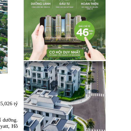
 5,026 tỷ
ỉ dưỡng.
yatt, Hồ