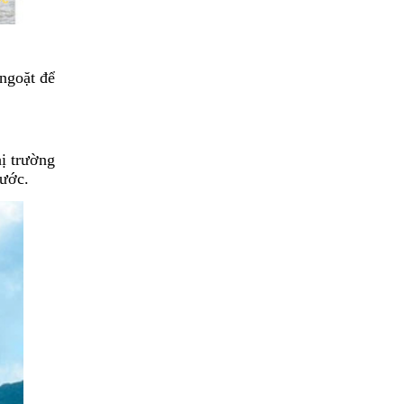
ngoặt để
hị trường
nước.