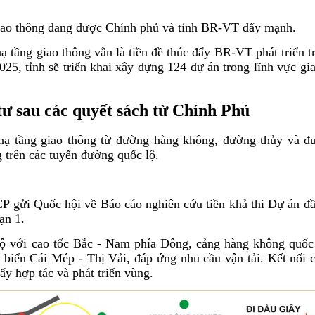
 giao thông đang được Chính phủ và tỉnh BR-VT đẩy mạnh.
ạ tầng giao thông vẫn là tiền đề thúc đẩy BR-VT phát triển 
25, tỉnh sẽ triển khai xây dựng 124 dự án trong lĩnh vực gi
ư sau các quyết sách từ Chính Phủ
hạ tầng giao thông từ đường hàng không, đường thủy và đ
g trên các tuyến đường quốc lộ.
P gửi Quốc hội về Báo cáo nghiên cứu tiền khả thi Dự án đầ
ạn 1.
bộ với cao tốc Bắc - Nam phía Đông, cảng hàng không quốc
 biển Cái Mép - Thị Vải, đáp ứng nhu cầu vận tải. Kết nối c
ẩy hợp tác và phát triển vùng.