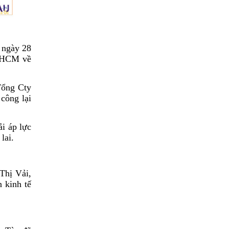
 ngày 28
PHCM về
Tổng Cty
công lại
i áp lực
lai.
Thị Vải,
 kinh tế