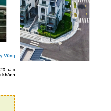
ty Vũng
n 20 năm
u khách