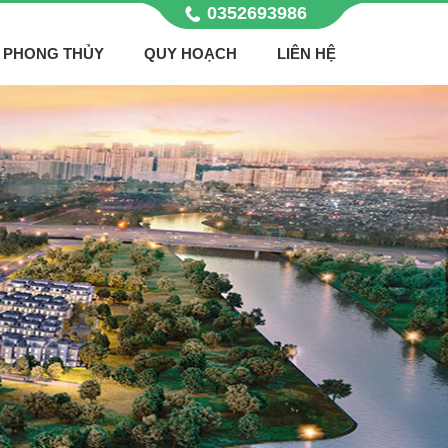
0352693986
PHONG THỦY
QUY HOẠCH
LIÊN HỆ