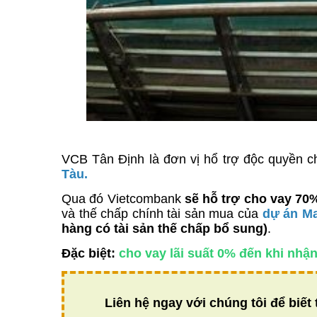
VCB Tân Định là đơn vị hổ trợ độc quyền 
Tàu.
Qua đó Vietcombank
sẽ hỗ trợ cho vay 70
và thế chấp chính tài sản mua của
dự án Ma
hàng có tài sản thế chấp bổ sung)
.
Đặc biệt:
cho vay lãi suất 0% đến khi nhận
Liên hệ ngay với chúng tôi để biết