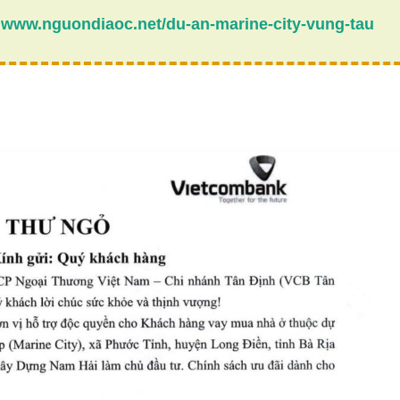
:
w
ww.nguondiaoc.net
/du-an-marine-city-vung-tau