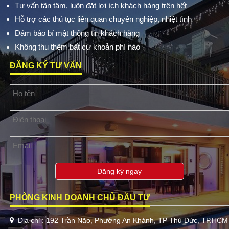
Tư vấn tận tâm, luôn đặt lợi ích khách hàng trên hết
Hỗ trợ các thủ tục liên quan chuyên nghiệp, nhiệt tình
Đảm bảo bí mật thông tin khách hàng
Không thu thêm bất cứ khoản phí nào
ĐĂNG KÝ TƯ VẤN
Đăng ký ngay
PHÒNG KINH DOANH CHỦ ĐẦU TƯ
Địa chỉ : 192 Trần Não, Phường An Khánh, TP Thủ Đức, TP.HCM