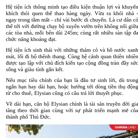
Hệ tiện ích thông minh tạo điều kiện thuận lợi và khuyế
khích thói quen thể thao hàng ngày. Vừa ra khỏi nhà 
ngay trong tầm mắt - chỉ vài bước di chuyển. Là cư dân c
thể tới với đường chạy bộ xuyên vườn trên không nối giữ
các tòa nhà, mỗi bên dài 245m; cùng rất nhiều sàn tập đ
chức năng khoáng đạt.
Hệ tiện ích sinh thái với những thảm cỏ và hồ nước xan
mát, lối đi bộ thênh thang. Cùng hệ cảnh quan thiên nhiê
được tạo lập với chủ đích kiến tạo cộng đồng tràn đầy sứ
sống và giàu tính gắn kết.
Nếu mục tiêu chính của bạn là đầu tư sinh lời, dù tron
ngắn hạn hay dài hạn, hoặc hướng tới dòng tiền thụ độn
từ cho thuê, Elysian cũng có câu trả lời thuyết phục.
Về dài hạn, căn hộ Elysian chính là tài sản truyền đời gi
tăng theo thời gian cùng với sự phát triển mạnh mẽ củ
thành phố Thủ Đức.