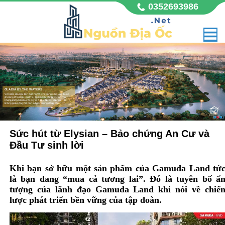
0352693986
GLADIA BY THE WATERS
Vị trí đắc địa mặt tiền đường Võ Chí Công sầm uất, thuộc
phường Phú Hữu, quận 9, Tp Hồ Chí Minh. Dự án nhà
Khang Điền Gladia với quy mô 11,8 hecta, không chỉ là
không gian sống mà còn là biểu tượng đẳng cấp,
Sức hút từ Elysian – Bảo chứng An Cư và
Đầu Tư sinh lời
Khi bạn sở hữu một sản phẩm của
Gamuda Land
tứ
là bạn đang “mua cả tương lai”. Đó là tuyên bố ấ
tượng của lãnh đạo Gamuda Land khi nói về chiế
lược phát triển bền vững của tập đoàn.