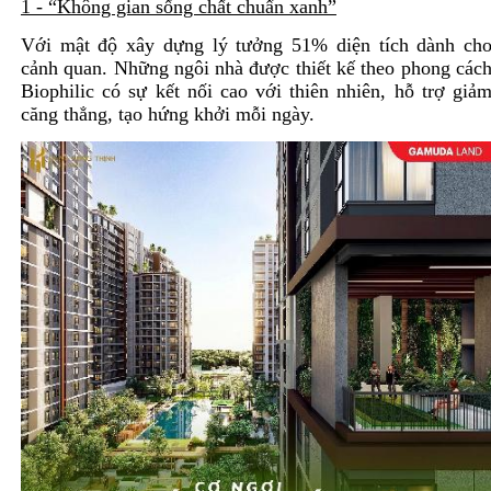
1 - “Không gian sống chất chuẩn xanh”
Với mật độ xây dựng lý tưởng 51% diện tích dành ch
cảnh quan. Những ngôi nhà được thiết kế theo phong các
Biophilic có sự kết nối cao với thiên nhiên, hỗ trợ giả
căng thẳng, tạo hứng khởi mỗi ngày.