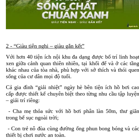
2 - “Giàu tiện nghi – giàu gắn kết”
Với hơn 40 tiện ích nội khu đa dạng được bố trí linh hoạ
xen giữa cảnh quan thiên nhiên, tại khối đế và ở các tần
khác nhau của tòa nhà, phù hợp với sở thích và thói que
sống của cư dân mọi độ tuổi.
Cả gia đình “giải nhiệt” ngày hè bên tiện ích hồ bơi ca
cấp được thiết kế chuyên biệt theo từng nhu cầu tập luyệ
– giải trí riêng:
- Cha mẹ thỏa sức với hồ bơi phân làn 50m, thư giã
trong bể sục ngoài trời;
- Con trẻ nô đùa cùng đường ống phun bong bóng và cá
thiết bị chơi nước an toàn.