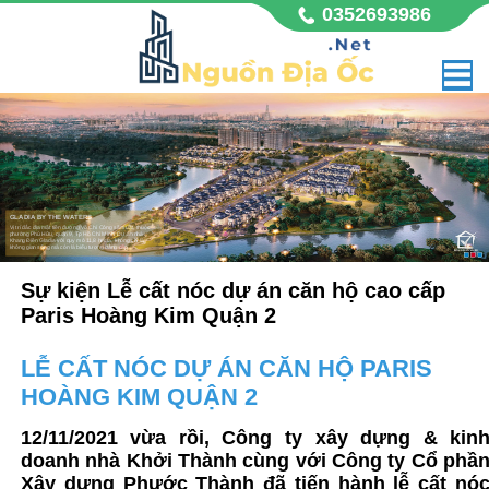
0352693986
GLADIA BY THE WATERS
Vị trí đắc địa mặt tiền đường Võ Chí Công sầm uất, thuộc
phường Phú Hữu, quận 9, Tp Hồ Chí Minh. Dự án nhà
Khang Điền Gladia với quy mô 11,8 hecta, không chỉ là
không gian sống mà còn là biểu tượng đẳng cấp,
Sự kiện Lễ cất nóc dự án căn hộ cao cấp
Paris Hoàng Kim Quận 2
LỄ CẤT NÓC DỰ ÁN CĂN HỘ PARIS
HOÀNG KIM QUẬN 2
12/11/2021 vừa rồi, Công ty xây dựng & kin
doanh nhà Khởi Thành cùng với Công ty Cổ phầ
Xây dựng Phước Thành đã tiến hành lễ cất nó