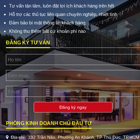
Tư vấn tận tâm, luôn đặt lợi ích khách hàng trên hết
Hỗ trợ các thủ tục liên quan chuyên nghiệp, nhiệt tình
Đảm bảo bí mật thông tin khách hàng
Không thu thêm bất cứ khoản phí nào
ĐĂNG KÝ TƯ VẤN
Đăng ký ngay
PHÒNG KINH DOANH CHỦ ĐẦU TƯ
Địa chỉ : 192 Trần Não, Phường An Khánh, TP Thủ Đức, TP.HCM