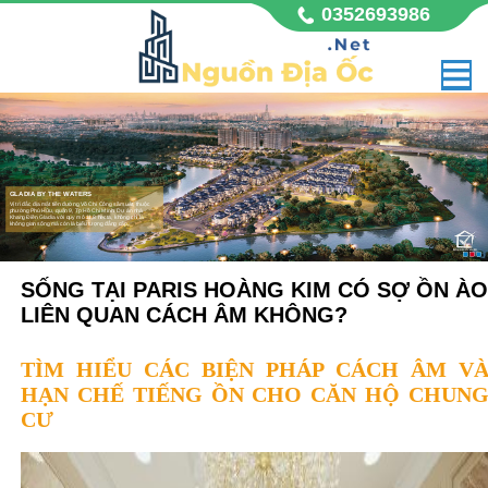
0352693986
GLADIA BY THE WATERS
Vị trí đắc địa mặt tiền đường Võ Chí Công sầm uất, thuộc
phường Phú Hữu, quận 9, Tp Hồ Chí Minh. Dự án nhà
Khang Điền Gladia với quy mô 11,8 hecta, không chỉ là
không gian sống mà còn là biểu tượng đẳng cấp,
SỐNG TẠI PARIS HOÀNG KIM CÓ SỢ ỒN ÀO
LIÊN QUAN CÁCH ÂM KHÔNG?
TÌM HIỂU CÁC BIỆN PHÁP CÁCH ÂM V
HẠN CHẾ TIẾNG ỒN CHO CĂN HỘ CHUN
CƯ