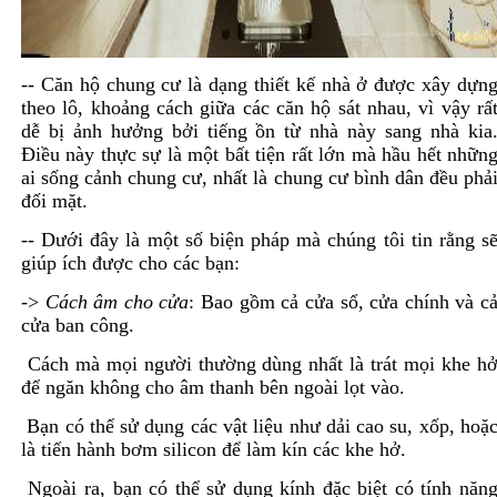
-- Căn hộ chung cư là dạng thiết kế nhà ở được xây dựn
theo lô, khoảng cách giữa các căn hộ sát nhau, vì vậy rấ
dễ bị ảnh hưởng bởi tiếng ồn từ nhà này sang nhà kia
Điều này thực sự là một bất tiện rất lớn mà hầu hết nhữn
ai sống cảnh chung cư, nhất là chung cư bình dân đều phả
đối mặt.
-- Dưới đây là một số biện pháp mà chúng tôi tin rằng s
giúp ích được cho các bạn:
->
Cách âm cho cửa
: Bao gồm cả cửa sổ, cửa chính và c
cửa ban công.
Cách mà mọi người thường dùng nhất là trát mọi khe h
để ngăn không cho âm thanh bên ngoài lọt vào.
Bạn có thể sử dụng các vật liệu như dải cao su, xốp, hoặ
là tiến hành bơm silicon để làm kín các khe hở.
Ngoài ra, bạn có thể sử dụng kính đặc biệt có tính năn