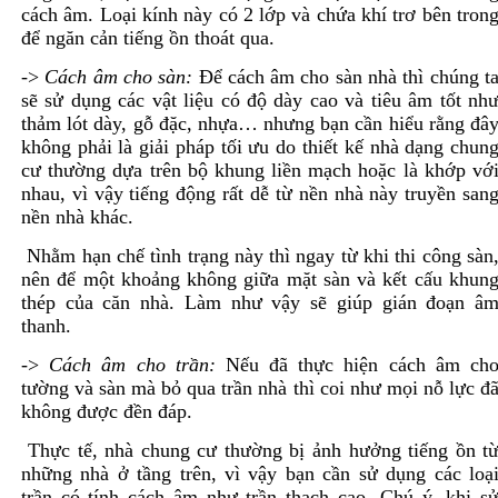
cách âm. Loại kính này có 2 lớp và chứa khí trơ bên tron
để ngăn cản tiếng ồn thoát qua.
->
Cách âm cho sàn:
Để cách âm cho sàn nhà thì chúng t
sẽ sử dụng các vật liệu có độ dày cao và tiêu âm tốt nh
thảm lót dày, gỗ đặc, nhựa… nhưng bạn cần hiểu rằng đâ
không phải là giải pháp tối ưu do thiết kế nhà dạng chun
cư thường dựa trên bộ khung liền mạch hoặc là khớp vớ
nhau, vì vậy tiếng động rất dễ từ nền nhà này truyền san
nền nhà khác.
Nhằm hạn chế tình trạng này thì ngay từ khi thi công sàn
nên để một khoảng không giữa mặt sàn và kết cấu khun
thép của căn nhà. Làm như vậy sẽ giúp gián đoạn â
thanh.
->
Cách âm cho trần:
Nếu đã thực hiện cách âm ch
tường và sàn mà bỏ qua trần nhà thì coi như mọi nỗ lực đ
không được đền đáp.
Thực tế, nhà chung cư thường bị ảnh hưởng tiếng ồn t
những nhà ở tầng trên, vì vậy bạn cần sử dụng các loạ
trần có tính cách âm như trần thạch cao. Chú ý, khi s