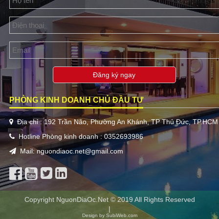
Đăng ký ngay
PHÒNG KINH DOANH CHỦ ĐẦU TƯ
Địa chỉ : 192 Trần Não, Phường An Khánh, TP Thủ Đức, TP.HCM
Hotline Phòng kinh doanh : 0352693986
Mail: nguondiaoc.net@gmail.com
Copyright NguonDiaOc.Net © 2019 All Rights Reserved
|
Design by SubiWeb.com