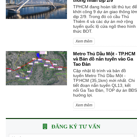
thông nhân dịp 2/9
TPHCM đang hoàn tất thủ tục để
khởi công 9 dự án giao thông lớ
dịp 2/9. Trong đó có cầu Thủ
Thiêm 4 và các dự án mở rộng
tuyến quốc lộ cửa ngõ theo hình
thức BOT.
Xem thêm
Metro Thủ Dầu Một - TP.HCM
và Bản đồ nắn tuyến vào Ga
Tao Đàn
Cập nhật lộ trình và bản đồ
tuyến Metro Thủ Dầu Một -
TP.HCM (35,1km) mới nhất. Chi
tiết đoạn nắn tuyến QL13, kết
nối Ga Tao Đàn, TOP dự án BĐS
hưởng lợi.
Xem thêm
ĐĂNG KÝ TƯ VẤN