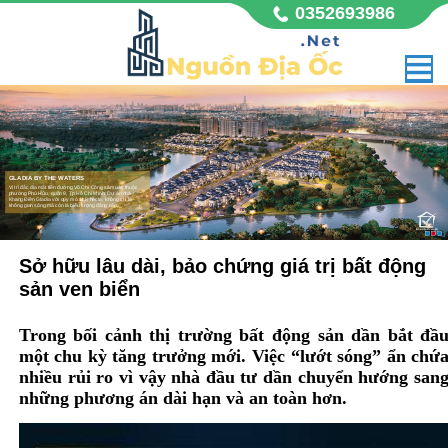
0352693986
GLADIA BY THE WATERS
Vị trí đắc địa mặt tiền đường Võ Chí Công sầm uất, thuộc
phường Phú Hữu, quận 9, Tp Hồ Chí Minh. Dự án nhà
Khang Điền Gladia với quy mô 11,8 hecta, không chỉ là
không gian sống mà còn là biểu tượng đẳng cấp,
Sở hữu lâu dài, bảo chứng giá trị bất động
sản ven biển
Trong bối cảnh thị trường bất động sản dần bắt đầ
một chu kỳ tăng trưởng mới. Việc “lướt sóng” ẩn chứ
nhiều rủi ro vì vậy nhà đầu tư dần chuyển hướng san
những phương án dài hạn và an toàn hơn.