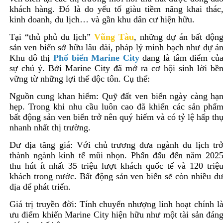
khách hàng. Đó là do yếu tố giàu tiềm năng khai thác
kinh doanh, du lịch… và gần khu dân cư hiện hữu.
Tại “thủ phủ du lịch”
Vũng Tàu
, những dự án bất độn
sản ven biển sở hữu lâu dài, pháp lý minh bạch như dự á
Khu đô thị
Phố biển Marine City
đang là tâm điểm củ
sự chú ý. Bởi Marine City đã mở ra cơ hội sinh lời bề
vững từ những lợi thế độc tôn. Cụ thể:
Nguồn cung khan hiếm: Quỹ đất ven biển ngày càng hạ
hẹp. Trong khi nhu cầu luôn cao đã khiến các sản phẩ
bất động sản ven biển trở nên quý hiếm và có tỷ lệ hấp th
nhanh nhất thị trường.
Dư địa tăng giá: Với chủ trương đưa ngành du lịch tr
thành ngành kinh tế mũi nhọn. Phấn đấu đến năm 202
thu hút ít nhất 35 triệu lượt khách quốc tế và 120 triệ
khách trong nước. Bất động sản ven biển sẽ còn nhiều d
địa để phát triển.
Giá trị truyền đời: Tính chuyển nhượng linh hoạt chính l
ưu điểm khiến Marine City hiện hữu như một tài sản đán