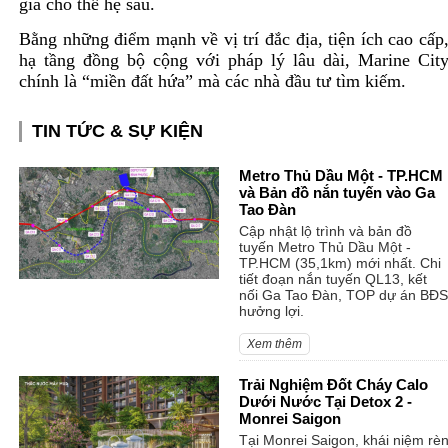
giá cho thế hệ sau.
Bằng những điểm mạnh về vị trí đắc địa, tiện ích cao cấp
hạ tầng đồng bộ cộng với pháp lý lâu dài, Marine Cit
chính là “miền đất hứa” mà các nhà đầu tư tìm kiếm.
TIN TỨC & SỰ KIỆN
Metro Thủ Dầu Một - TP.HCM
và Bản đồ nắn tuyến vào Ga
Tao Đàn
Cập nhật lộ trình và bản đồ
tuyến Metro Thủ Dầu Một -
TP.HCM (35,1km) mới nhất. Chi
tiết đoạn nắn tuyến QL13, kết
nối Ga Tao Đàn, TOP dự án BĐS
hưởng lợi.
Xem thêm
Trải Nghiệm Đốt Cháy Calo
Dưới Nước Tại Detox 2 -
Monrei Saigon
Tại Monrei Saigon, khái niệm rè