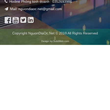
Hotline Phòng kinh doanh : 0352693986
Mail: nguondiaoc.net@gmail.com
Copyright NguonDiaOc.Net © 2019 All Rights Reserved
|
Design by SubiWeb.com