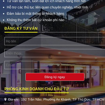
Tư vấn tận tâm, luôn đặt lợi ích khách hàng trên hết
Hỗ trợ các thủ tục liên quan chuyên nghiệp, nhiệt tình
Đảm bảo bí mật thông tin khách hàng
Không thu thêm bất cứ khoản phí nào
ĐĂNG KÝ TƯ VẤN
Đăng ký ngay
PHÒNG KINH DOANH CHỦ ĐẦU TƯ
Địa chỉ : 192 Trần Não, Phường An Khánh, TP Thủ Đức, TP.HCM