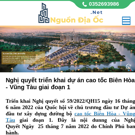
0352693986
GLADIA BY THE WATERS
Vị trí đắc địa mặt tiền đường Võ Chí Công sầm uất, thuộc
phường Phú Hữu, quận 9, Tp Hồ Chí Minh. Dự án nhà
Khang Điền Gladia với quy mô 11,8 hecta, không chỉ là
không gian sống mà còn là biểu tượng đẳng cấp,
Nghị quyết triển khai dự án cao tốc Biên Hòa
- Vũng Tàu giai đoạn 1
Triển khai Nghị quyết số 59/2022/QH15 ngày 16 thán
6 năm 2022 của Quốc hội về chủ trương đầu tư Dự á
đầu tư xây dựng đường bộ
cao tốc Biên Hòa - Vũn
Tàu
giai đoạn 1. Đây là nội dunng của Ngh
Quyết
Ngày 25 tháng 7 năm 2022 do Chính Phủ ba
hành.