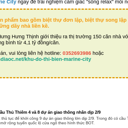
ne City
ngay để trải nghiệm cảm giác "sống relax" mỗi n
n phẩm bao gồm biệt thự đơn lập, biệt thự song lập
ững dãy nhà liền kề.
ng Hưng Thịnh giới thiệu ra thị trường 150 căn nhà vớ
ng bình từ 4,1 tỷ đồng/căn.
án, vui lòng liên hệ hotline:
0352693986
hoặc
iaoc.net/khu-do-thi-bien-marine-city
u Thủ Thiêm 4 và 8 dự án giao thông nhân dịp 2/9
hủ tục để khởi công 9 dự án giao thông lớn dịp 2/9. Trong đó có cầu
 mở rộng tuyến quốc lộ cửa ngõ theo hình thức BOT.