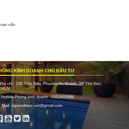
 đoạn nắn
HÒNG KINH DOANH CHỦ ĐẦU TƯ
Địa chỉ : 192 Trần Não, Phường An Khánh, TP Thủ Đức,
P.HCM
Hotline Phòng kinh doanh : 0352693986
Mail: nguondiaoc.net@gmail.com