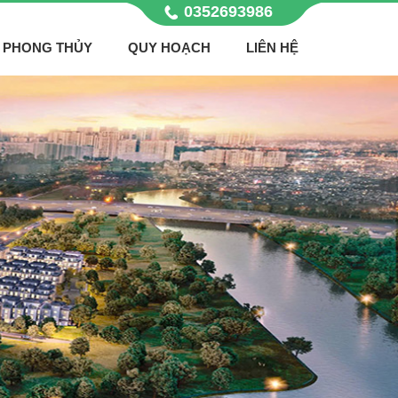
0352693986
PHONG THỦY
QUY HOẠCH
LIÊN HỆ