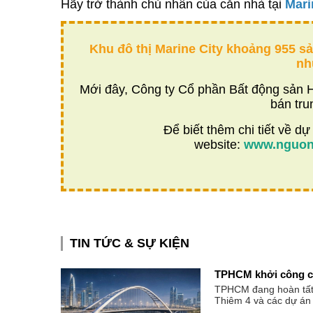
Hãy trở thành chủ nhân của căn nhà tại
Mari
Khu đô thị Marine City khoảng 955 sả
nh
Mới đây, Công ty Cổ phần Bất động sản Hư
bán tru
Để biết thêm chi tiết về dự 
website:
www.nguond
TIN TỨC & SỰ KIỆN
TPHCM khởi công cầ
TPHCM đang hoàn tất t
Thiêm 4 và các dự án