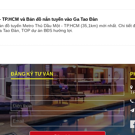
- TP.HCM và Bản đồ nắn tuyến vào Ga Tao Đàn
bản đồ tuyến Metro Thủ Dầu Một - TP.HCM (35,1km) mới nhất. Chi tiết
Ga Tao Đàn, TOP dự án BĐS hưởng lợi.
ĐĂNG KÝ TƯ VẤN
P
T