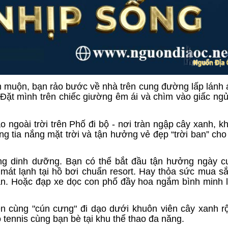
m muộn, bạn rảo bước về nhà trên cung đường lấp lánh
Đặt mình trên chiếc giường êm ái và chìm vào giấc ng
ngoài trời trên Phố đi bộ - nơi tràn ngập cây xanh, k
g tia nắng mặt trời và tận hưởng vẻ đẹp “trời ban” ch
ng dinh dưỡng. Bạn có thể bắt đầu tận hưởng ngày cu
 mát lạnh tại hồ bơi chuẩn resort. Hay thỏa sức mua 
ân. Hoặc đạp xe dọc con phố đầy hoa ngắm bình minh 
ên cùng "cún cưng" đi dạo dưới khuôn viên cây xanh r
 tennis cùng bạn bè tại khu thể thao đa năng.