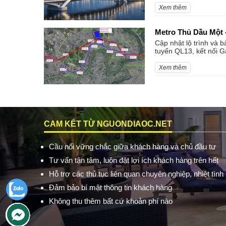
Xem thêm
Metro Thủ Dầu Một 
Cập nhật lộ trình và 
tuyến QL13, kết nối 
Xem thêm
CAM KẾT TỪ NGUONDIAOC.NET
Cầu nối vững chắc giữa khách hàng và chủ đầu tư
Tư vấn tận tâm, luôn đặt lợi ích khách hàng trên hết
Hỗ trợ các thủ tục liên quan chuyên nghiệp, nhiệt tình
Đảm bảo bí mật thông tin khách hàng
Không thu thêm bất cứ khoản phí nào