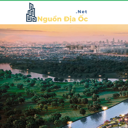
GLADIA BY THE WATERS
Vị trí đắc địa mặt tiền đường Võ Chí Công sầm uất, thuộc
phường Phú Hữu, quận 9, Tp Hồ Chí Minh. Dự án nhà
Khang Điền Gladia với quy mô 11,8 hecta, không chỉ là
không gian sống mà còn là biểu tượng đẳng cấp,