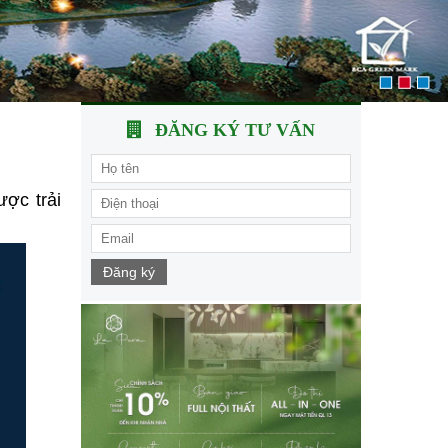
ĐĂNG KÝ TƯ VẤN
ợc trải
Đăng ký