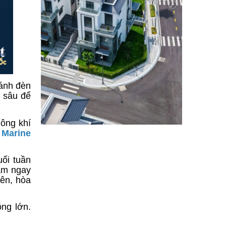
 ánh đèn
ủ sâu để
hông khí
o
Marine
ối tuần
sắm ngay
lên, hòa
ộng lớn.