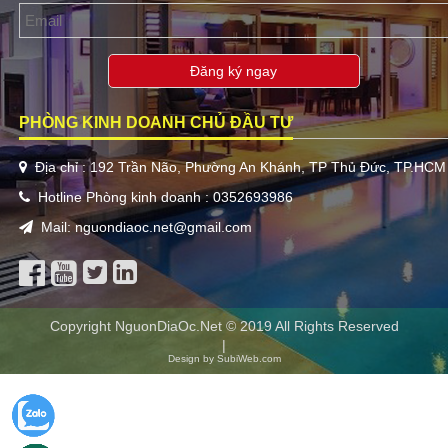
Đăng ký ngay
PHÒNG KINH DOANH CHỦ ĐẦU TƯ
Địa chỉ : 192 Trần Não, Phường An Khánh, TP Thủ Đức, TP.HCM
Hotline Phòng kinh doanh : 0352693986
Mail: nguondiaoc.net@gmail.com
Copyright NguonDiaOc.Net © 2019 All Rights Reserved
|
Design by SubiWeb.com