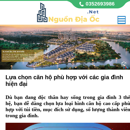
0352693986
GLADIA BY THE WATERS
Vị trí đắc địa mặt tiền đường Võ Chí Công sầm uất, thuộc
phường Phú Hữu, quận 9, Tp Hồ Chí Minh. Dự án nhà
Khang Điền Gladia với quy mô 11,8 hecta, không chỉ là
không gian sống mà còn là biểu tượng đẳng cấp,
Lựa chọn căn hộ phù hợp với các gia đình
hiện đại
Dù bạn đang độc thân hay sống trong gia đình 3 th
hệ, bạn dễ dàng chọn lựa loại hình căn hộ cao cấp ph
hợp với túi tiền, mục đích sử dụng, số lượng thành viê
trong gia đình.