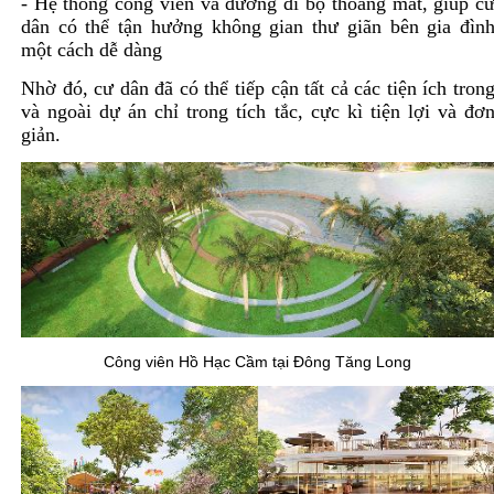
- Hệ thống công viên và đường đi bộ thoáng mát, giúp c
dân có thể tận hưởng không gian thư giãn bên gia đìn
một cách dễ dàng
Nhờ đó, cư dân đã có thể tiếp cận tất cả các tiện ích tron
và ngoài dự án chỉ trong tích tắc, cực kì tiện lợi và đơ
giản.
Công viên Hồ Hạc Cầm tại Đông Tăng Long