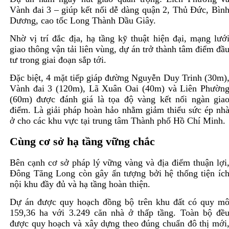
Vành đai 3 – giúp kết nối dễ dàng quận 2, Thủ Đức, Bìn
Dương, cao tốc Long Thành Dầu Giây.
Nhờ vị trí đắc địa, hạ tầng kỹ thuật hiện đại, mạng lướ
giao thông vận tải liên vùng, dự án trở thành tâm điểm đầ
tư trong giai đoạn sắp tới.
Đặc biệt, 4 mặt tiếp giáp đường Nguyễn Duy Trinh (30m)
Vành đai 3 (120m), Lã Xuân Oai (40m) và Liên Phườn
(60m) được đánh giá là tọa độ vàng kết nối ngàn gia
điểm. Là giải pháp hoàn hảo nhằm giảm thiểu sức ép nh
ở cho các khu vực tại trung tâm Thành phố Hồ Chí Minh.
Cùng cơ sở hạ tầng vững chắc
Bên cạnh cơ sở pháp lý vững vàng và địa điểm thuận lợi
Đông Tăng Long còn gây ấn tượng bởi hệ thống tiện íc
nội khu đầy đủ và hạ tầng hoàn thiện.
Dự án được quy hoạch đồng bộ trên khu đất có quy m
159,36 ha với 3.249 căn nhà ở thấp tầng. Toàn bộ đề
được quy hoạch và xây dựng theo đúng chuẩn đô thị mới