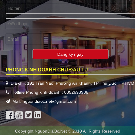
Đăng ký ngay
PHÒNG KINH DOANH CHỦ ĐẦU TƯ
Địa chỉ : 192 Trần Não, Phường An Khánh, TP Thủ Đức, TP.HCM
Hotline Phòng kinh doanh : 0352693986
Mail: nguondiaoc.net@gmail.com
Copyright NguonDiaOc.Net © 2019 All Rights Reserved