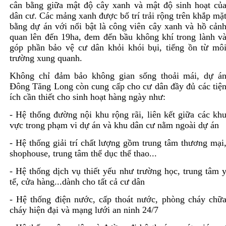
cân bằng giữa mật độ cây xanh và mật độ sinh hoạt củ
dân cư. Các mảng xanh được bố trí trải rộng trên khắp mặ
bằng dự án với nổi bật là công viên cây xanh và hồ cản
quan lên đến 19ha, đem đến bầu không khí trong lành v
góp phần bảo vệ cư dân khỏi khói bụi, tiếng ồn từ mô
trường xung quanh.
Không chỉ đảm bảo không gian sống thoải mái, dự á
Đông Tăng Long còn cung cấp cho cư dân đầy đủ các tiệ
ích cần thiết cho sinh hoạt hàng ngày như:
- Hệ thống đường nội khu rộng rãi, liên kết giữa các kh
vực trong phạm vi dự án và khu dân cư nằm ngoài dự án
- Hệ thống giải trí chất lượng gồm trung tâm thương mại
shophouse, trung tâm thể dục thể thao...
- Hệ thống dịch vụ thiết yếu như trường học, trung tâm 
tế, cửa hàng...dành cho tất cả cư dân
- Hệ thống điện nước, cấp thoát nước, phòng cháy chữ
cháy hiện đại và mạng lưới an ninh 24/7