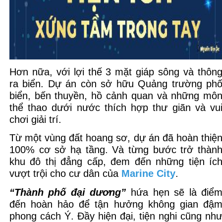
Hơn nữa, với lợi thế 3 mặt giáp sông và thôn
ra biển. Dự án còn sở hữu Quảng trường ph
biển, bến thuyền, hồ cảnh quan và những mô
thể thao dưới nước thích hợp thư giãn và vu
chơi giải trí.
Từ một vùng đất hoang sơ, dự án đã hoàn thiệ
100% cơ sở hạ tầng. Và từng bước trở thàn
khu đô thị đẳng cấp, đem đến những tiện íc
vượt trội cho cư dân của
Marine City
.
“Thành phố đại dương”
hứa hẹn sẽ là điể
đến hoàn hảo để tận hưởng không gian đậ
phong cách Ý. Đầy hiện đại, tiện nghi cũng nh