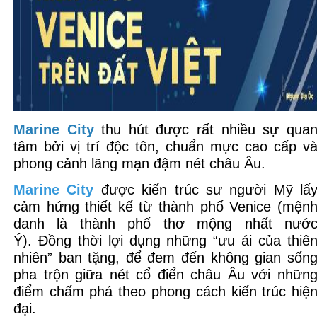
Marine City
thu hút được rất nhiều sự qua
tâm bởi vị trí độc tôn, chuẩn mực cao cấp v
phong cảnh lãng mạn đậm nét châu Âu.
Marine City
được kiến trúc sư người Mỹ lấ
cảm hứng thiết kế từ thành phố Venice (mện
danh là thành phố thơ mộng nhất nướ
Ý). Đồng thời lợi dụng những “ưu ái của thiê
nhiên” ban tặng, để đem đến không gian sốn
pha trộn giữa nét cổ điển châu Âu với nhữn
điểm chấm phá theo phong cách kiến trúc hiệ
đại.