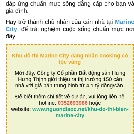
đáp ứng chuẩn mực sống đẳng cấp cho bạn v
gia đình.
Hãy trở thành chủ nhân của căn nhà tại
Marin
City
, để trải nghiệm cuộc sống chuẩn mực nơ
đây.
Khu đô thị Marine City đang nhận booking có
lộc vàng
Mới đây, Công ty Cổ phần Bất động sản Hưng
Hưng Thịnh giới thiệu ra thị trường 150 căn
nhà với giá bán trung bình từ 4,1 tỷ đồng/căn.
Để biết thêm chi tiết về dự án, vui lòng liên hệ
hotline:
0352693986
hoặc
website:
www.nguondiaoc.net/khu-do-thi-bien-
marine-city