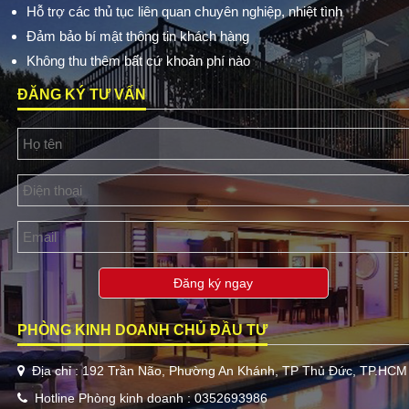
Hỗ trợ các thủ tục liên quan chuyên nghiệp, nhiệt tình
Đảm bảo bí mật thông tin khách hàng
Không thu thêm bất cứ khoản phí nào
ĐĂNG KÝ TƯ VẤN
Đăng ký ngay
PHÒNG KINH DOANH CHỦ ĐẦU TƯ
Địa chỉ : 192 Trần Não, Phường An Khánh, TP Thủ Đức, TP.HCM
Hotline Phòng kinh doanh : 0352693986