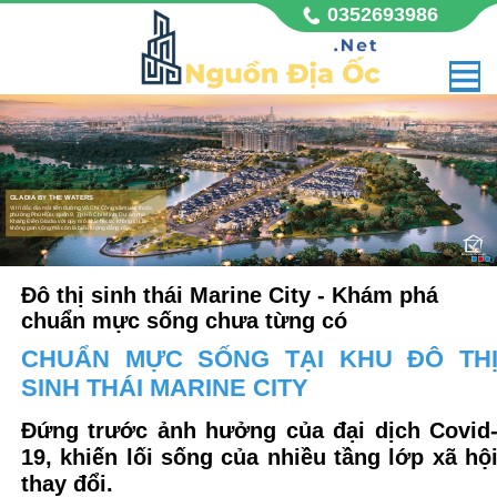
0352693986
GLADIA BY THE WATERS
Vị trí đắc địa mặt tiền đường Võ Chí Công sầm uất, thuộc
phường Phú Hữu, quận 9, Tp Hồ Chí Minh. Dự án nhà
Khang Điền Gladia với quy mô 11,8 hecta, không chỉ là
không gian sống mà còn là biểu tượng đẳng cấp,
Đô thị sinh thái Marine City - Khám phá
chuẩn mực sống chưa từng có
CHUẨN MỰC SỐNG TẠI KHU ĐÔ TH
SINH THÁI MARINE CITY
Đứng trước ảnh hưởng của đại dịch Covid
19, khiến lối sống của nhiều tầng lớp xã hộ
thay đổi.