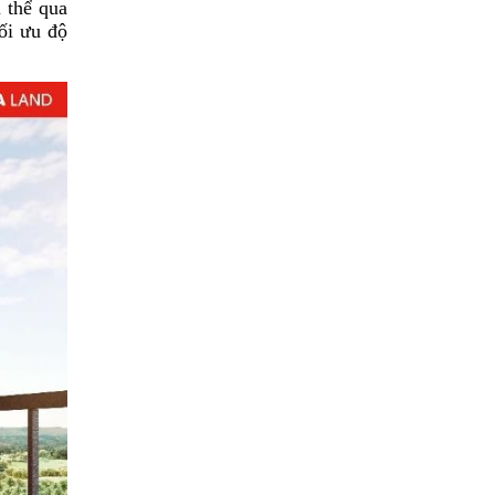
 thể qua
tối ưu độ