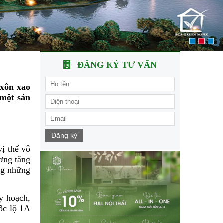
ĐĂNG KÝ TƯ VẤN
 xôn xao
 một sản
Đăng ký
ị thế vô
ơng tăng
ng những
y hoạch,
ốc lộ 1A