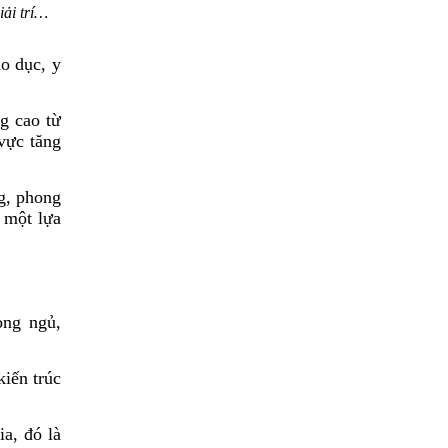
iải trí…
áo dục, y
g cao từ
vực tăng
ng, phong
 một lựa
òng ngủ,
kiến trúc
ia, đó là