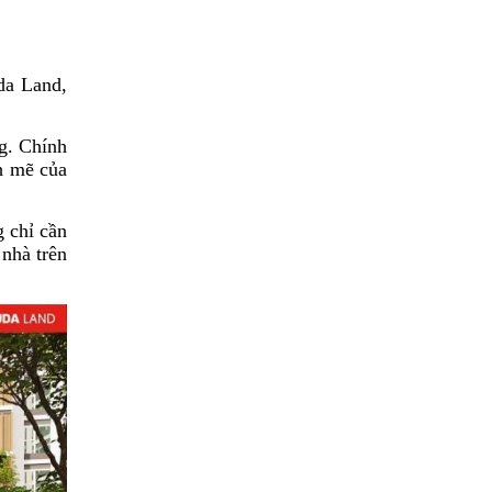
da Land,
g. Chính
h mẽ của
g chỉ cần
 nhà trên