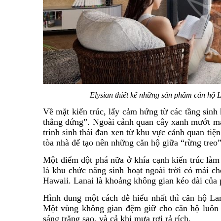
Elysian thiết kế những sản phẩm căn hộ L
Về mặt kiến trúc, lấy cảm hứng từ các tầng sin
thẳng đứng”. Ngoài cảnh quan cây xanh mướt mát
trình sinh thái đan xen từ khu vực cảnh quan tiện
tòa nhà để tạo nên những căn hộ giữa “rừng treo
Một điểm đột phá nữa ở khía cạnh kiến trúc làm 
là khu chức năng sinh hoạt ngoài trời có mái c
Hawaii. Lanai là khoảng không gian kéo dài của 
Hình dung một cách dễ hiểu nhất thì căn hộ Lan
Một vùng không gian đệm giữ cho căn hộ luôn t
sáng trăng sao, và cả khi mưa rơi rả rích.