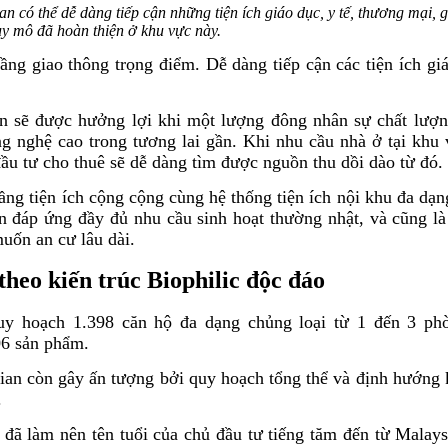
n có thể dễ dàng tiếp cận những tiện ích giáo dục, y tế, thương mại, g
uy mô đã hoàn thiện ở khu vực này.
 tầng giao thông trọng điểm. Dễ dàng tiếp cận các tiện ích gi
an sẽ được hưởng lợi khi một lượng đông nhân sự chất lượn
g nghệ cao trong tương lai gần. Khi nhu cầu nhà ở tại khu 
ầu tư cho thuê sẽ dễ dàng tìm được nguồn thu dồi dào từ đó.
ầng tiện ích cộng cộng cùng hệ thống tiện ích nội khu đa dạ
n đáp ứng đầy đủ nhu cầu sinh hoạt thường nhật, và cũng là
uốn an cư lâu dài.
theo kiến trúc Biophilic độc đáo
quy hoạch 1.398 căn hộ đa dạng chủng loại từ 1 đến 3 ph
06 sản phẩm.
lysian còn gây ấn tượng bởi quy hoạch tổng thể và định hướng 
.
 đã làm nên tên tuổi của chủ đầu tư tiếng tăm đến từ Malays