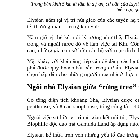
Trong bán kính 5 km từ tâm là dự án, cư dân của Elysia
hiện đại, q
Elysian nằm tại vị trí nút giao của các tuyến hạ
tế, thương mại… trong khu vực
Nắm giữ vị thế kết nối lý tưởng như thế, Elysi
trong và ngoài nước đổ về làm việc tại Khu Côn
cao, những gia chủ sở hữu căn hộ với mục đích đ
Mặt khác, với khả năng tiếp cận dễ dàng các hạ t
phú được quy hoạch bài bản trong dự án. Elysia
chọn hấp dẫn cho những người mua nhà ở thực m
Ngôi nhà Elysian giữa “rừng treo” 
Có tổng diện tích khoảng 3ha, Elysian được 
penthouse, và 8 căn shophouse, tổng cộng là 1.4
Ngoài việc sở hữu vị trí nút giao kết nối tốt, E
Biophilic độc đáo mà Gamuda Land áp dụng nào
Elysian kế thừa trọn vẹn những yếu tố đặc trưng