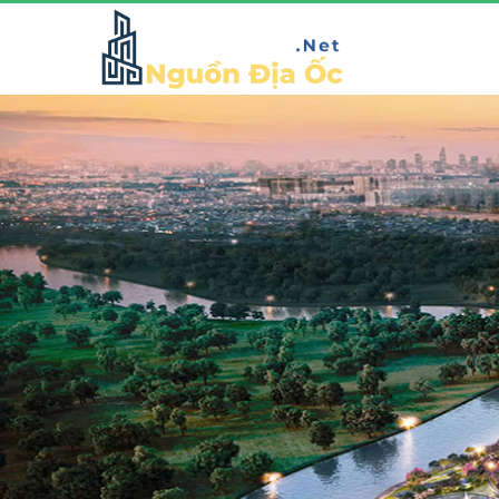
GLADIA BY THE WATERS
Vị trí đắc địa mặt tiền đường Võ Chí Công sầm uất, thuộc
phường Phú Hữu, quận 9, Tp Hồ Chí Minh. Dự án nhà
Khang Điền Gladia với quy mô 11,8 hecta, không chỉ là
không gian sống mà còn là biểu tượng đẳng cấp,