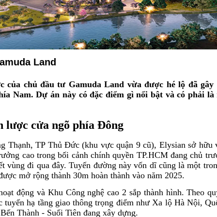
 Gamuda Land
ức của chủ đầu tư Gamuda Land vừa được hé lộ đã gây
hía Nam. Dự án này có đặc điểm gì nổi bật và có phải là
n lược cửa ngõ phía Đông
g Thạnh, TP Thủ Đức (khu vực quận 9 cũ), Elysian sở hữu v
rưởng cao trong bối cảnh chính quyền TP.HCM đang chủ trư
kết vùng đi qua đây. Tuyến đường này vốn dĩ cũng là một tro
ẽ được mở rộng thành 30m hoàn thành vào năm 2025.
ạt động và Khu Công nghệ cao 2 sắp thành hình. Theo qu
 tuyến hạ tầng giao thông trọng điểm như Xa lộ Hà Nội, Qu
 Bến Thành - Suối Tiên đang xây dựng.