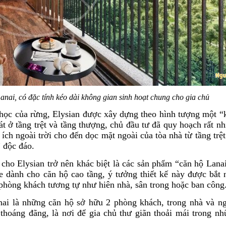
anai, có đặc tính kéo dài không gian sinh hoạt chung cho gia chủ
h học của rừng, Elysian được xây dựng theo hình tượng một “
 ở tầng trệt và tầng thượng, chủ đầu tư đã quy hoạch rất nh
 ích ngoài trời cho đến dọc mặt ngoài của tòa nhà từ tầng trệ
” độc đáo.
cho Elysian trở nên khác biệt là các sản phẩm “căn hộ Lanai
he dành cho căn hộ cao tầng, ý tưởng thiết kế này được bắt 
phòng khách tương tự như hiên nhà, sân trong hoặc ban công
ai là những căn hộ sở hữu 2 phòng khách, trong nhà và ngo
hoáng đãng, là nơi để gia chủ thư giãn thoải mái trong n