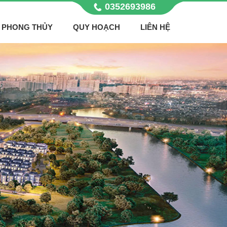
0352693986
PHONG THỦY
QUY HOẠCH
LIÊN HỆ