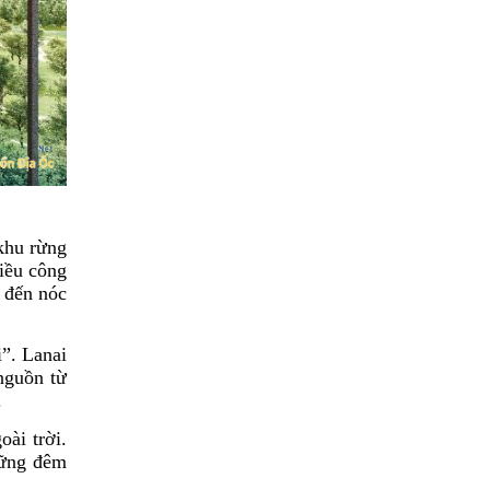
khu rừng
iều công
t đến nóc
”. Lanai
nguồn từ
.
ài trời.
hững đêm