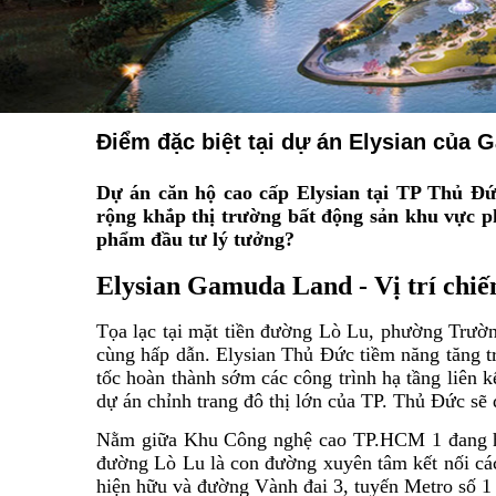
Điểm đặc biệt tại dự án Elysian của
Dự án căn hộ cao cấp Elysian tại TP Thủ Đ
rộng khắp thị trường bất động sản khu vực p
phẩm đầu tư lý tưởng?
Elysian Gamuda Land - Vị trí chiế
Tọa lạc tại mặt tiền đường Lò Lu, phường Trườn
cùng hấp dẫn.
Elysian Thủ Đức
tiềm năng tăng t
tốc hoàn thành sớm các công trình hạ tầng liên 
dự án chỉnh trang đô thị lớn của TP. Thủ Đức s
Nằm giữa Khu Công nghệ cao TP.HCM 1 đang ho
đường Lò Lu là con đường xuyên tâm kết nối các
hiện hữu và đường Vành đai 3, tuyến Metro số 1