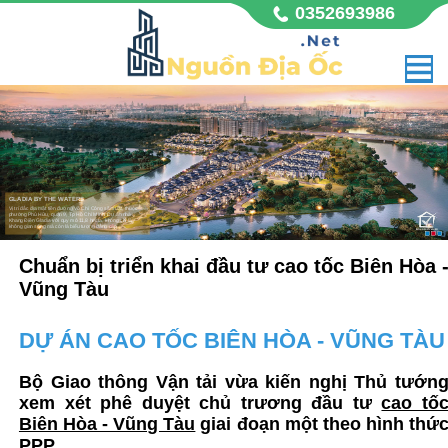
0352693986
GLADIA BY THE WATERS
Vị trí đắc địa mặt tiền đường Võ Chí Công sầm uất, thuộc
phường Phú Hữu, quận 9, Tp Hồ Chí Minh. Dự án nhà
Khang Điền Gladia với quy mô 11,8 hecta, không chỉ là
không gian sống mà còn là biểu tượng đẳng cấp,
Chuẩn bị triển khai đầu tư cao tốc Biên Hòa 
Vũng Tàu
DỰ ÁN CAO TỐC BIÊN HÒA - VŨNG TÀU
Bộ Giao thông Vận tải vừa kiến nghị Thủ tướn
xem xét phê duyệt chủ trương đầu tư
cao tố
Biên Hòa - Vũng Tàu
giai đoạn một theo hình thứ
PPP.