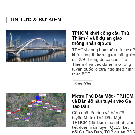
TIN TỨC & SỰ KIỆN
TPHCM khởi công cầu Thủ
Thiêm 4 và 8 dự án giao
thông nhân dịp 2/9
TPHCM đang hoàn tất thủ tục để
khởi công 9 dự án giao thông lớ
dịp 2/9. Trong đó có cầu Thủ
Thiêm 4 và các dự án mở rộng
tuyến quốc lộ cửa ngõ theo hình
thức BOT.
Xem thêm
Metro Thủ Dầu Một - TP.HCM
và Bản đồ nắn tuyến vào Ga
Tao Đàn
Cập nhật lộ trình và bản đồ
tuyến Metro Thủ Dầu Một -
TP.HCM (35,1km) mới nhất. Chi
tiết đoạn nắn tuyến QL13, kết
nối Ga Tao Đàn, TOP dự án BĐS