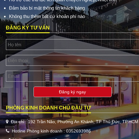
Đảm bảo bí mật thông tin khách hàng
Không thu thêm bất cứ khoản phí nào
ĐĂNG KÝ TƯ VẤN
Đăng ký ngay
PHÒNG KINH DOANH CHỦ ĐẦU TƯ
Địa chỉ : 192 Trần Não, Phường An Khánh, TP Thủ Đức, TP.HCM
Hotline Phòng kinh doanh : 0352693986