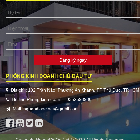
Đăng ký ngay
PHÒNG KINH DOANH CHỦ ĐẦU TƯ
Địa chỉ : 192 Trần Não, Phường An Khánh, TP Thủ Đức, TP.HCM
Hotline Phòng kinh doanh : 0352693986
Mail: nguondiaoc.net@gmail.com
Copyright NguonDiaOc.Net © 2019 All Rights Reserved