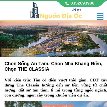
0352693986
GLADIA BY THE WATERS
Vị trí đắc địa mặt tiền đường Võ Chí Công sầm uất, thuộc
phường Phú Hữu, quận 9, Tp Hồ Chí Minh. Dự án nhà
Khang Điền Gladia với quy mô 11,8 hecta, không chỉ là
không gian sống mà còn là biểu tượng đẳng cấp,
Chọn Sống An Tâm, Chọn Nhà Khang Điền,
Chọn THE CLASSIA
Với kiến trúc Tân cổ điển vượt thời gian, CĐT xâ
dựng The Classia hướng đến sự bền vững từ chấ
lượng, đặt sự tận tâm, tỉ mỉ trong từng ngóc ngách
con đường, ngọn cây trong khuôn viên dự án.