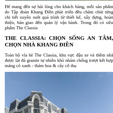
Để mang đến sự hài lòng cho khách hàng, mỗi sản phẩ
do Tập đoàn Khang Điền phát triển đều chăm chút từn
chi tiết xuyên suốt quá trình từ thiết kế, xây dựng, hoà
thiện, bàn giao đến quản lý vận hành. Trong đó có siê
phẩm The Classia
THE CLASSIA: CHỌN SỐNG AN TÂM
CHỌN NHÀ KHANG ĐIỀN
Toàn bộ vỉa hè
The Classia
, khu vực đậu xe và thềm nh
được lát đá granite tự nhiên khò nhám chống trượt kết hợ
mảng cỏ xanh - thảm hoa & cây cổ thụ