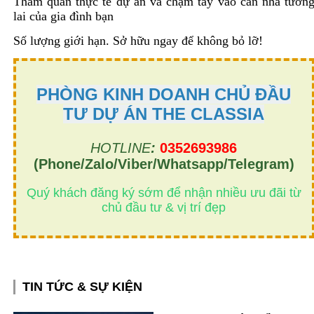
Tham quan thực tế dự án và chạm tay vào căn nhà tươn
lai của gia đình bạn
Số lượng giới hạn. Sở hữu ngay để không bỏ lỡ!
PHÒNG KINH DOANH CHỦ ĐẦU
TƯ DỰ ÁN THE CLASSIA
HOTLINE
:
0352693986
(Phone/Zalo/Viber/Whatsapp/Telegram)
Quý khách đăng ký sớm để nhận nhiều ưu đãi từ
chủ đầu tư & vị trí đẹp
TIN TỨC & SỰ KIỆN