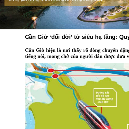
Cần Giờ ‘đổi đời’ từ siêu hạ tầng: Qu
Cần Giờ hiện là nơi thấy rõ dòng chuyển độ
tiếng nói, mong chờ của người dân được đưa v