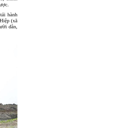
lược.
tải hành
Hiệp (xã
ười dân,