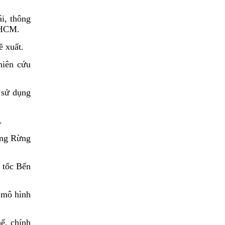
i, thông
P.HCM.
 xuất.
hiên cứu
ử dụng
.
ờng Rừng
 tốc Bến
 mô hình
ế, chính