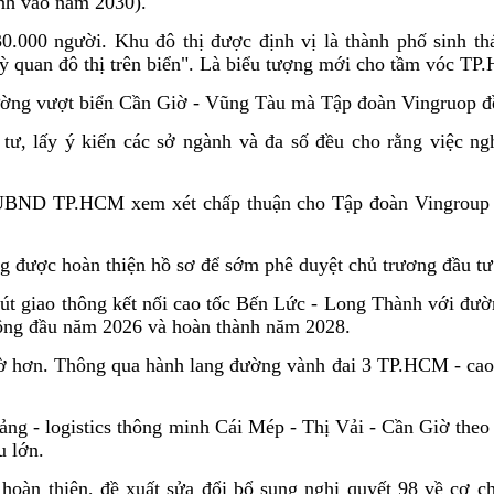
ành vào năm 2030).
.000 người. Khu đô thị được định vị là thành phố sinh thá
kỳ quan đô thị trên biển". Là biểu tượng mới cho tầm vóc T
đường vượt biển Cần Giờ - Vũng Tàu mà Tập đoàn Vingruop đề
ư, lấy ý kiến các sở ngành và đa số đều cho rằng việc ng
 UBND TP.HCM xem xét chấp thuận cho Tập đoàn Vingroup s
g được hoàn thiện hồ sơ để sớm phê duyệt chủ trương đầu tư
t giao thông kết nối cao tốc Bến Lức - Long Thành với đư
công đầu năm 2026 và hoàn thành năm 2028.
 hơn. Thông qua hành lang đường vành đai 3 TP.HCM - cao
ảng - logistics thông minh Cái Mép - Thị Vải - Cần Giờ theo
u lớn.
àn thiện, đề xuất sửa đổi bổ sung nghị quyết 98 về cơ ch