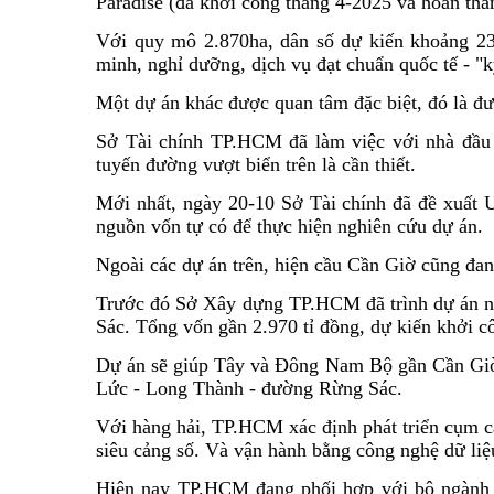
Paradise (đã khởi công tháng 4-2025 và hoàn th
Với quy mô 2.870ha, dân số dự kiến khoảng 230
minh, nghỉ dưỡng, dịch vụ đạt chuẩn quốc tế - "
Một dự án khác được quan tâm đặc biệt, đó là 
Sở Tài chính TP.HCM đã làm việc với nhà đầu t
tuyến đường vượt biển trên là cần thiết.
Mới nhất, ngày 20-10 Sở Tài chính đã đề xuất
nguồn vốn tự có để thực hiện nghiên cứu dự án.
Ngoài các dự án trên, hiện cầu Cần Giờ cũng đan
Trước đó Sở Xây dựng TP.HCM đã trình dự án nú
Sác. Tổng vốn gần 2.970 tỉ đồng, dự kiến khởi 
Dự án sẽ giúp Tây và Đông Nam Bộ gần Cần Giờ
Lức - Long Thành - đường Rừng Sác.
Với hàng hải, TP.HCM xác định phát triển cụm c
siêu cảng số. Và vận hành bằng công nghệ dữ liệ
Hiện nay TP.HCM đang phối hợp với bộ ngành ho