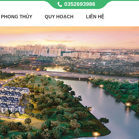
0352693986
PHONG THỦY
QUY HOẠCH
LIÊN HỆ