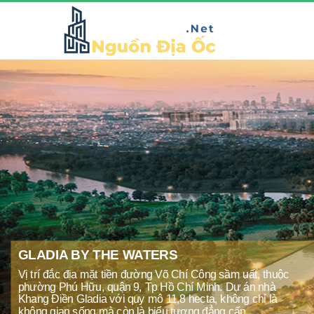
GLADIA BY THE WATERS
Vị trí đắc địa mặt tiền đường Võ Chí Công sầm uất, thuộc
phường Phú Hữu, quận 9, Tp Hồ Chí Minh. Dự án nhà
Khang Điền Gladia với quy mô 11,8 hecta, không chỉ là
không gian sống mà còn là biểu tượng đẳng cấp,