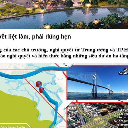
yết liệt làm, phải đúng hẹn
ng của các chủ trương, nghị quyết từ Trung ương và TP
ào nghị quyết và hiện thực bằng những siêu dự án hạ tần