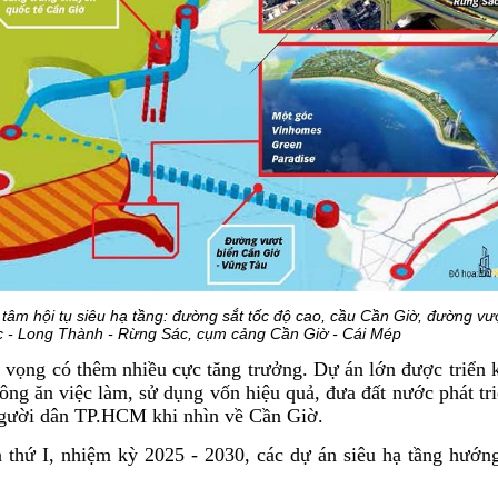
 tâm hội tụ siêu hạ tầng: đường sắt tốc độ cao, cầu Cần Giờ, đường vượ
c - Long Thành - Rừng Sác, cụm cảng Cần Giờ - Cái Mép
 vọng có thêm nhiều cực tăng trưởng. Dự án lớn được triển k
 công ăn việc làm, sử dụng vốn hiệu quả, đưa đất nước phát t
gười dân TP.HCM khi nhìn về Cần Giờ.
thứ I, nhiệm kỳ 2025 - 2030, các dự án siêu hạ tầng hướn