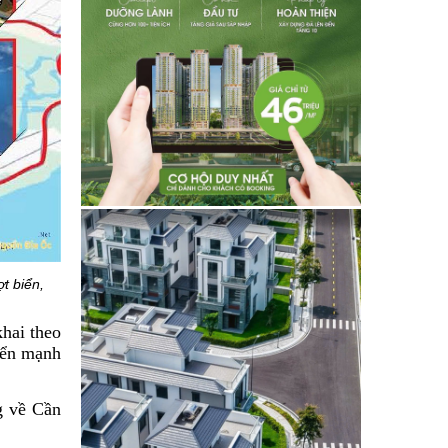
t biển,
hai theo
riển mạnh
g về Cần