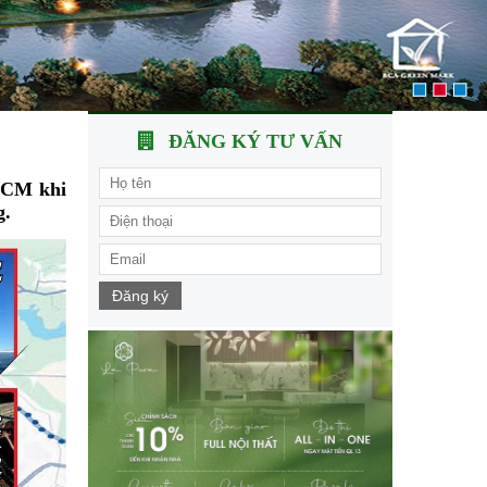
ĐĂNG KÝ TƯ VẤN
.HCM khi
g.
Đăng ký