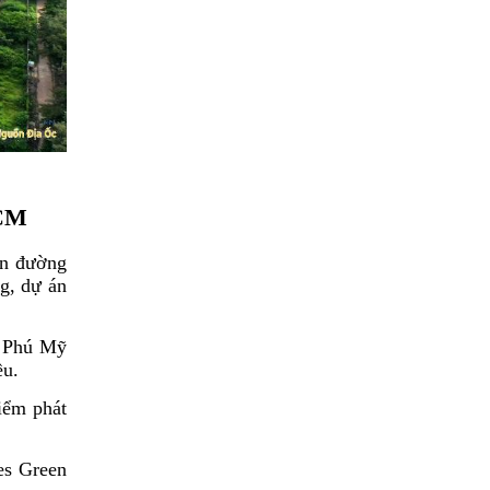
HCM
án đường
g, dự án
ừ Phú Mỹ
ều.
iểm phát
es Green