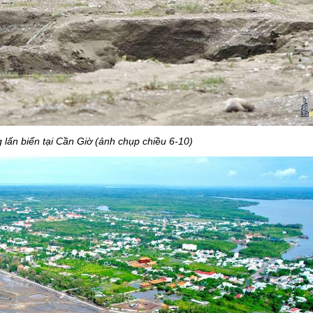
 lấn biển tại Cần Giờ (ảnh chụp chiều 6-10)