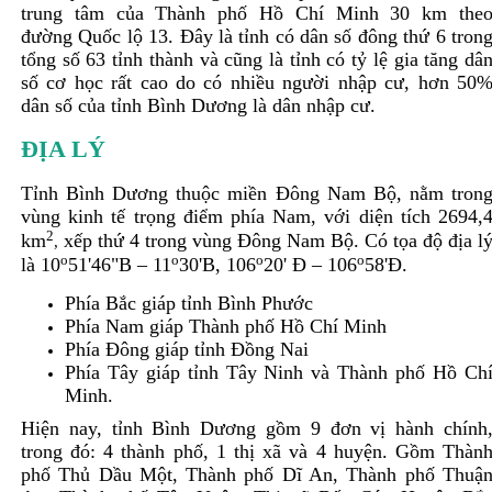
trung tâm của Thành phố Hồ Chí Minh 30 km the
đường Quốc lộ 13. Đây là tỉnh có dân số đông thứ 6 tron
tổng số 63 tỉnh thành và cũng là tỉnh có tỷ lệ gia tăng dâ
số cơ học rất cao do có nhiều người nhập cư, hơn 50
dân số của tỉnh Bình Dương là dân nhập cư.
ĐỊA LÝ
Tỉnh Bình Dương thuộc miền Đông Nam Bộ, nằm tron
vùng kinh tế trọng điểm phía Nam, với diện tích 2694,
2
km
xếp thứ 4 trong vùng Đông Nam Bộ. Có tọa độ địa l
,
o
o
o
o
là 10
51'46"B – 11
30'B, 106
20' Đ – 106
58'Đ.
Phía Bắc giáp tỉnh Bình Phước
Phía Nam giáp Thành phố Hồ Chí Minh
Phía Đông giáp tỉnh Đồng Nai
Phía Tây giáp tỉnh Tây Ninh và Thành phố Hồ Ch
Minh.
Hiện nay, tỉnh Bình Dương gồm 9 đơn vị hành chính
trong đó: 4 thành phố, 1 thị xã và 4 huyện. Gồm Thàn
phố Thủ Dầu Một, Thành phố Dĩ An, Thành phố Thuậ