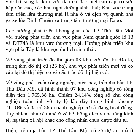
vực bờ sông là khu vực dân cư đặc biệt cao cấp có sứ
hấp dẫn cao, các khu nghỉ dưỡng sinh thái; Khu vực trun
tâm triển lãm thương mại là nhà ở và dịch vụ quanh nh
ga xe lửa Bình Chuẩn và trung tâm thương mại Expo.
Các hướng phát triển không gian của TP. Thủ Dầu Mộ
với hướng phát triển khu vực phía Nam quanh quốc lộ 1
và ĐT743 là khu vực thương mại. Hướng phát triển kh
vực phía Tây là khu vực du lịch sinh thái.
Về vùng phát triển đô thị gồm 03 khu vực đô thị. Đó là
trung tâm đô thị cũ (25 ha), khu vực phát triển mới và c
cấu lại đô thị hiện có và cấu trúc đô thị hiện có.
Về vùng phát triển công nghiệp, hiện nay, trên địa bàn TP
Thủ Dầu Một đã hình thành 07 khu công nghiệp có tổn
diện tích 1.765,38 ha. Chiếm 24,14% tổng số khu côn
nghiệp toàn tỉnh với tỷ lệ lấp đầy trung bình khoản
71,18% và đã có 365 doanh nghiệp cơ sở đang hoạt động
Tuy nhiên, nhu cầu nhà ở và hệ thống dịch vụ hạ tầng kin
tế, hạ tầng xã hội khác cho công nhân chưa được đầu tư.
Hiện, trên địa bàn TP. Thủ Dầu Một có 25 dự án nhà 