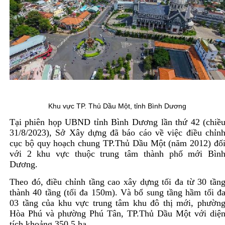
Khu vực TP. Thủ Dầu Một, tỉnh Bình Dương
Tại phiên họp UBND tỉnh Bình Dương lần thứ 42 (chiề
31/8/2023), Sở Xây dựng đã báo cáo về việc điều chỉn
cục bộ quy hoạch chung TP.Thủ Dầu Một (năm 2012) đố
với 2 khu vực thuộc trung tâm thành phố mới Bìn
Dương.
Theo đó, điều chỉnh tầng cao xây dựng tối đa từ 30 tần
thành 40 tầng (tối đa 150m). Và bổ sung tầng hầm tối đ
03 tầng của khu vực trung tâm khu đô thị mới, phườn
Hòa Phú và phường Phú Tân, TP.Thủ Dầu Một với diệ
tích khoảng 350,5 ha.