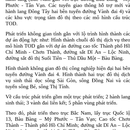
Phước - Tân Vạn. Các tuyến giao thông hỗ trợ mới v
hành lang Đông Tây hai bên tuyến đường Vành đai 4) v
các khu vực trọng tâm đô thị theo các mô hình cấu trú
TOD.
Phát triển không gian tỉnh gắn với lộ trình hình thành cá
dự án động lực như: Hình thành chuỗi đô thị dịch vụ the
mô hình TOD gắn với dự án đường cao tốc Thành phố H
Chí Minh - Chơn Thành, đường sắt Dĩ An – Lộc Ninh
đường sắt đô thị Suối Tiên – Thủ Dầu Một – Bàu Bàng.
Hình thành không gian đô thị công nghiệp hiện đại hai bê
tuyến đường Vành đai 4. Hình thành hai trục đô thị dịc
vụ sinh thái dọc sông Sài Gòn, sông Đồng Nai và cá
tuyến sông Bé, sông Thị Tính.
Về cấu trúc phát triển gồm một trục phát triển; 2 hành lan
sinh thái; 3 vành đai liên kết; 5 phân vùng phát triển.
Theo đó, phát triển theo trục Bắc Nam, lấy trục Quốc l
13, Bàu Bàng – Mỹ Phước – Tân Vạn; Cao tốc Chơ
Thành – Thành phố Hồ Chí Minh; đường sắt Dĩ An – Lộ