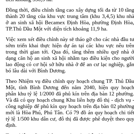
Đồng thời, điều chỉnh tầng cao xây dựng tối đa từ 10 tần
thành 20 tầng của khu vực trung tâm (khu 3,4,5) khu nh
ở an sinh xã hội Becamex Định Hòa, phường Định Hòa
TP.Thủ Dầu Một với diện tích ​​khoảng 11,9 ha.
Việc xem xét điều chỉnh này sẽ tháo gỡ cho các nhà đầu t
sớm triển khai thực hiện dự án tại các khu vực nêu trê
trong thời gian tới. Qua đó, tăng thêm nhiều quỹ nhà 
dạng căn hộ an sinh xã hội nhằm tạo điều kiện cho ngườ
lao động có cơ hội sở hữu nhà ở để an cư lạc nghiệp, gắ
bó lâu dài với Bình Dương.
Theo Nhiệm vụ điều chỉnh quy hoạch chung TP. Thủ Dầ
Một, tỉnh Bình Dương đến năm 2040, hiện quy hoạc
phân khu tỷ lệ 1/2000 đã phủ kín trên địa bàn 12 phường
Và đã có quy hoạch chung Khu liên hợp đô thị - dịch vụ 
công nghiệp để phủ kín quy hoạch trên địa bàn 02 phườn
mới là Hòa Phú, Phú Tân. Có 79 đồ án quy hoạch chi tiế
tỷ lệ 1/500 khu dân cư, đô thị đã được phê duyệt theo qu
định.