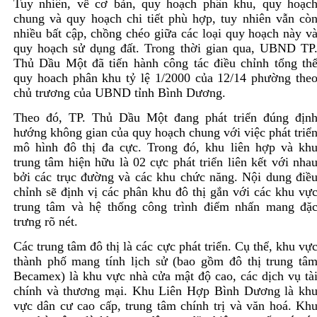
Tuy nhiên, về cơ bản, quy hoạch phân khu, quy hoạc
chung và quy hoạch chi tiết phù hợp, tuy nhiên vẫn cò
nhiều bất cập, chồng chéo giữa các loại quy hoạch này v
quy hoạch sử dụng đất. Trong thời gian qua, UBND TP
Thủ Dầu Một đã tiến hành công tác điều chỉnh tổng th
quy hoach phân khu tỷ lệ 1/2000 của 12/14 phường the
chủ trương của UBND tỉnh Bình Dương.
Theo đó, TP. Thủ Dầu Một đang phát triển đúng địn
hướng không gian của quy hoạch chung với việc phát triể
mô hình đô thị đa cực. Trong đó, khu liên hợp và kh
trung tâm hiện hữu là 02 cực phát triển liên kết với nha
bởi các trục đường và các khu chức năng. Nội dung điề
chỉnh sẽ định vị các phân khu đô thị gắn với các khu vự
trung tâm và hệ thống công trình điểm nhấn mang đặ
trưng rõ nét.
Các trung tâm đô thị là các cực phát triển. Cụ thể, khu vự
thành phố mang tính lịch sử (bao gồm đô thị trung tâ
Becamex) là khu vực nhà cửa mật độ cao, các dịch vụ tà
chính và thương mại. Khu Liên Hợp Bình Dương là kh
vực dân cư cao cấp, trung tâm chính trị và văn hoá. Kh