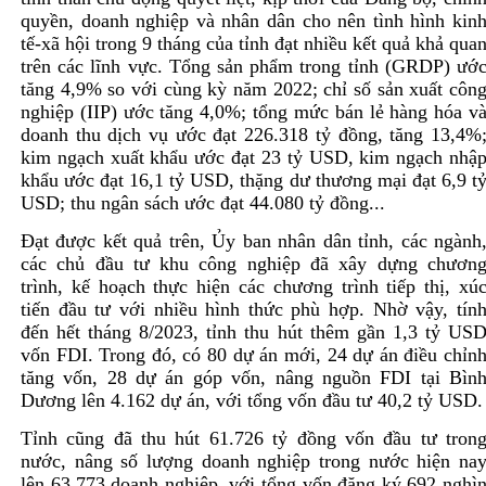
quyền, doanh nghiệp và nhân dân cho nên tình hình kin
tế-xã hội trong 9 tháng của tỉnh đạt nhiều kết quả khả qua
trên các lĩnh vực. Tổng sản phẩm trong tỉnh (GRDP) ướ
tăng 4,9% so với cùng kỳ năm 2022; chỉ số sản xuất côn
nghiệp (IIP) ước tăng 4,0%; tổng mức bán lẻ hàng hóa v
doanh thu dịch vụ ước đạt 226.318 tỷ đồng, tăng 13,4%
kim ngạch xuất khẩu ước đạt 23 tỷ USD, kim ngạch nhậ
khẩu ước đạt 16,1 tỷ USD, thặng dư thương mại đạt 6,9 t
USD; thu ngân sách ước đạt 44.080 tỷ đồng...
Ðạt được kết quả trên, Ủy ban nhân dân tỉnh, các ngành
các chủ đầu tư khu công nghiệp đã xây dựng chươn
trình, kế hoạch thực hiện các chương trình tiếp thị, xú
tiến đầu tư với nhiều hình thức phù hợp. Nhờ vậy, tín
đến hết tháng 8/2023, tỉnh thu hút thêm gần 1,3 tỷ US
vốn FDI. Trong đó, có 80 dự án mới, 24 dự án điều chỉn
tăng vốn, 28 dự án góp vốn, nâng nguồn FDI tại Bìn
Dương lên 4.162 dự án, với tổng vốn đầu tư 40,2 tỷ USD.
Tỉnh cũng đã thu hút 61.726 tỷ đồng vốn đầu tư tron
nước, nâng số lượng doanh nghiệp trong nước hiện na
lên 63.773 doanh nghiệp, với tổng vốn đăng ký 692 nghì