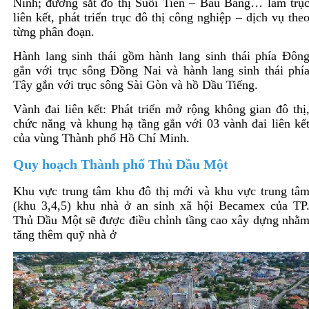
Ninh; đường sắt đô thị Suối Tiên – Bàu Bàng… làm trụ
liên kết, phát triển trục đô thị công nghiệp – dịch vụ the
từng phân đoạn.
Hành lang sinh thái gồm hành lang sinh thái phía Đôn
gắn với trục sông Đồng Nai và hành lang sinh thái phí
Tây gắn với trục sông Sài Gòn và hồ Dầu Tiếng.
Vành đai liên kết: Phát triển mở rộng không gian đô thị
chức năng và khung hạ tầng gắn với 03 vành đai liên kế
của vùng Thành phố Hồ Chí Minh.
Quy hoạch Thành phố Thủ Dầu Một
Khu vực trung tâm khu đô thị mới và khu vực trung tâ
(khu 3,4,5) khu nhà ở an sinh xã hội Becamex của TP
Thủ Dầu Một sẽ được điều chỉnh tầng cao xây dựng nhằ
tăng thêm quỹ nhà ở