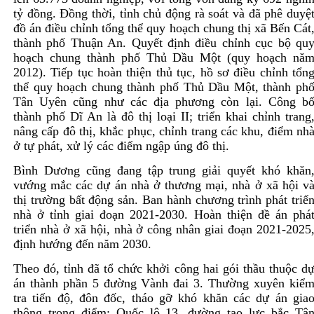
tỷ đồng. Ðồng thời, tỉnh chủ động rà soát và đã phê duyệ
đồ án điều chỉnh tổng thể quy hoạch chung thị xã Bến Cát
thành phố Thuận An. Quyết định điều chỉnh cục bộ qu
hoạch chung thành phố Thủ Dầu Một (quy hoạch nă
2012). Tiếp tục hoàn thiện thủ tục, hồ sơ điều chỉnh tổn
thể quy hoạch chung thành phố Thủ Dầu Một, thành ph
Tân Uyên cũng như các địa phương còn lại. Công b
thành phố Dĩ An là đô thị loại II; triển khai chỉnh trang
nâng cấp đô thị, khắc phục, chỉnh trang các khu, điểm nh
ở tự phát, xử lý các điểm ngập úng đô thị.
Bình Dương cũng đang tập trung giải quyết khó khăn
vướng mắc các dự án nhà ở thương mại, nhà ở xã hội v
thị trường bất động sản. Ban hành chương trình phát triể
nhà ở tỉnh giai đoạn 2021-2030. Hoàn thiện đề án phá
triển nhà ở xã hội, nhà ở công nhân giai đoạn 2021-2025
định hướng đến năm 2030.
Theo đó, tỉnh đã tổ chức khởi công hai gói thầu thuộc d
án thành phần 5 đường Vành đai 3. Thường xuyên kiể
tra tiến độ, đôn đốc, tháo gỡ khó khăn các dự án gia
thông trọng điểm: Quốc lộ 13, đường tạo lực bắc Tâ