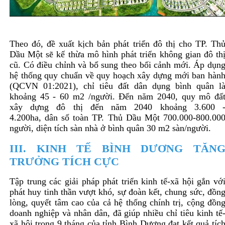
Theo đó, đề xuất kịch bản phát triển đô thị cho TP. Th
Dầu Một sẽ kế thừa mô hình phát triển không gian đô th
cũ. Có điều chỉnh và bổ sung theo bối cảnh mới. Áp dụn
hệ thống quy chuẩn về quy hoạch xây dựng mới ban hàn
(QCVN 01:2021), chỉ tiêu đất dân dụng bình quân l
khoảng 45 - 60 m2 /người. Đến năm 2040, quy mô đấ
xây dựng đô thị đến năm 2040 khoảng 3.600 
4.200ha, dân số toàn TP. Thủ Dầu Một 700.000-800.00
người, diện tích sàn nhà ở bình quân 30 m2 sàn/người.
III. KINH TẾ BÌNH DƯƠNG TĂN
TRƯỞNG TÍCH CỰC
Tập trung các giải pháp phát triển kinh tế-xã hội gắn vớ
phát huy tinh thần vượt khó, sự đoàn kết, chung sức, đồn
lòng, quyết tâm cao của cả hệ thống chính trị, cộng đồn
doanh nghiệp và nhân dân, đã giúp nhiều chỉ tiêu kinh tế
xã hội trong 9 tháng của tỉnh Bình Dương đạt kết quả tíc