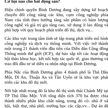
Cơ hội nào cho bất động sản?
Hiện chính quyền Bình Dương đang xây dựng kế hoạc
chuyển đổi công năng các khu, cụm công nghiệp phí
Nam của tỉnh theo hướng tăng sản phẩm có hàm lượn
công nghệ và giá trị gia tăng cao, sử dụng ít lao động v
phù hợp với quy hoạch phát triển đô thị, dịch vụ...
Các khu vực trung tâm tỉnh sẽ tập trung phát triển mô hìn
công nghiệp và dịch vụ thông minh. Với việc trở thàn
một trong 21 thành viên đầu tiên của Diễn đàn Cộng đồn
Thông minh thế giới (ICF), dự báo sắp tới các hoạt độn
hội thảo khoa học, kết nối hợp tác quốc tế, giao thương v
trao đổi đầu tư sẽ diễn ra nhộn nhịp tại Bình Dương.
Phía Nắc của Bình Dương gồm 4 thành phố là Thủ Dầ
Một, Dĩ An, Thuận An và Tân Uyên sẽ là khu vực phá
triển các khu đô thị mới.
Nổi bật nhất trong đó là khu đô thị sinh thái Chánh Mỹ tạ
TP Thủ Dầu Một. Với tổng diện tích 370 ha được chi
thành nhiều phân khu chât năng, trong đó có: nhà ở x
hội, biệt thự, nhà phố, trường học các cấp,vv... Dự án đ