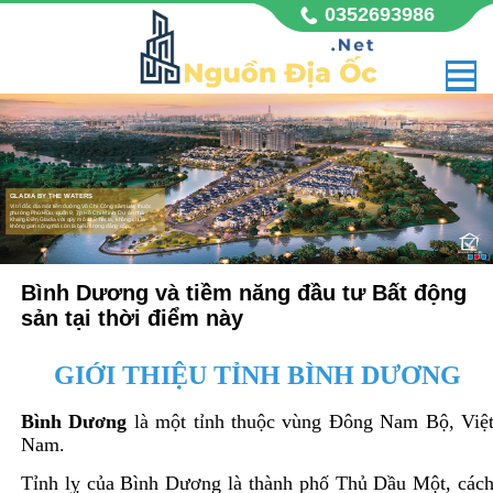
0352693986
GLADIA BY THE WATERS
Vị trí đắc địa mặt tiền đường Võ Chí Công sầm uất, thuộc
phường Phú Hữu, quận 9, Tp Hồ Chí Minh. Dự án nhà
Khang Điền Gladia với quy mô 11,8 hecta, không chỉ là
không gian sống mà còn là biểu tượng đẳng cấp,
Bình Dương và tiềm năng đầu tư Bất động
sản tại thời điểm này
GIỚI THIỆU TỈNH BÌNH DƯƠNG
Bình Dương
là một tỉnh thuộc vùng Đông Nam Bộ, Việ
Nam.
Tỉnh lỵ của Bình Dương là thành phố Thủ Dầu Một, các