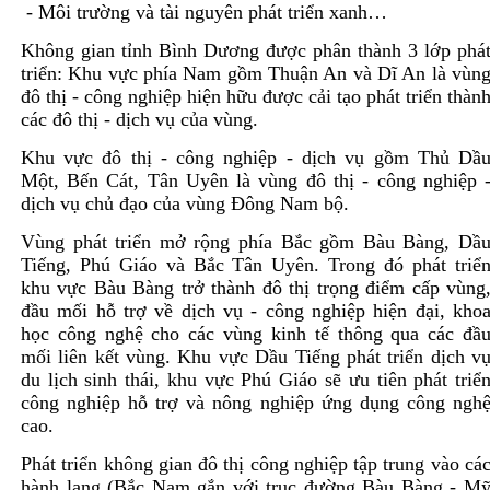
- Môi trường và tài nguyên phát triển xanh…
Không gian tỉnh Bình Dương được phân thành 3 lớp phá
triển: Khu vực phía Nam gồm Thuận An và Dĩ An là vùn
đô thị - công nghiệp hiện hữu được cải tạo phát triển thàn
các đô thị - dịch vụ của vùng.
Khu vực đô thị - công nghiệp - dịch vụ gồm Thủ Dầ
Một, Bến Cát, Tân Uyên là vùng đô thị - công nghiệp 
dịch vụ chủ đạo của vùng Đông Nam bộ.
Vùng phát triển mở rộng phía Bắc gồm Bàu Bàng, Dầ
Tiếng, Phú Giáo và Bắc Tân Uyên. Trong đó phát triể
khu vực Bàu Bàng trở thành đô thị trọng điểm cấp vùng
đầu mối hỗ trợ về dịch vụ - công nghiệp hiện đại, kho
học công nghệ cho các vùng kinh tế thông qua các đầ
mối liên kết vùng. Khu vực Dầu Tiếng phát triển dịch v
du lịch sinh thái, khu vực Phú Giáo sẽ ưu tiên phát triể
công nghiệp hỗ trợ và nông nghiệp ứng dụng công ngh
cao.
Phát triển không gian đô thị công nghiệp tập trung vào cá
hành lang (Bắc Nam gắn với trục đường Bàu Bàng - M