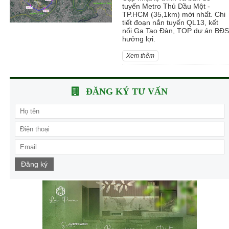
tuyến Metro Thủ Dầu Một -
TP.HCM (35,1km) mới nhất. Chi
tiết đoạn nắn tuyến QL13, kết
nối Ga Tao Đàn, TOP dự án BĐS
hưởng lợi.
Xem thêm
ĐĂNG KÝ TƯ VẤN
Đăng ký