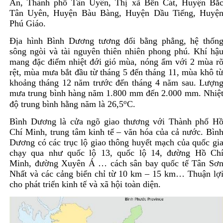
An,
Thành phố Tân Uyên,
Thị xã Bến Cát, Huyện Bắ
Tân Uyên, Huyện Bàu Bàng, Huyện Dầu Tiếng, Huyệ
Phú Giáo.
Địa hình Bình Dương tương đối bằng phẳng, hệ thốn
sông ngòi và tài nguyên thiên nhiên phong phú. Khí hậ
mang đặc điểm nhiệt đới gió mùa, nóng ẩm với 2 mùa r
rệt, mùa mưa bắt đầu từ tháng 5 đến tháng 11, mùa khô t
khoảng tháng 12 năm trước đến tháng 4 năm sau. Lượn
mưa trung bình hàng năm 1.800 mm đến 2.000 mm. Nhiệ
o
độ trung bình hằng năm là 26,5
C.
Bình Dương là cửa ngõ giao thương với Thành phố H
Chí Minh, trung tâm kinh tế – văn hóa của cả nước. Bìn
Dương có các trục lộ giao thông huyết mạch của quốc gi
chạy qua như quốc lộ 13, quốc lộ 14, đường Hồ Ch
Minh, đường Xuyên Á … cách sân bay quốc tế Tân Sơ
Nhất và các cảng biển chỉ từ 10 km – 15 km… Thuận lợ
cho phát triển kinh tế và xã hội toàn diện.