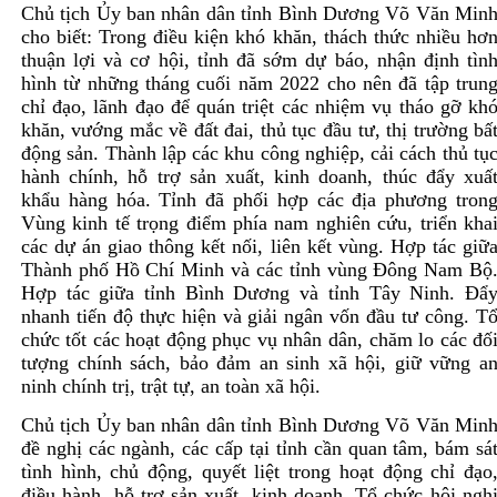
Chủ tịch Ủy ban nhân dân tỉnh Bình Dương Võ Văn Min
cho biết: Trong điều kiện khó khăn, thách thức nhiều hơ
thuận lợi và cơ hội, tỉnh đã sớm dự báo, nhận định tìn
hình từ những tháng cuối năm 2022 cho nên đã tập trun
chỉ đạo, lãnh đạo để quán triệt các nhiệm vụ tháo gỡ kh
khăn, vướng mắc về đất đai, thủ tục đầu tư, thị trường bấ
động sản. Thành lập các khu công nghiệp, cải cách thủ tụ
hành chính, hỗ trợ sản xuất, kinh doanh, thúc đẩy xuấ
khẩu hàng hóa. Tỉnh đã phối hợp các địa phương tron
Vùng kinh tế trọng điểm phía nam nghiên cứu, triển kha
các dự án giao thông kết nối, liên kết vùng. Hợp tác giữ
Thành phố Hồ Chí Minh và các tỉnh vùng Ðông Nam Bộ
Hợp tác giữa tỉnh Bình Dương và tỉnh Tây Ninh. Đẩ
nhanh tiến độ thực hiện và giải ngân vốn đầu tư công. T
chức tốt các hoạt động phục vụ nhân dân, chăm lo các đố
tượng chính sách, bảo đảm an sinh xã hội, giữ vững a
ninh chính trị, trật tự, an toàn xã hội.
Chủ tịch Ủy ban nhân dân tỉnh Bình Dương Võ Văn Min
đề nghị các ngành, các cấp tại tỉnh cần quan tâm, bám sá
tình hình, chủ động, quyết liệt trong hoạt động chỉ đạo
điều hành, hỗ trợ sản xuất, kinh doanh. Tổ chức hội ngh