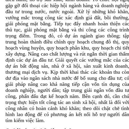
gặp gỡ đối thoại các hiệp hội ngành hàng và doanh nghiệ
đầu tư trong nước, nước ngoài. Xử lý những khó khăn
vướng mắc trong công tác xác định giá đất, bồi thường
giải phóng mặt bằng. Tiếp tục đẩy nhanh hoàn thiện cá
thủ tục, giải phóng mặt bằng và thi công các công trìn
trọng điểm. Trong đó, có dự án ngành giao thông; tậ
trung hoàn thành điều chỉnh quy hoạch chung đô thị, qu
hoạch vùng huyện, quy hoạch phân khu, quy hoạch chi tiế
xây dựng. Nâng cao chất lượng và rút ngắn thời gian thẩ
định các dự án đầu tư. Giải quyết các vướng mắc của cá
dự án bất động sản, nhà ở xã hội, sản xuất kinh doanh
thương mại dịch vụ. Kịp thời khai thác các khoản thu cò
dư địa vào ngân sách nhà nước để bổ sung cho đầu tư; c
giải pháp nâng cao khả năng tiếp cận vốn tín dụng củ
doanh nghiệp, người dân; tập trung giải ngân vốn đầu t
công, phấn đấu đạt kế hoạch năm. Bên cạnh đó, cần ch
trọng thực hiện tốt công tác an sinh xã hội, nhất là đối vớ
công nhân có hoàn cảnh khó khăn; theo dõi chặt chẽ tìn
hình lao động để có phương án kết nối hỗ trợ người dâ
tìm kiếm việc làm.