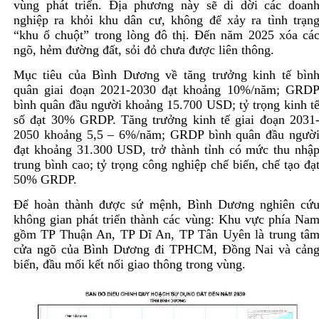
vùng phát triển. Địa phương này sẽ di dời các doan
nghiệp ra khỏi khu dân cư, không để xảy ra tình trạn
“khu ổ chuột” trong lòng đô thị. Đến năm 2025 xóa cá
ngõ, hẻm đường đất, sỏi đỏ chưa được liên thông.
Mục tiêu của Bình Dương về tăng trưởng kinh tế bìn
quân giai đoạn 2021-2030 đạt khoảng 10%/năm; GRD
bình quân đầu người khoảng 15.700 USD; tỷ trọng kinh t
số đạt 30% GRDP. Tăng trưởng kinh tế giai đoạn 2031
2050 khoảng 5,5 – 6%/năm; GRDP bình quân đầu ngườ
đạt khoảng 31.300 USD, trở thành tỉnh có mức thu nhậ
trung bình cao; tỷ trọng công nghiệp chế biến, chế tạo đạ
50% GRDP.
Để hoàn thành được sứ mệnh, Bình Dương nghiên cứ
không gian phát triển thành các vùng: Khu vực phía Na
gồm TP Thuận An, TP Dĩ An, TP Tân Uyên là trung tâ
cửa ngõ của Bình Dương đi TPHCM, Đồng Nai và cản
biển, đầu mối kết nối giao thông trong vùng.