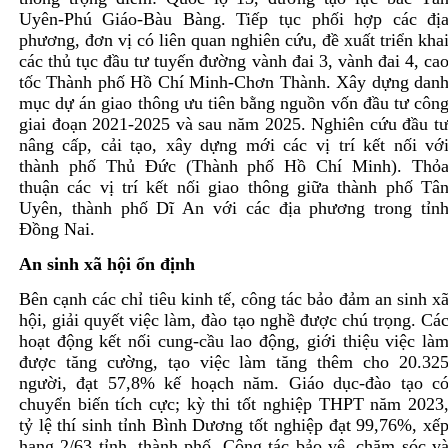
Uyên-Phú Giáo-Bàu Bàng. Tiếp tục phối hợp các đị
phương, đơn vị có liên quan nghiên cứu, đề xuất triển kha
các thủ tục đầu tư tuyến đường vành đai 3, vành đai 4, ca
tốc Thành phố Hồ Chí Minh-Chơn Thành. Xây dựng dan
mục dự án giao thông ưu tiên bằng nguồn vốn đầu tư côn
giai đoạn 2021-2025 và sau năm 2025. Nghiên cứu đầu t
nâng cấp, cải tạo, xây dựng mới các vị trí kết nối vớ
thành phố Thủ Ðức (Thành phố Hồ Chí Minh). Thỏ
thuận các vị trí kết nối giao thông giữa thành phố Tâ
Uyên, thành phố Dĩ An với các địa phương trong tỉn
Ðồng Nai.
An sinh xã hội ổn định
Bên cạnh các chỉ tiêu kinh tế, công tác bảo đảm an sinh x
hội, giải quyết việc làm, đào tạo nghề được chú trọng. Cá
hoạt động kết nối cung-cầu lao động, giới thiệu việc là
được tăng cường, tạo việc làm tăng thêm cho 20.32
người, đạt 57,8% kế hoạch năm. Giáo dục-đào tạo c
chuyển biến tích cực; kỳ thi tốt nghiệp THPT năm 2023
tỷ lệ thí sinh tỉnh Bình Dương tốt nghiệp đạt 99,76%, xế
hạng 2/63 tỉnh, thành phố. Công tác bảo vệ, chăm sóc v