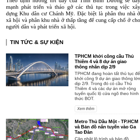
Theo định hướng tới đây của Tỉnh Bình Dương sẽ đẩ
mạnh phát triển và tháo gở các thủ tục trong việc xâ
dựng Khu dân cư Chánh Mỹ. Đặc biệt là phân thu nhà 
xã hội và phân khu nhà ở thấp tầng để cung cấp chổ ở ch
người dân và phát triển xã hội.
TIN TỨC & SỰ KIỆN
TPHCM khởi công cầu Thủ
Thiêm 4 và 8 dự án giao
thông nhân dịp 2/9
TPHCM đang hoàn tất thủ tục để
khởi công 9 dự án giao thông lớ
dịp 2/9. Trong đó có cầu Thủ
Thiêm 4 và các dự án mở rộng
tuyến quốc lộ cửa ngõ theo hình
thức BOT.
Xem thêm
Metro Thủ Dầu Một - TP.HCM
và Bản đồ nắn tuyến vào Ga
Tao Đàn
Cập nhật lộ trình và bản đồ