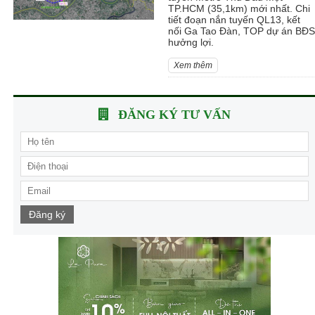
TP.HCM (35,1km) mới nhất. Chi
tiết đoạn nắn tuyến QL13, kết
nối Ga Tao Đàn, TOP dự án BĐS
hưởng lợi.
Xem thêm
ĐĂNG KÝ TƯ VẤN
Đăng ký