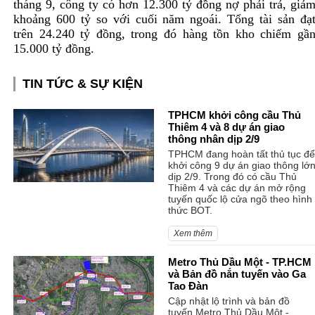
tháng 9, công ty có hơn 12.300 tỷ đồng nợ phải trả, giả
khoảng 600 tỷ so với cuối năm ngoái. Tổng tài sản đạ
trên 24.240 tỷ đồng, trong đó hàng tồn kho chiếm gầ
15.000 tỷ đồng.
TIN TỨC & SỰ KIỆN
TPHCM khởi công cầu Thủ
Thiêm 4 và 8 dự án giao
thông nhân dịp 2/9
TPHCM đang hoàn tất thủ tục để
khởi công 9 dự án giao thông lớ
dịp 2/9. Trong đó có cầu Thủ
Thiêm 4 và các dự án mở rộng
tuyến quốc lộ cửa ngõ theo hình
thức BOT.
Xem thêm
Metro Thủ Dầu Một - TP.HCM
và Bản đồ nắn tuyến vào Ga
Tao Đàn
Cập nhật lộ trình và bản đồ
tuyến Metro Thủ Dầu Một -