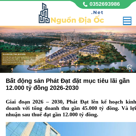
0352693986
GLADIA BY THE WATERS
Vị trí đắc địa mặt tiền đường Võ Chí Công sầm uất, thuộc
phường Phú Hữu, quận 9, Tp Hồ Chí Minh. Dự án nhà
Khang Điền Gladia với quy mô 11,8 hecta, không chỉ là
không gian sống mà còn là biểu tượng đẳng cấp,
Bất động sản Phát Đạt đặt mục tiêu lãi gần
12.000 tỷ đồng 2026-2030
Giai đoạn 2026 – 2030, Phát Đạt lên kế hoạch kin
doanh với tổng doanh thu gần 45.000 tỷ đồng. Và lợ
nhuận sau thuế đạt gần 12.000 tỷ đồng.