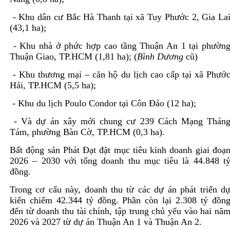
- Khu dân cư Bắc Hà Thanh tại xã Tuy Phước 2, Gia La
(43,1 ha);
- Khu nhà ở phức hợp cao tầng Thuận An 1 tại phườn
Thuận Giao, TP.HCM (1,81 ha); (
Bình Dương
cũ)
- Khu thương mại – căn hộ du lịch cao cấp tại xã Phướ
Hải, TP.HCM (5,5 ha);
- Khu du lịch Poulo Condor tại Côn Đảo (12 ha);
- Và dự án xây mới chung cư 239 Cách Mạng Thán
Tám, phường Bàn Cờ, TP.HCM (0,3 ha).
Bất động sản Phát Đạt đặt mục tiêu kinh doanh giai đoạ
2026 – 2030 với tổng doanh thu mục tiêu là 44.848 t
đồng.
Trong cơ cấu này, doanh thu từ các dự án phát triển d
kiến chiếm 42.344 tỷ đồng. Phần còn lại 2.308 tỷ đồn
đến từ doanh thu tài chính, tập trung chủ yếu vào hai nă
2026 và 2027 từ dự án Thuận An 1 và Thuận An 2.