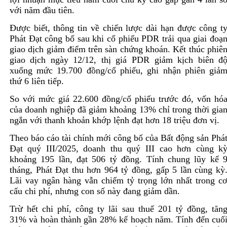
với năm đầu tiên.
Được biết, thông tin về chiến lược dài hạn được công t
Phát Đạt công bố sau khi cổ phiếu PDR trải qua giai đoạ
giao dịch giảm điểm trên sàn chứng khoán. Kết thúc phiê
giao dịch ngày 12/12, thị giá PDR giảm kịch biên đ
xuống mức 19.700 đồng/cổ phiếu, ghi nhận phiên giả
thứ 6 liên tiếp.
So với mức giá 22.600 đồng/cổ phiếu trước đó, vốn hó
của doanh nghiệp đã giảm khoảng 13% chỉ trong thời gia
ngắn với thanh khoản khớp lệnh đạt hơn 18 triệu đơn vị.
Theo báo cáo tài chính mới công bố của Bất động sản Phá
Đạt quý III/2025, doanh thu quý III cao hơn cùng k
khoảng 195 lần, đạt 506 tỷ đồng. Tính chung lũy kế 
tháng, Phát Đạt thu hơn 964 tỷ đồng, gấp 5 lần cùng kỳ
Lãi vay ngân hàng vẫn chiếm tỷ trọng lớn nhất trong c
cấu chi phí, nhưng con số này đang giảm dần.
Trừ hết chi phí, công ty lãi sau thuế 201 tỷ đồng, tăn
31% và hoàn thành gần 28% kế hoạch năm. Tính đến cuố