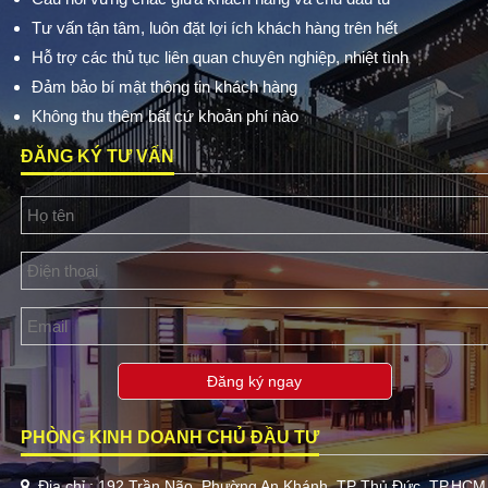
Tư vấn tận tâm, luôn đặt lợi ích khách hàng trên hết
Hỗ trợ các thủ tục liên quan chuyên nghiệp, nhiệt tình
Đảm bảo bí mật thông tin khách hàng
Không thu thêm bất cứ khoản phí nào
ĐĂNG KÝ TƯ VẤN
Đăng ký ngay
PHÒNG KINH DOANH CHỦ ĐẦU TƯ
Địa chỉ : 192 Trần Não, Phường An Khánh, TP Thủ Đức, TP.HCM