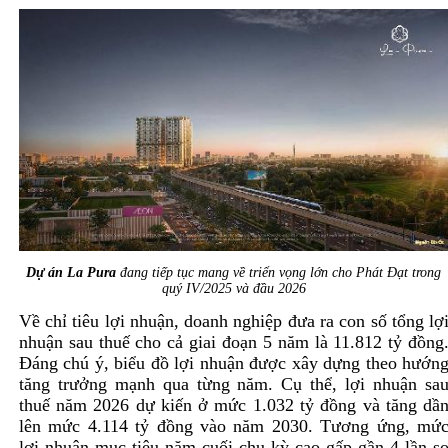
Dự án La Pura
đang tiếp tục mang về triển vọng lớn cho Phát Đạt trong
quý IV/2025 và đầu 2026
Về chỉ tiêu lợi nhuận, doanh nghiệp đưa ra con số tổng lợ
nhuận sau thuế cho cả giai đoạn 5 năm là 11.812 tỷ đồng
Đáng chú ý, biểu đồ lợi nhuận được xây dựng theo hướn
tăng trưởng mạnh qua từng năm. Cụ thể, lợi nhuận sa
thuế năm 2026 dự kiến ở mức 1.032 tỷ đồng và tăng dầ
lên mức 4.114 tỷ đồng vào năm 2030. Tương ứng, mứ
lợi nhuận mục tiêu năm cuối chu kỳ cao gấp gần 4 lần s